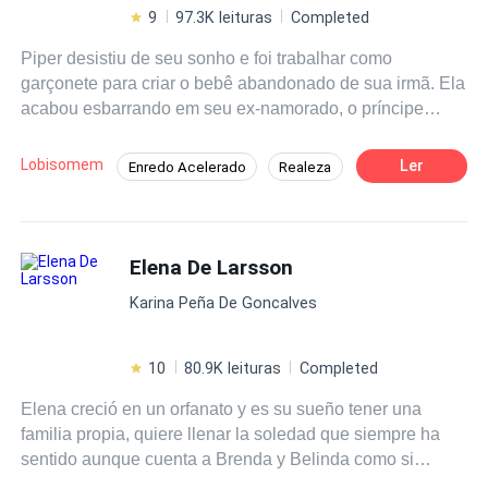
idioma de ese lugar, Odele se hace una promesa: Volverá
9
97.3K leituras
Completed
a su país y se vengará de todo el mal que le hicieron.
Piper desistiu de seu sonho e foi trabalhar como
garçonete para criar o bebê abandonado de sua irmã. Ela
acabou esbarrando em seu ex-namorado, o príncipe
Nicholas, no louco jogo de escolha de Luna. Nicholas:
Como você pode esconder minha filha de mim? Piper:
Lobisomem
Ler
Enredo Acelerado
Realeza
Ela não é sua! Nicholas: Você teve um filho com outra
Adolescente
Drama
Aventura
pessoa logo depois que terminamos?
Médico/Médica
Luna
Elena De Larsson
Karina Peña De Goncalves
10
80.9K leituras
Completed
Elena creció en un orfanato y es su sueño tener una
familia propia, quiere llenar la soledad que siempre ha
sentido aunque cuenta a Brenda y Belinda como si
fueran sus hermanas, ahora es divorciada, conoce a