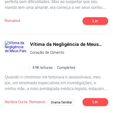
perfeita sem dificuldades. Mas ao suspeitar que seu
marido tem uma amante, ela começa a ver seus sonhos
desmoronando. Decidida a tomar uma atitude, acaba
indo longe demais. Confissões de Uma Assassina é uma
Romance
Ler
história com base em fatos reais, que comprova que
algumas mulheres são capazes de tudo por amor. Ou
para terem o que desejam.
Vítima da Negligência de Meus Pais
Coração de Cimento
4.9K leituras
Completed
Quando o criminoso me torturava e assassinava, meu
pai, um renomado especialista em investigações, e
minha mãe, a mais prestigiada médica legista, estavam
acompanhando minha irmã, Sabrina Amorim, em uma
competição. O criminoso, que já havia sido preso pelo
História Curta · Romance
Ler
Drama familiar
meu pai e estava determinado a se vingar, cortou minha
Perito criminal
Arrependimento
língua e, logo depois, usou meu celular para ligar para