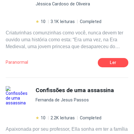
Jéssica Cardoso de Oliveira
10
3.1K leituras
Completed
Criaturinhas comunzinhas como você, nunca devem ter
ouvido uma história como esta: “Era uma vez, na Era
Medieval, uma jovem princesa que desapareceu do
castelo quando o povo sentia medo de monstros terríveis
– daqueles de várias cabeças vindos de lendas
Paranormal
Ler
inimagináveis! – e por isso buscaram na interpretação
dos sonhos uma previsão de seu futuro. É então que um
cavaleiro e seu escudeiro recebem a missão de encontrá-
la, temendo enfrentá-los”. Prepare-se! Eis a convocação
Confissões de uma assassina
para encarar profecias, escutar risadas de bruxas, se
Fernanda de Jesus Passos
divertir nos festins e beber junto com os taberneiros, ouvir
conselhos religiosos, cruzar o reino dos mortos, encontrar
assombrações, criaturas celestiais, mágicas e espíritos
10
2.2K leituras
Completed
selvagens que bradam em meio à natureza em uma
Apaixonada por seu professor, Ella sonha em ter a família
viagem que muda o percurso de uma vida inteira....