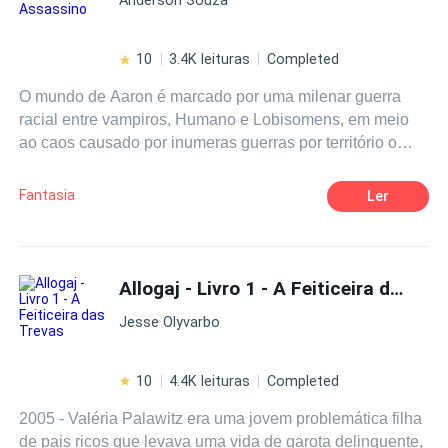
10
3.4K leituras
Completed
O mundo de Aaron é marcado por uma milenar guerra
racial entre vampiros, Humano e Lobisomens, em meio
ao caos causado por inumeras guerras por território o
destine une o general vampiro Xavier Hassel e a feroz
guerreira vampira Ira, com o auxilio dos clãs dos Hessels
Fantasia
Ler
e Hell Armi terão que enfrentar uma guerra praticamente
perdida contra uma criatura quase divina!
Allogaj - Livro 1 - A Feiticeira das Trevas
Jesse Olyvarbo
10
4.4K leituras
Completed
2005 - Valéria Palawitz era uma jovem problemática filha
de pais ricos que levava uma vida de garota delinquente,