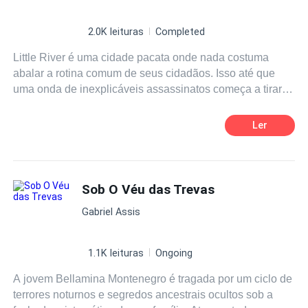
2.0K leituras
Completed
Little River é uma cidade pacata onde nada costuma
abalar a rotina comum de seus cidadãos. Isso até que
uma onda de inexplicáveis assassinatos começa a tirar o
sono da polícia. As evidências nas cenas dos crimes não
sugerem algo que possa ter sido feito por um ser
Ler
humano, mas isso é certo? Poderia mesmo aquela
comunidade e sua região estarem sendo vítima de um
personagem da mitologia e ficção? [...] Little River é uma
cidade pacata onde nada costuma abalar a rotina comum
Sob O Véu das Trevas
de seus cidadãos. Isso até que uma onda de
Gabriel Assis
inexplicáveis assassinatos começa a tirar o sono da
polícia. As evidências nas cenas dos crimes não
sugerem algo que possa ter sido feito por um ser
1.1K leituras
Ongoing
humano, mas isso é certo? Poderia mesmo aquela
A jovem Bellamina Montenegro é tragada por um ciclo de
comunidade e sua região estarem sendo vítima de um
terrores noturnos e segredos ancestrais ocultos sob a
personagem da mitologia e ficção? Enquanto isso,