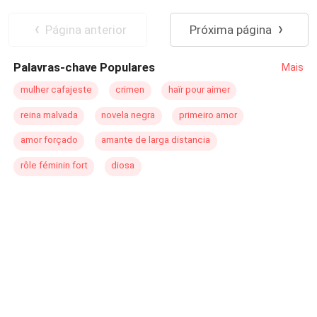
Página anterior
Próxima página
Palavras-chave Populares
Mais
mulher cafajeste
crimen
haïr pour aimer
reina malvada
novela negra
primeiro amor
amor forçado
amante de larga distancia
rôle féminin fort
diosa