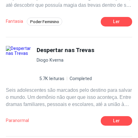
até descobrir que possuía magia das trevas dentro de si.
Ela fora encontrada por três feiticeiras que a convocou
para participar de um recrutamento, com o intuito de
Fantasia
Ler
Poder Feminino
formarem uma facção para combaterem contra os
Desejo de Controle
Bruxo/Bruxa
feiticeiros das luzes e recuperarem o trono que era de
direito da Grande Feiticeira Mestra, a rainha Kanahlic.
Realeza
Construção do Reino
Valéria passou a conviver no mundo mágico e essa
Despertar nas Trevas
Universo Paralelo
experiência a mudou de uma forma significante,
Diogo Kverna
principalmente ao saber que não era uma feiticeira
comum, mas sim, uma Allogaj. "Não confunda feitiçaria
das trevas com magia obscura."
5.7K leituras
Completed
Seis adolescentes são marcados pelo destino para salvar
o mundo. Um demônio não quer que isso aconteça. Entre
dramas familiares, pessoais e escolares, até a união à
facções de caçadores de demônios, esses jovens
deverão resistir e lutar com tudo e contra todos!
Paranormal
Ler