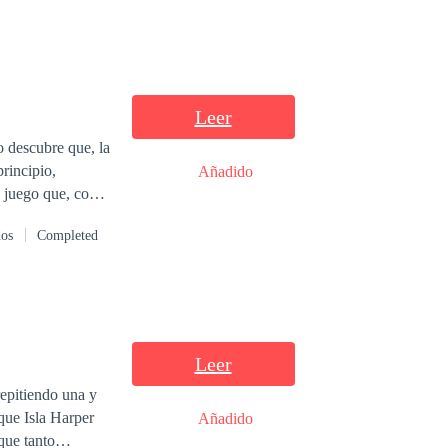
Leer
rincipio,
Añadido
l juego que, con
dos
Completed
Leer
epitiendo una y
Añadido
que tanto