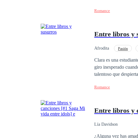
anhelaba. Lo que no se
Romance
vendrían muchas cosas
había escrito y leído: el amor. ¿Es posible que los sueños se cumplan? Pero, sobre t
mano de nuestros des
Entre libros y
Afrodita
Pasión
Clara es una estudiant
giro inesperado cuando
talentoso que despiert
vez más atraída por s
Romance
Entre libros y 
Lía Davidson
¿Alguna vez has amado