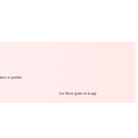
 Romance
Sci-Fi
Guerra
Otros
lares se pueden
Lee libros gratis en la app