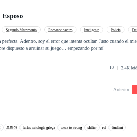
está dispuesta a todo. Así es como conoce a Jack Gosling, un important
ujer que alquile su vientre para tener un heredero a través de inseminaci
 Esposo
o son lo suyo. Arisco, frío, calculador y hasta cruel, se encontrará con
ar de las cosas que le suceden. Querrá protegerla y apoyarla en todo, con
ue una verdad sale a la luz y ahora querrá poseerla por razones muy di
Segundo Matrimonio
Romance oscuro
Inteligente
Policía
Des
al tiempo que cobra venganza y se enamora de una mujer opuesta a él?
rohibido
Embarazo
 perfecta. Adentro, soy el error que intenta ocultar. Justo cuando el mi
mbre dispuesto a arruinar su juego… empezando por mí.
10
2.4K leí
Anterior
f
드라마
furias mitologia griega
weak to strong
shifter
roi
étudiant