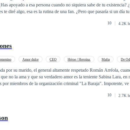
 ¿Has apoyado a esa persona cuando no siquiera sabe de tu existencia? 
ría si de repente aquel pilar donde te sostenía se derrumban te tus ojos?
10
4.2K l
.
zones
emenino
Amor dulce
CEO
Héroe / Heroína:
Mafia
De Od
o a las Expectativas
da por su marido, el general altamente respetado Román Arréola, cuan
sa que no la ama y que su verdadero amor es la teniente Sabina Lara, en
miembros de la organización criminal "La Baraja". Impotente, ve cómo Román
r de a ella y es herida de muerte. Sin poder hacer nada, Román la aba
10
2.7K l
zón una vez más. Más tarde, Odele despierta en un basurero en otro
gó a ahí, pero está viva y parece que jamás fue herida. Sin dinero, conta
, Odele se hace una promesa: Volverá a su país y se vengará de todo el 
son