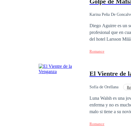
Golpe de Mafi
Karina Peña De Goncalv
Contemporánea
Diego Aguirre es un sol
profesional que en cu
del hotel Larsson Milá
pensó que iba a morir 
Romance
millonaria, hermosa y 
haberse cruzado, no te
obligados a permanecer
El Vientre de 
no todo lo que brilla 
aprenderán. Acompáñam
intensa historia
Sofía de Orellana
Re
Matrimonio por Contrat
Luna Walsh es una joven universitaria que trata sa
enferma y no es mucho 
malo si tiene a su nov
muere y está a punto d
Romance
quien recurrir, se topa