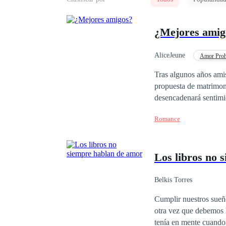
¿Mejores amig
AliceJeune
Amor Proh
Heredero / Heredera
Tras algunos años amistad, la vida Alice Thompson, da un giro brutalmente emocional cuando descubre que, la
propuesta de matrimoni
desencadenará sentimie
el tiempo no se sabe quién apostar
Romance
sobrevivir juntas?
Los libros no 
Belkis Torres
Cumplir nuestros sueñ
otra vez que debemos luchar por
tenía en mente cuando 