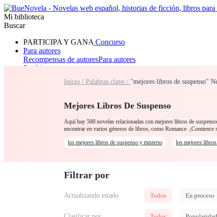
Mi biblioteca
Buscar
PARTICIPA Y GANA
Concurso
Para autores
Recompensas de autores
Para autores
Ranking
Navegar
Inicio /
Palabras clave /
"mejores libros de suspenso" N
Novelas
Cuentos Cortos
Todos
Romance
Hombre lobo
Mafia
Sistema
Fantasía
Urbano
LG
Mejores Libros De Suspenso
Aquí hay 500 novelas relacionadas con mejores libros de suspenso p
encontrar en varios géneros de libros, como Romance. ¡Comience 
los mejores libros de suspenso y misterio
los mejores libro
Filtrar por
Actualizando estado
Todos
En proceso
Clasificar por
Todos
Popularida