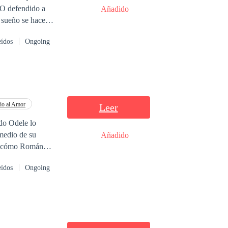
¿O defendido a
Añadido
 Tal vez sería
eídos
Ongoing
io al Amor
Leer
do Odele lo
 medio de su
Añadido
ndona sabiendo
eídos
Ongoing
ctos y sin hablar
mal que le