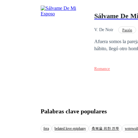
perder su único bien, 
país, quien busca una m
Sálvame De Mi
porque las relaciones n
todo lo opuesto, a pes
a su heredero… hasta q
V. De Noir
Pasión
¿Logrará su cometido 
Divorcio
Amor P
Afuera somos la pareja
hábito, llegó otro ho
Romance
Palabras clave populares
fera
belated love epiphany
축복을 위한 전투
werewol