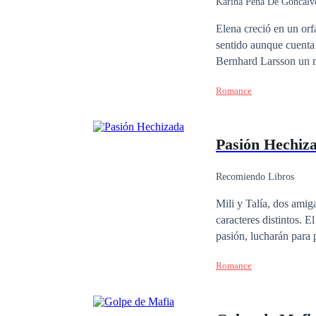
Karina Peña De Goncalv
Elena creció en un orf
sentido aunque cuenta
Bernhard Larsson un m
aventura sin tapujos. 
Romance
apuesto arquitecto y el
apuestos Larsson? Prim
Pasión Hechiz
Recomiendo Libros
Mili y Talía, dos amigas insepa
caracteres distintos. El bien y el mal será el detonante de esta novela, donde ambas, sumergidas por una misma
pasión, lucharán para 
representará la luz y l
Romance
pasión hechizada.