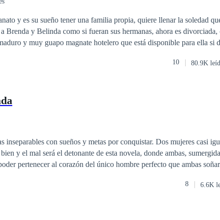
es
anato y es su sueño tener una familia propia, quiere llenar la soledad q
 a Brenda y Belinda como si fueran sus hermanas, ahora es divorciada,
aduro y muy guapo magnate hotelero que está disponible para ella si d
Elena fiel a sus convicciones lo rechazará, sin embargo, conocerá a Pab
10
80.9K leí
la no podrá resistirse a entregarse a la aventura. ¿Qué hará Elena al esta
era entrega de la saga chicas de orfanato.
ada
rables con sueños y metas por conquistar. Dos mujeres casi iguales con
poder pertenecer al corazón del único hombre perfecto que ambas soñaron 
a otra la oscuridad, sumergidas a sus grandes deseos y tentaciones, le da
8
6.6K l