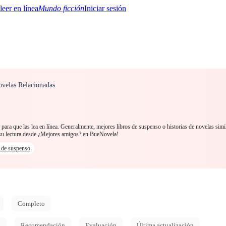
Mundo ficción
Iniciar sesión
ovelas Relacionadas
BTQ+
YA/TEEN
Paranormal
Misterio/Thriller
Oriental
Juegos
Historia
MM
ara que las lea en línea. Generalmente, mejores libros de suspenso o historias de novelas simi
su lectura desde ¿Mejores amigos? en BueNovela!
s de suspenso
Completo
d
Recomendación
Evaluación
Última actualización