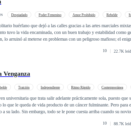
a
es
Despiadado
Poder Femenino
Amor Prohibido
Rebelde
M
Pasión
itario huérfano que dejó a las calles gracias a las artes marciales mixta
anto tuvo la vida encaminada, con un buen trabajo y estabilidad como g
n, lo arruinó al meterse en problemas con un peligroso mafioso; el eni
al desafiarlo, pero sobrevive y decide enmendar su vida. Rebeka Larss
10
22.7K leí
valiente que ha sido desde siempre una tentación para él, sus caminos n
nían que ser más que compañeros de trabajo, pero el destino tenía otros
 juntos descubriendo lo que es el amor. Las apariencias no siempre nos
la Venganza
es oro, no podemos juzgar a las personas sin conocerlas, lecciones de vi
e y descubramos como las líneas entre lo bueno y lo malo se desdibuj
belde
Traición
Independiente
Ritmo Rápido
Contemporánea
o
POV en primera persona
CEO
lir adelante prácticamente sola, puesto que su madre está
lo que le queda de vida producto de un cáncer fulminante. Pero para el
io a su lado. Sin embargo, todo se le pone cuesta arriba cuando su novio
e perder la casa que su madre hipotecó para pagar sus estudios. Sola, si
10
88.7K leí
 con el anuncio en un diario electrónico que le llama la atención y deci