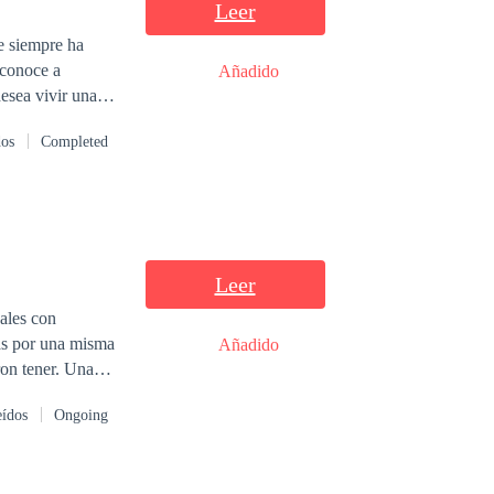
Leer
ue siempre ha
 conoce a
Añadido
esea vivir una
lo Larsson un
dos
Completed
r entre estos
Leer
Añadido
tener. Una
rán origen a una
eídos
Ongoing