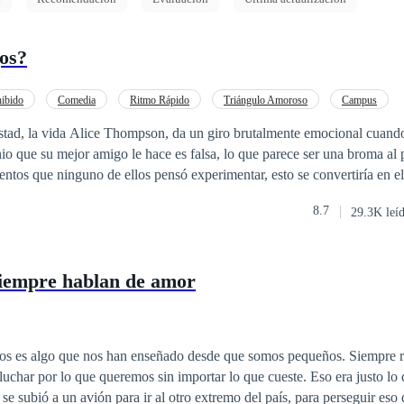
os?
ibido
Comedia
Ritmo Rápido
Triángulo Amoroso
Campus
Ángel
Arrogante
Romance oscuro
o que su mejor amigo le hace es falsa, lo que parece ser una broma al p
ntos que ninguno de ellos pensó experimentar, esto se convertiría en e
ía más, ni hasta dónde los llevaría... Dos historias... ¿serán capaces de
8.7
29.3K leí
siempre hablan de amor
os es algo que nos han enseñado desde que somos pequeños. Siempre r
 lo que queremos sin importar lo que cueste. Eso era justo lo que Isla Harper
se subió a un avión para ir al otro extremo del país, para perseguir eso 