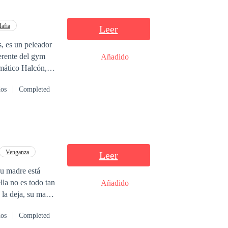
afia
Leer
s, es un peleador
erente del gym
Añadido
gmático Halcón,
on en una joven
dos
Completed
o tendrían que
 planes y son
 dicen la verdad,
da que
an en esta
Venganza
Leer
la no es todo tan
Añadido
 la deja, su madre
n tener a nadie a
dos
Completed
de que para no