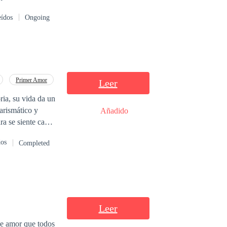
o escritora
eídos
Ongoing
 que solamente
Primer Amor
Leer
ria, su vida da un
arismático y
Añadido
ra se siente cada
dos
Completed
Leer
se amor que todos