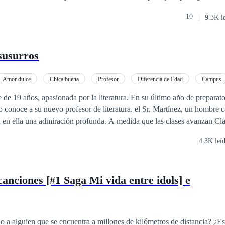
 imaginó jamás era que, junto con los logros de su naciente carrera com
10
9.3K l
 más, nuevas amistades, nuevos gustos, pero sobre todo, algo sobre lo
odo, ¿puede ir el amor de la
eos?
 susurros
Amor dulce
Chica buena
Profesor
Diferencia de Edad
Campus
e de 19 años, apasionada por la literatura. En su último año de preparato
 conoce a su nuevo profesor de literatura, el Sr. Martínez, un hombre c
a en ella una admiración profunda. A medida que las clases avanzan Cla
u forma de enseñar y su manera de ver el mundo.
4.3K leí
canciones [#1 Saga Mi vida entre idols] e
 a alguien que se encuentra a millones de kilómetros de distancia? ¿E