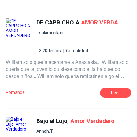
Drama
Dominante
Chica mala
Triángulo Amoroso
DE CAPRICHO A
AMOR VERDADERO
Tsukimorikan
3.2K leídos
Completed
William solo quería acercarse a Anastasia... William solo
quería que la joven lo quisiese como él la ha querido
desde niños... William solo quería retribuir en algo el
apoyo de su antigua señora... Pero William nunca esperó
que Anastasia uno lo usara de ese modo tan cruel y dos
Romance
Leer
que fuera capaz de engañarlo con su gemelo Lois...
Cuando Anastasia se dé cuenta de sus errores ¿podrá
recuperar a su esposo y a su hijo?
Bajo el Lujo,
Amor Verdadero
Annah.T