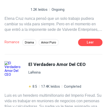
1.2K leídos
Ongoing
Elena Cruz nunca pensó que un solo trabajo pudiera
cambiar su vida para siempre. Pero en el momento en
que entró a la imponente sede de Valverde Enterprises,
se dio cuenta de que había ingresado a un mundo de
riqueza, poder y secretos mucho más allá de sus
Romance
Leer
Drama
Amor Puro
humildes orígenes. Convertirse en la asistente personal
Muy emotivo
Héroe / Heroína:
CEO
de Diego Valverde, un CEO multimillonario cuyo control
sobre su imperio solo es igualado por los muros que ha
Actor / Actriz
Embarazo
Primer Amor
construido alrededor de su corazón, se siente tanto
El Verdadero Amor Del CEO
Malentendido
emocionante como aterrador. Frío, disciplinado y
LaReina
peligrosamente cautivador, Diego nunca ha permitido que
nadie se acerque… hasta Elena. Su sinceridad,
inteligencia y valiente calma comienzan a quebrar la
8.5
17.4K leídos
Completed
armadura que ha perfeccionado durante años. A medida
Luis es un heredero multimillonario del Imperio Freud. Su
que jefe y asistente navegan entre miradas robadas,
vida es trabajar en reuniones de negocios con personas
deseos no expresados y la atracción magnética entre
frías y calculadoras. Su padre ya le tiene asignada una
ellos, el amor florece en un mundo donde es menos