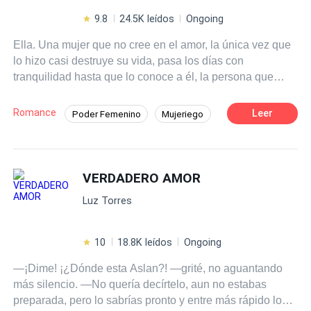
9.8
24.5K leídos
Ongoing
Ella. Una mujer que no cree en el amor, la única vez que
lo hizo casi destruye su vida, pasa los días con
tranquilidad hasta que lo conoce a él, la persona que
cambiara su vida tranquila y monótona. Él. Solo con una
mirada tiene a la mujer que desee, sabe que tiene un
Romance
Leer
Poder Femenino
Mujeriego
poder sobre el opuesto, un CEO multimillonario al que le
Pasión
De Odio al Amor
CEO
encanta divertirse con cualquier falda que se le cruce en
el camino, hasta que ella aparece en su camino
Contemporánea
Rebelde
pensando que caerá al igual que todas, con lo que él no
VERDADERO AMOR
Desafío a las Expectativas
contaba era que ella parecía inmune a sus encantos o
Luz Torres
bueno así parecía ser. ¿Podrán superar todo el pasado,
inseguridades y problemas que los agobian para disfrutar
de un
Amor Verdadero
?
10
18.8K leídos
Ongoing
—¡Dime! ¡¿Dónde esta Aslan?! —grité, no aguantando
más silencio. —No quería decírtelo, aun no estabas
preparada, pero lo sabrías pronto y entre más rápido lo