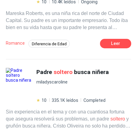
10
10.4K leídos
Ongoing
Mareska Roberts, es una niña rica del norte de Ciudad
Capital. Su padre es un importante empresario. Todo iba
bien en su vida hasta que su padre le presenta al
enigmático, Zeus Dimitrios, un empresario apuesto y viril,
pero el oscuro secreto que oculta hace que la joven
Romance
Leer
Diferencia de Edad
desee huir de él y finja su muerte. Troy es un joven viudo
Segunda Oportunidad
Pasión
con una hija de siete años que perdió a su esposa y
ahora desea rehacer su vida junto a una nueva mujer. El
Chica buena
CEO
destino los une de forma insólita para vivir una intensa
Padre
soltero
busca niñera
historia de amor y peligro.
miladyscaroline
10
335.1K leídos
Completed
Sin experiencia en el tema y con una cuantiosa fortuna
que asegura resolverá sus problemas, un padre
soltero
y
gruñón busca niñera. Cristo Oliveira no solo ha perdido a
la mujer que juró amar incluso después de la muerte — lo