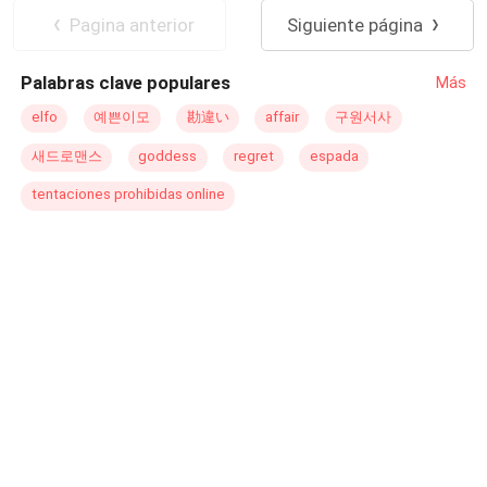
nuevo restaurante tratando de salir adelante después de
Pagina anterior
Siguiente página
una vida de hospitales ahí conoce a Andrew y sin
entender el por qué para ambos la atracción fue
Palabras clave populares
Más
inmediata. Camila lo dará todo por ese amor, en ese
aventura su hermana también descubrirá a alguien que
elfo
예쁜이모
勘違い
affair
구원서사
llenará su vida. Juntas en su momento enfrentaran a sus
새드로맨스
goddess
regret
espada
padres después de haber disfrutado unos días de pasión
inolvidable. Camila también seguirá las instrucciones de
tentaciones prohibidas online
ese corazón que le ayudaran a identificar en un momento
al asesino de Iris. Al otro lado del Arcoíris es una historia
llena de romance con un toque de humor.