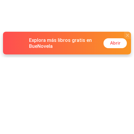
Explora más libros gratis en
Abrir
BueNovela
Hot Genres
Romance
Recursos
Hombre lobo
Palabras clave
Redes Sociales
Mafia
Búsquedas calientes