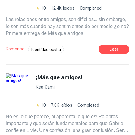
10
12.4K leídos
Completed
Las relaciones entre amigos, son difíciles... sin embargo,
lo son más cuando hay sentimientos de por medio ¿o no?
Primera entrega de Más que amigos
Romance
Leer
Identidad oculta
Contemporánea
Ritmo Rápido
Acción
Campus
Adolescente
¡Más que amigos!
Primer Amor
Triángulo Amoroso
Kea Cami
10
7.0K leídos
Completed
No es lo que parece, ni aparenta lo que es! Palabras
importante y que serán fundamentales para que Gabriel
confíe en Livie. Una confesión, una gran confusión. Ser la