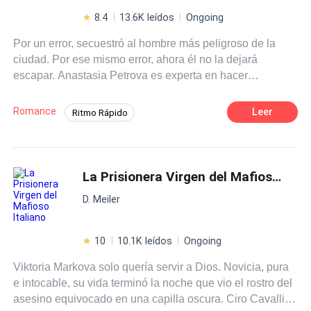
8.4
13.6K leídos
Ongoing
Por un error, secuestró al hombre más peligroso de la
ciudad. Por ese mismo error, ahora él no la dejará
escapar. Anastasia Petrova es experta en hacer
desaparecer personas. Fría y metódica trabaja para un
grupo clandestino dedicado a cobrar deudas ajenas
Romance
Leer
Ritmo Rápido
mediante secuestros de intimidación. Lo que nadie
Poder Femenino
Contemporánea
conoce es el origen de esa fortaleza psicológica ni el
vacío que la persigue: un hijo que le arrebataron y al que
Mafia
Protagonista femenina fuerte
juró recuperar. Un encargo mal dirigido la lleva a apuntar
La Prisionera Virgen del Mafioso Italiano
Enemigos amorosos
Amor Prohibido
con una pistola a Alexander Volkov, conocido como El
De Odio al Amor
Giro Argumental
D. Meiler
Zar. El jefe de la mafia más temido, cuya vida depende
del control absoluto. Por casi una hora, él permanece
atado en la parte trasera de su furgoneta mientras ella
10
10.1K leídos
Ongoing
cree estar ejecutando un trabajo más. Cuando descubre
Viktoria Markova solo quería servir a Dios. Novicia, pura
su error y lo libera con una amenaza, cree que su mayor
e intocable, su vida terminó la noche que vio el rostro del
problema será una demanda. Se equivoca. Alexander no
asesino equivocado en una capilla oscura. Ciro Cavalli
olvida. Y no perdona. Al día siguiente, irrumpe en su vida