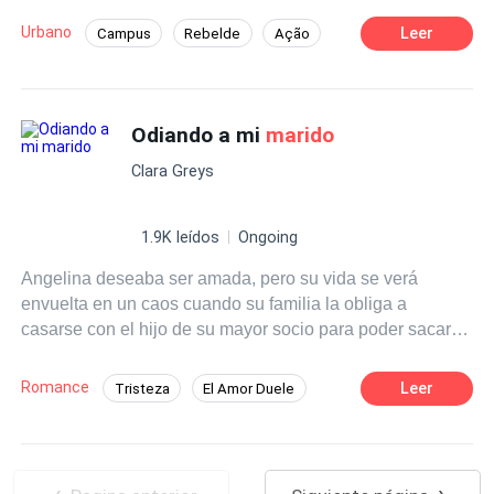
por favor.”
Urbano
Leer
Campus
Rebelde
Ação
Herdeiro/Herdeira
Aventura
Identidade Oculta
Bilionário Instantâneo
Odiando a mi
marido
Drama
Genro Incrível
Clara Greys
1.9K leídos
Ongoing
Angelina deseaba ser amada, pero su vida se verá
envuelta en un caos cuando su familia la obliga a
casarse con el hijo de su mayor socio para poder sacar a
sus padres de la bancarrota en dónde están sumergidos.
Su matrimonio es una agonía que la hace odiar al
Romance
Leer
Tristeza
El Amor Duele
hombre que es parte de su vida, pero cuando un
Tragedia
CEO
Arrogante
encuentro entre ellos logra desencadenar sentimientos,
el deseo será el mejor aliado y serán testigo que el amor
Traición
Matrimonio por Contrato
va más allá del odio que creen sentir.
De Odio al Amor