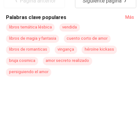
Pagina anterior
Siguiente página
Palabras clave populares
Más
libros temática lésbica
vendida
libros de magia y fantasia
cuento corto de amor
libros de romanticas
vingança
héroïne kickass
bruja cosmica
amor secreto realizado
persiguiendo el amor