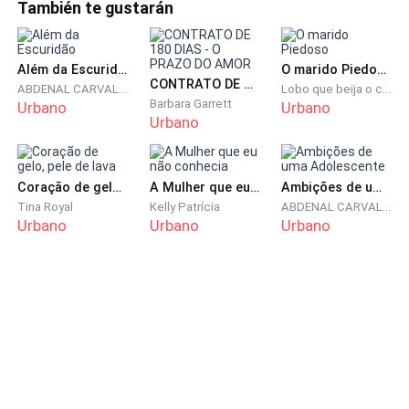
También te gustarán
tudo o que tinha em que era mercadorias baratas,
com um aspeto absolutamente desleixado. Jade riu.
"Tudo bem, Lily, chega de falar nele. Numa nota mais
Além da Escuridão
O marido Piedoso
CONTRATO DE 180 DIAS - O PRAZO DO AMOR
ABDENAL CARVALHO
Lobo que beija o céu
séria, ouvi dizer que tem havido alguns problemas
Barbara Garrett
Urbano
Urbano
com a sua empresa ultimamente?"
Urbano
Lily acenou solenemente. "No mês passado,
perdemos milhões a tentar criar um negócio de
Coração de gelo, pele de lava
A Mulher que eu não conhecia
Ambições de uma Adolescente
Tina Royal
Kelly Patrícia
ABDENAL CARVALHO
moda. Agora a empresa está com falta de fundos e
Urbano
Urbano
Urbano
precisa de cinco milhões de dólares. Temos de
encontrar um investidor dentro de uma semana para
financiar a nossa empresa."
"Minha querida Lily, quem estaria disposto a
desembolsar cinco milhões numa semana para te
financiar?", suspirou Jade.