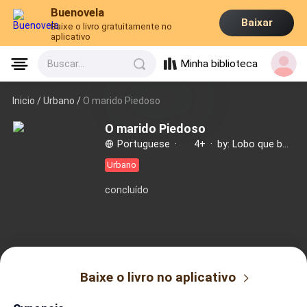
Buenovela
Baixar
Baixe o livro gratuitamente no
aplicativo
Minha biblioteca
Buscar...
Inicio /
Urbano
/
O marido Piedoso
O marido Piedoso
Portuguese
·
4+
·
by: Lobo que beija o céu
Urbano
concluído
Baixe o livro no aplicativo