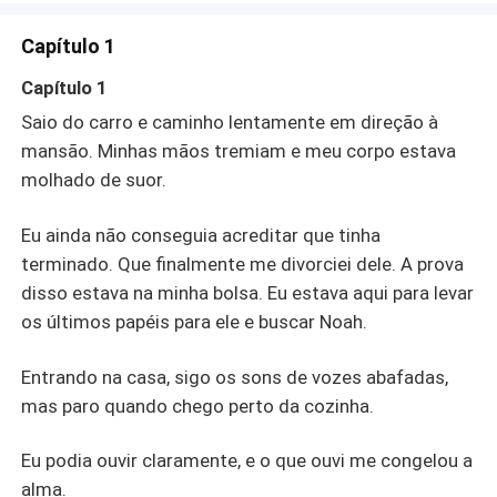
única questão é: quem é a mulher certa? A garota por
quem me apaixonei anos atrás? Ou minha ex-mulher, a
Capítulo 1
mulher que eu nunca quis, mas tive que me casar?
Capítulo 1
Saio do carro e caminho lentamente em direção à
mansão. Minhas mãos tremiam e meu corpo estava
molhado de suor.
Eu ainda não conseguia acreditar que tinha
terminado. Que finalmente me divorciei dele. A prova
disso estava na minha bolsa. Eu estava aqui para levar
os últimos papéis para ele e buscar Noah.
Entrando na casa, sigo os sons de vozes abafadas,
mas paro quando chego perto da cozinha.
Eu podia ouvir claramente, e o que ouvi me congelou a
alma.