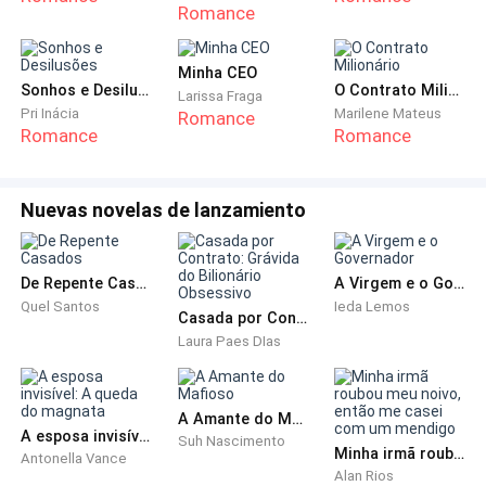
Romance
Seus olhos cinzentos e zombeteiros me prenderam
no chão.
Minha CEO
Sonhos e Desilusões
O Contrato Milionário
Larissa Fraga
Pri Inácia
Marilene Mateus
Romance
Olhei para meu filho. Meu bebê, meu orgulho. A única
Romance
Romance
coisa boa na minha vida. A beleza dele é
definitivamente graças ao seu pai. Ele tem meu
Nuevas novelas de lanzamiento
cabelo castanho e olhos cinzentos penetrantes.
“Olá.” DIsse com um pequeno sorriso.
De Repente Casados
A Virgem e o Governador
Quel Santos
Ieda Lemos
“Oi mamãe” Noah colocou seu sanduíche meio
Casada por Contrato: Grávida do Bilionário Obsessivo
Laura Paes DIas
comido no chão e pula do balcão. Ele correu até mim
e abraçou minha barriga. "Eu estava com saudade de
você"
A Amante do Mafioso
A esposa invisível: A queda do magnata
Suh Nascimento
Minha irmã roubou meu noivo, então me casei com um mendigo
“Eu também, meu amor.” Beijo sua testa antes que ele
Antonella Vance
Alan Rios