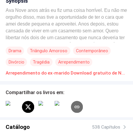
Synopsis
Ava Nove anos atrás eu fiz uma coisa horrível. Eu não me
orgulho disso, mas tive a oportunidade de ter o cara que
amei desde pequena e aproveitei. Anos depois, estou
cansada de viver em um casamento sem amor. Quero
libertar nós dois de um casamento que nunca deveria ter
acontecido. Dizem que se você ama alguém… Você tem
Drama
Triângulo Amoroso
Contemporâneo
que dar liberdade.. Eu sei que ele nunca vai me amar e
que nunca vou ser a pessoa da vida dele. Seu coração
Divórcio
Tragédia
Arrependimento
sempre vai ser dela e, apesar dos meus pecados, eu
mereço ser amada. RowanNove anos atrás, eu estava
Arrependimento do ex-marido Download gratuito de Novelas Online em PDF
tão apaixonado que não conseguia enxergar direito.
Estraguei tudo quando cometi o pior erro da minha vida e,
Compartilhar os livros em:
no processo, perdi o amor da minha vida. Eu sabia que
tinha que assumir minha responsabilidade e foi o que fiz,
com uma esposa que não queria. Com a mulher errada.
Agora ela mais uma vez mudou minha vida, se
divorciando de mim. Para complicar ainda mais as
Catálogo
coisas, o amor da minha vida voltou à cidade. Agora, a
538 Capítulos