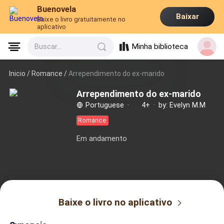
Buenovela
Baixar
Baixe o livro gratuitamente no
aplicativo
Minha biblioteca
Buscar...
Inicio /
Romance
/
Arrependimento do ex-marido
Arrependimento do ex-marido
Portuguese
·
4+
·
by: Evelyn M.M
Romance
Em andamento
Baixe o livro no aplicativo