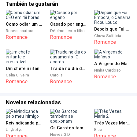
Éramos casados, mas em vez de dois, éramos três no
También te gustarán
casamento. Ele, eu e o amor da vida dele. A mulher
que ele se recusou a esquecer durante nove longos
Como odiar um CEO em 48 horas
Casado por engano
anos.
Depois que Fui Embora, o Canalha Ficou Louco
Roseanaautora
Décimo sexto filho
Chuva Solitária
Romance
Romance
Lágrimas encheram meus olhos, mas eu engoli. Eu
Romance
estava cansada de chorar. Cansada de correr atrás de
um homem que não me queria.
A Virgem do Mafioso
Um chefe irritante e irresistível
Traida no dia do casamento- O acordo.
Ninha Cardoso
“Alguém já te falou que é falta de educação ouvir as
Célia Oliveira
Carolis
Romance
conversas dos outros?”
Romance
Romance
Sua voz profunda cortou o silêncio. Interrompendo
Novelas relacionadas
meus pensamentos. Endireitei os ombros e entrei na
cozinha.
Reivindicanda pelo meu inimigo
Três Vezes Maria 2
Lá está ele, perto do balcão da cozinha. Meu agora ex-
Os Garotos também se apaixonam
Ullyketyc
Blue
marido, Rowan Woods.
Nieves G.D.
Romance
Romance