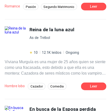
a su heredero… hasta que una verdad sale a la luz y
Romance
Leer
Pasión
Segundo Matrimonio
ahora querrá poseerla por razones muy diferentes.
Romance oscuro
Inteligente
Policía
¿Logrará su cometido al tiempo que cobra venganza y se
enamora de una mujer opuesta a él?
Deseo de Control
Divorcio
Reina de la luna azul
Amor Prohibido
Embarazo
As de Trébol
10
12.1K leídos
Ongoing
Viviana Murguía es una mujer de 25 años quien se siente
como una fracasada, esto debido a que ella es una
montera: Cazadora de seres místicos como los vampiros
y hombres lobo. Durante toda su vida fue entrenada para
convertirse en Montero Celestial; el máximo cargo de los
Hombre lobo
Leer
Cazador
Comedia
monteros, pero el día de la coronación, fue su prima
Pasión
Romance oscuro
Vampiro
quien recibió el título y no ella. Después de la humillación
y de haber sufrido un rechazo a manos de Lucas, el
Arrogante
hombre del que siempre estuvo enamorada, Viviana
En busca de la Esposa perdida