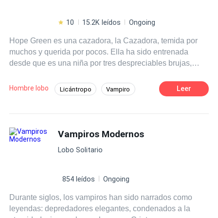
10
15.2K leídos
Ongoing
Hope Green es una cazadora, la Cazadora, temida por
muchos y querida por pocos. Ella ha sido entrenada
desde que es una niña por tres despreciables brujas,
quienes la han instruido en el arte de cazar, mutilar y
matar. Debido a un pequeño desliz la Cazadora termina
Hombre lobo
Leer
Licántropo
Vampiro
en garras de una poderosa manada, donde, entre sus
De Débil a Fuerte
Romance oscuro
integrantes, tanto licántropos como vampiros, aprenderá
que no todos son como las criaturas que le pintaron de
Cazador
Traición
niña, así como también encontrará lo que buscaba sin
Vampiros Modernos
POV en primera persona
Poder Femenino
saberlo. No todo será un camino de rosas, pues
Venganza
Lobo Solitario
encontrará amigos con segundas intenciones, quienes
solo la llevarán a sufrir constantes decepciones y dolores,
tanto del corazón como físicos. ¿Estás dispuesto a
854 leídos
Ongoing
conocer su historia?
Durante siglos, los vampiros han sido narrados como
leyendas: depredadores elegantes, condenados a la