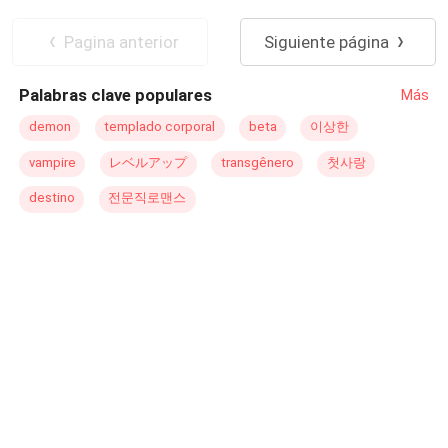
Drama
Vampiro
Pagina anterior
Siguiente página
Palabras clave populares
Más
demon
templado corporal
beta
이상한
vampire
レベルアップ
transgênero
첫사랑
destino
전문직로맨스