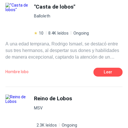
sucedido. Mas seu passado retorna, ameaçando sua
"Casta de lobos"
nova vida. Agora, Daphine deve enfrentar seu verdadeiro
Balloleth
eu e decidir entre seu primeiro amor, Ethan, e sua nova
vida com Caleb.
10
8.4K leídos
Ongoing
A una edad temprana, Rodrigo Ismael, se destacó entre
sus tres hermanos, al despertar sus dones y habilidades
de manera excepcional, captando la atención de un
forastero que con una infinidad de bestias arrastrándose
alrededor suyo, se llamó a sí mismo Desterrado.
Hombre lobo
Leer
Marcando sus destinos, con una maldición que lo
convertiría en un licántropo, a través del pacto de sangre,
despertando sus instintos oscuros y asesinos por
sobrevivir cueste lo que cueste y recuperar su “Casta de
Reino de Lobos
Lobos” (Nevri) de las garras de la comunidad de los trece.
MSV
Incluso si esto implica estrujar el corazón de sus
hermanos, tiñéndose de un rojo carmesí, al enamorarse
de una cazadora.
2.3K leídos
Ongoing