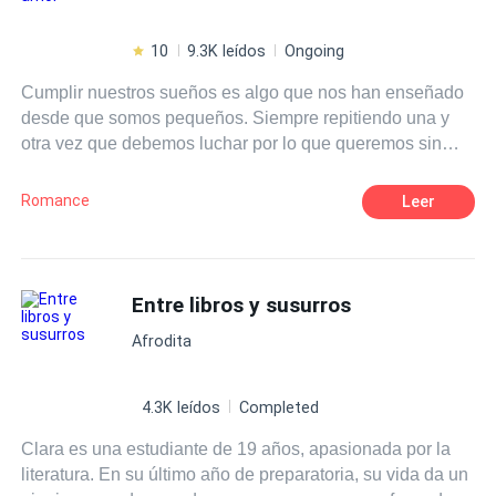
10
9.3K leídos
Ongoing
Cumplir nuestros sueños es algo que nos han enseñado
desde que somos pequeños. Siempre repitiendo una y
otra vez que debemos luchar por lo que queremos sin
importar lo que cueste. Eso era justo lo que Isla Harper
tenía en mente cuando se subió a un avión para ir al otro
Romance
Leer
extremo del país, para perseguir eso que tanto anhelaba.
Lo que no se imaginó jamás era que, junto con los logros
de su naciente carrera como escritora vendrían muchas
cosas más, nuevas amistades, nuevos gustos, pero sobre
Entre libros y susurros
todo, algo sobre lo que solamente había escrito y leído: el
Afrodita
amor. ¿Es posible que los sueños se cumplan? Pero,
sobre todo, ¿puede ir el amor de la mano de nuestros
deseos?
4.3K leídos
Completed
Clara es una estudiante de 19 años, apasionada por la
literatura. En su último año de preparatoria, su vida da un