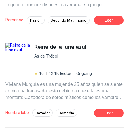
llegó otro hombre dispuesto a arruinar su juego…
es todo lo opuesto, a pesar de las cosas que le suceden.
empezando por mí.
Querrá protegerla y apoyarla en todo, con tal de que le dé
a su heredero… hasta que una verdad sale a la luz y
Romance
Leer
Pasión
Segundo Matrimonio
ahora querrá poseerla por razones muy diferentes.
Romance oscuro
Inteligente
Policía
¿Logrará su cometido al tiempo que cobra venganza y se
enamora de una mujer opuesta a él?
Deseo de Control
Divorcio
Reina de la luna azul
Amor Prohibido
Embarazo
As de Trébol
10
12.1K leídos
Ongoing
Viviana Murguía es una mujer de 25 años quien se siente
como una fracasada, esto debido a que ella es una
montera: Cazadora de seres místicos como los vampiros
y hombres lobo. Durante toda su vida fue entrenada para
convertirse en Montero Celestial; el máximo cargo de los
Hombre lobo
Leer
Cazador
Comedia
monteros, pero el día de la coronación, fue su prima
Pasión
Romance oscuro
Vampiro
quien recibió el título y no ella. Después de la humillación