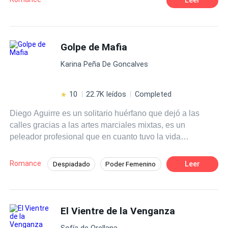
hombre perfecto que ambas soñaron tener. Una
representará la luz y la otra la oscuridad, sumergidas a
sus grandes deseos y tentaciones, le darán origen a una
pasión hechizada.
Golpe de Mafia
Karina Peña De Goncalves
10
22.7K leídos
Completed
Diego Aguirre es un solitario huérfano que dejó a las
calles gracias a las artes marciales mixtas, es un
peleador profesional que en cuanto tuvo la vida
encaminada, con un buen trabajo y estabilidad como
gerente del gym del hotel Larsson Milán, lo arruinó al
Romance
Leer
Despiadado
Poder Femenino
meterse en problemas con un peligroso mafioso; el
Amor Prohibido
Rebelde
Mafia
enigmático Halcón, pensó que iba a morir al desafiarlo,
pero sobrevive y decide enmendar su vida. Rebeka
Contemporánea
Pasión
Larsson en una joven millonaria, hermosa y valiente que
El Vientre de la Venganza
ha sido desde siempre una tentación para él, sus
Sofía de Orellana