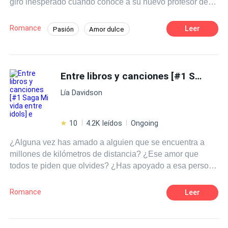
giro inesperado cuando conoce a su nuevo profesor de
literatura, el Sr. Martínez, un hombre carismático y
talentoso que despierta en ella una admiración profunda.
Romance
Leer
Pasión
Amor dulce
A medida que las clases avanzan Clara se siente cada
Chica buena
Profesor
vez más atraída por su forma de enseñar y su manera de
ver el mundo.
Diferencia de Edad
Campus
Entre libros y canciones [#1 Saga Mi vida entre idols] e
Primer Amor
Lía Davidson
10
4.2K leídos
Ongoing
¿Alguna vez has amado a alguien que se encuentra a
millones de kilómetros de distancia? ¿Ese amor que
todos te piden que olvides? ¿Has apoyado a esa persona
cuando no siquiera sabe de tu existencia? ¿O defendido
a alguien imposible? Pues te diré algo, esa es la rutina
Romance
Leer
de una fan. ¿Pero que pasaría si un día tu sueño se hace
realidad? ¿O que ocurriría si de repente aquel pilar
donde te sostenía se derrumban te tus ojos? Tal vez sería