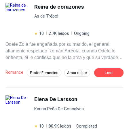
mejor renunciar a todo.
Reina de corazones
As de Trébol
10
2.7K leídos
Ongoing
Odele Zolá fue engañada por su marido, el general
altamente respetado Román Arréola, cuando Odele lo
enfrenta, él le confiesa que no la ama y que su verdadero
amor es la teniente Sabina Lara, en medio de su
discusión, son atacados por miembros de la organización
Romance
Leer
Poder Femenino
Amor dulce
criminal "La Baraja". Impotente, ve cómo Román salva a
CEO
Héroe / Heroína:
Mafia
Sabina en lugar de a ella y es herida de muerte. Sin
poder hacer nada, Román la abandona sabiendo que
De Odio al Amor
Venganza
morirá y a Odele se le rompe el corazón una vez más.
Elena De Larsson
Desafío a las Expectativas
Más tarde, Odele despierta en un basurero en otro país,
Karina Peña De Goncalves
no sabe cómo llegó a ahí, pero está viva y parece que
jamás fue herida. Sin dinero, contactos y sin hablar el
idioma de ese lugar, Odele se hace una promesa: Volverá
10
80.9K leídos
Completed