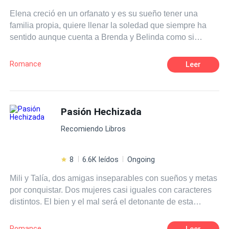
a su país y se vengará de todo el mal que le hicieron.
Elena creció en un orfanato y es su sueño tener una
familia propia, quiere llenar la soledad que siempre ha
sentido aunque cuenta a Brenda y Belinda como si
fueran sus hermanas, ahora es divorciada, conoce a
Bernhard Larsson un maduro y muy guapo magnate
Romance
Leer
hotelero que está disponible para ella si desea vivir una
aventura sin tapujos. Elena fiel a sus convicciones lo
rechazará, sin embargo, conocerá a Pablo Larsson un
apuesto arquitecto y ella no podrá resistirse a entregarse
Pasión Hechizada
a la aventura. ¿Qué hará Elena al estar entre estos
Recomiendo Libros
apuestos Larsson? Primera entrega de la saga chicas de
orfanato.
8
6.6K leídos
Ongoing
Mili y Talía, dos amigas inseparables con sueños y metas
por conquistar. Dos mujeres casi iguales con caracteres
distintos. El bien y el mal será el detonante de esta
novela, donde ambas, sumergidas por una misma pasión,
lucharán para poder pertenecer al corazón del único
Romance
Leer