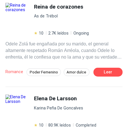
mejor renunciar a todo.
Reina de corazones
As de Trébol
10
2.7K leídos
Ongoing
Odele Zolá fue engañada por su marido, el general
altamente respetado Román Arréola, cuando Odele lo
enfrenta, él le confiesa que no la ama y que su verdadero
amor es la teniente Sabina Lara, en medio de su
discusión, son atacados por miembros de la organización
Romance
Leer
Poder Femenino
Amor dulce
criminal "La Baraja". Impotente, ve cómo Román salva a
CEO
Héroe / Heroína:
Mafia
Sabina en lugar de a ella y es herida de muerte. Sin
poder hacer nada, Román la abandona sabiendo que
De Odio al Amor
Venganza
morirá y a Odele se le rompe el corazón una vez más.
Elena De Larsson
Desafío a las Expectativas
Más tarde, Odele despierta en un basurero en otro país,
Karina Peña De Goncalves
no sabe cómo llegó a ahí, pero está viva y parece que
jamás fue herida. Sin dinero, contactos y sin hablar el
idioma de ese lugar, Odele se hace una promesa: Volverá
10
80.9K leídos
Completed