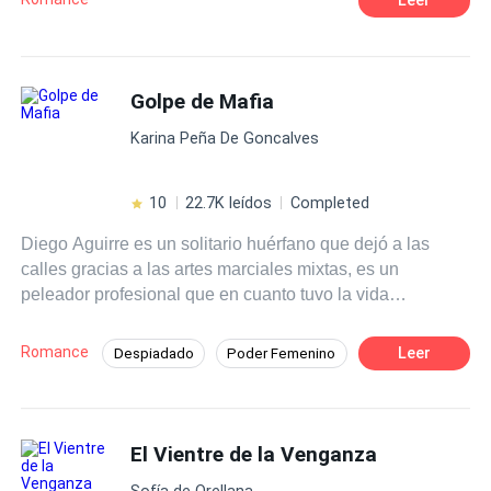
hombre perfecto que ambas soñaron tener. Una
representará la luz y la otra la oscuridad, sumergidas a
sus grandes deseos y tentaciones, le darán origen a una
pasión hechizada.
Golpe de Mafia
Karina Peña De Goncalves
10
22.7K leídos
Completed
Diego Aguirre es un solitario huérfano que dejó a las
calles gracias a las artes marciales mixtas, es un
peleador profesional que en cuanto tuvo la vida
encaminada, con un buen trabajo y estabilidad como
gerente del gym del hotel Larsson Milán, lo arruinó al
Romance
Leer
Despiadado
Poder Femenino
meterse en problemas con un peligroso mafioso; el
Amor Prohibido
Rebelde
Mafia
enigmático Halcón, pensó que iba a morir al desafiarlo,
pero sobrevive y decide enmendar su vida. Rebeka
Contemporánea
Pasión
Larsson en una joven millonaria, hermosa y valiente que
El Vientre de la Venganza
ha sido desde siempre una tentación para él, sus
Sofía de Orellana