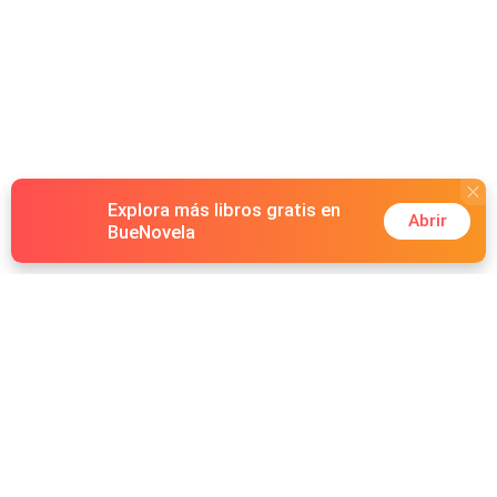
Explora más libros gratis en
Abrir
BueNovela
Hot Genres
Romance
Recursos
Hombre lobo