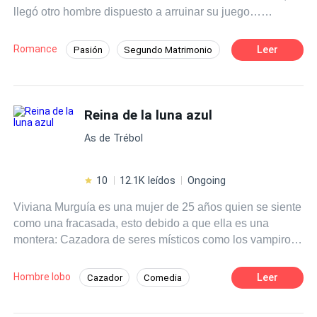
llegó otro hombre dispuesto a arruinar su juego…
es todo lo opuesto, a pesar de las cosas que le suceden.
empezando por mí.
Querrá protegerla y apoyarla en todo, con tal de que le dé
a su heredero… hasta que una verdad sale a la luz y
Romance
Leer
Pasión
Segundo Matrimonio
ahora querrá poseerla por razones muy diferentes.
Romance oscuro
Inteligente
Policía
¿Logrará su cometido al tiempo que cobra venganza y se
enamora de una mujer opuesta a él?
Deseo de Control
Divorcio
Reina de la luna azul
Amor Prohibido
Embarazo
As de Trébol
10
12.1K leídos
Ongoing
Viviana Murguía es una mujer de 25 años quien se siente
como una fracasada, esto debido a que ella es una
montera: Cazadora de seres místicos como los vampiros
y hombres lobo. Durante toda su vida fue entrenada para
convertirse en Montero Celestial; el máximo cargo de los
Hombre lobo
Leer
Cazador
Comedia
monteros, pero el día de la coronación, fue su prima
Pasión
Romance oscuro
Vampiro
quien recibió el título y no ella. Después de la humillación