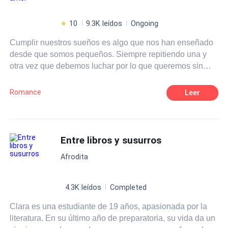
10
9.3K leídos
Ongoing
Cumplir nuestros sueños es algo que nos han enseñado
desde que somos pequeños. Siempre repitiendo una y
otra vez que debemos luchar por lo que queremos sin
importar lo que cueste. Eso era justo lo que Isla Harper
tenía en mente cuando se subió a un avión para ir al otro
Romance
Leer
extremo del país, para perseguir eso que tanto anhelaba.
Lo que no se imaginó jamás era que, junto con los logros
de su naciente carrera como escritora vendrían muchas
cosas más, nuevas amistades, nuevos gustos, pero sobre
Entre libros y susurros
todo, algo sobre lo que solamente había escrito y leído: el
Afrodita
amor. ¿Es posible que los sueños se cumplan? Pero,
sobre todo, ¿puede ir el amor de la mano de nuestros
deseos?
4.3K leídos
Completed
Clara es una estudiante de 19 años, apasionada por la
literatura. En su último año de preparatoria, su vida da un