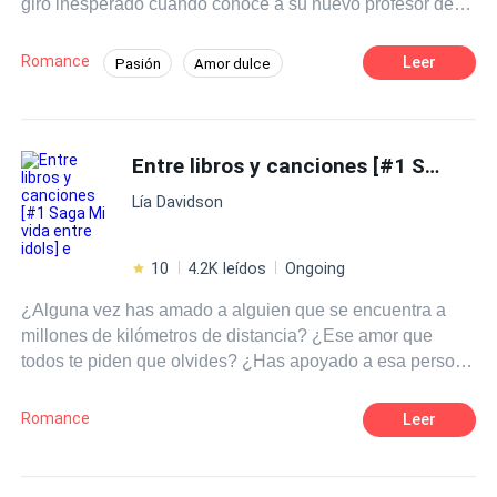
giro inesperado cuando conoce a su nuevo profesor de
literatura, el Sr. Martínez, un hombre carismático y
talentoso que despierta en ella una admiración profunda.
Romance
Leer
Pasión
Amor dulce
A medida que las clases avanzan Clara se siente cada
Chica buena
Profesor
vez más atraída por su forma de enseñar y su manera de
ver el mundo.
Diferencia de Edad
Campus
Entre libros y canciones [#1 Saga Mi vida entre idols] e
Primer Amor
Lía Davidson
10
4.2K leídos
Ongoing
¿Alguna vez has amado a alguien que se encuentra a
millones de kilómetros de distancia? ¿Ese amor que
todos te piden que olvides? ¿Has apoyado a esa persona
cuando no siquiera sabe de tu existencia? ¿O defendido
a alguien imposible? Pues te diré algo, esa es la rutina
Romance
Leer
de una fan. ¿Pero que pasaría si un día tu sueño se hace
realidad? ¿O que ocurriría si de repente aquel pilar
donde te sostenía se derrumban te tus ojos? Tal vez sería