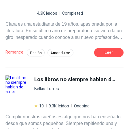
4.3K leídos
Completed
Clara es una estudiante de 19 años, apasionada por la
literatura. En su último año de preparatoria, su vida da un
giro inesperado cuando conoce a su nuevo profesor de
literatura, el Sr. Martínez, un hombre carismático y
talentoso que despierta en ella una admiración profunda.
Romance
Leer
Pasión
Amor dulce
A medida que las clases avanzan Clara se siente cada
Chica buena
Profesor
vez más atraída por su forma de enseñar y su manera de
ver el mundo.
Diferencia de Edad
Campus
Los libros no siempre hablan de amor
Primer Amor
Belkis Torres
10
9.3K leídos
Ongoing
Cumplir nuestros sueños es algo que nos han enseñado
desde que somos pequeños. Siempre repitiendo una y