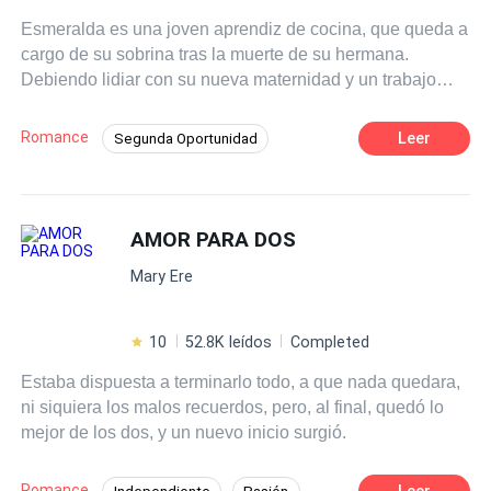
Esmeralda es una joven aprendiz de cocina, que queda a
cargo de su sobrina tras la muerte de su hermana.
Debiendo lidiar con su nueva maternidad y un trabajo
que no le deja tiempo ni para hacer las compras, conoce
a Héctor, CEO de una prestigiosa cadena hotelera que,
Romance
Leer
Segunda Oportunidad
impactado por las habilidades culinarias de Esmeralda,
Primer Amor
Poder Femenino
Pasión
organiza un reality show con el que no solo desea atraer
a la talentosa chef que ha aderezado su corazón, sino
Triángulo Amoroso
CEO
también desafiar a su madre para que los deje
AMOR PARA DOS
Independiente
Contemporánea
enamorarse y tener su vivir felices por siempre.
Profesor
Mary Ere
10
52.8K leídos
Completed
Estaba dispuesta a terminarlo todo, a que nada quedara,
ni siquiera los malos recuerdos, pero, al final, quedó lo
mejor de los dos, y un nuevo inicio surgió.
Romance
Leer