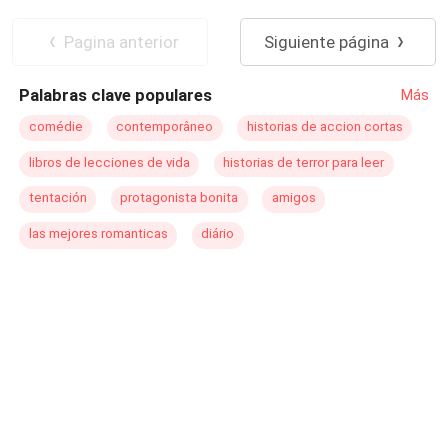
cambia cuando presencia el sensual baile de la bella
POV en primera persona
Venganza
Ángelica. Algo extraño despierta en él, llevándolo a
CEO
Traición
Perdón
Pagina anterior
Siguiente página
enfrentarse a problemas con la misma mafia blanca.
Despiadado
Palabras clave populares
Más
comédie
contemporâneo
historias de accion cortas
libros de lecciones de vida
historias de terror para leer
tentación
protagonista bonita
amigos
las mejores romanticas
diário