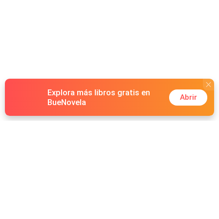
Explora más libros gratis en
Abrir
BueNovela
Hot Genres
Romance
Recursos
Hombre lobo