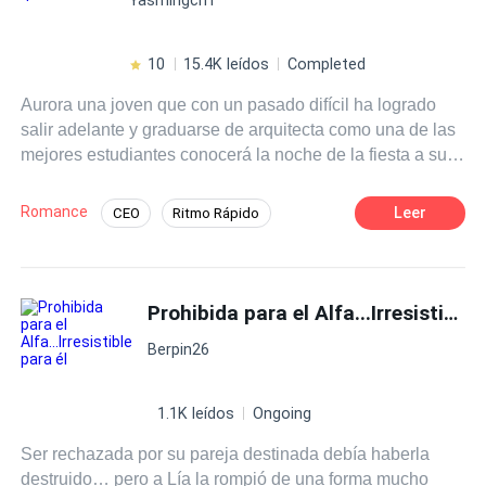
podría ser la plenitud d tu felicidad. ¿Quién sabe?
10
15.4K leídos
Completed
Aurora una joven que con un pasado difícil ha logrado
salir adelante y graduarse de arquitecta como una de las
mejores estudiantes conocerá la noche de la fiesta a su
príncipe azul que llegará para rescatarla de uno de sus
excompañeros. Steve no podrá resistirse a los encantos
Romance
Leer
CEO
Ritmo Rápido
de esa pelirroja con ese vestido de fiesta que por azares
Contemporánea
Independiente
de la vida termina desde esa noche en su departamento y
que simplemente llegó para quedarse.
Poder Femenino
Prohibida para el Alfa...Irresistible para él
Berpin26
1.1K leídos
Ongoing
Ser rechazada por su pareja destinada debía haberla
destruido… pero a Lía la rompió de una forma mucho