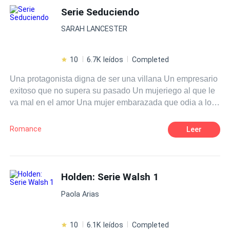
distintas pasiones… y un secreto que late en las
Serie Seduciendo
sombras, esperando el momento justo para destruirlo
SARAH LANCESTER
todo.
10
6.7K leídos
Completed
Una protagonista digna de ser una villana Un empresario
exitoso que no supera su pasado Un mujeriego al que le
va mal en el amor Una mujer embarazada que odia a los
mujeriegos Primer libro: Aledis no había tenido una vida
fácil y todo lo ocurrido en ella la llevó a crearse una
Romance
Leer
máscara de superficialidad y egoísmo. Tanto, que su
mejor amigo la llamaba Perra. Su vida da un giro la
noche en que recibe un email de un admirador secreto,
¿qué podría pasar por responder? Lo que nunca imaginó
Holden: Serie Walsh 1
fue que el pasado que tanto deseaba dejar atrás llegaría
Paola Arias
para hacerla enfrentarlo y, con él, tal vez el amor de un
hombre que ni por asomo era el de sus sueños. Segundo
Libro: Karla es una inmigrante venezolana que dejó su
10
6.1K leídos
Completed