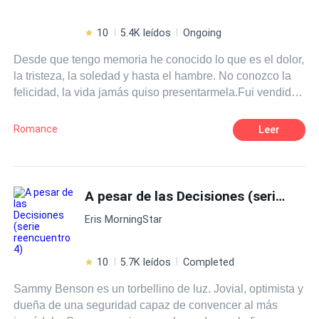
10
5.4K leídos
Ongoing
Desde que tengo memoria he conocido lo que es el dolor,
la tristeza, la soledad y hasta el hambre. No conozco la
felicidad, la vida jamás quiso presentarmela.Fui vendida
a un prostíbulo cuando tenía 17 años y desde entonces
soy esclava de ese lugar. Estoy acostumbrada a que los
Romance
Leer
hombres me vean como un objeto de consumo, un
juguete o su entrenamiento de la noche, por eso no creo
en ellos, pero a decir verdad, en lo que menos creo es en
eso que llaman amor.Sé que existe, lo que no creo es
A pesar de las Decisiones (serie reencuentro 4)
que exita para mí, y si, ya sé que en este instante debes
Eris MorningStar
de estar esperando que diga: "Hasta que llegó él" pero
no, en esta historia si hay un él, pero no sé si llegó para
demostrarme lo que es el verdadero amor o para terminar
10
5.7K leídos
Completed
de destruirme.
Sammy Benson es un torbellino de luz. Jovial, optimista y
dueña de una seguridad capaz de convencer al más