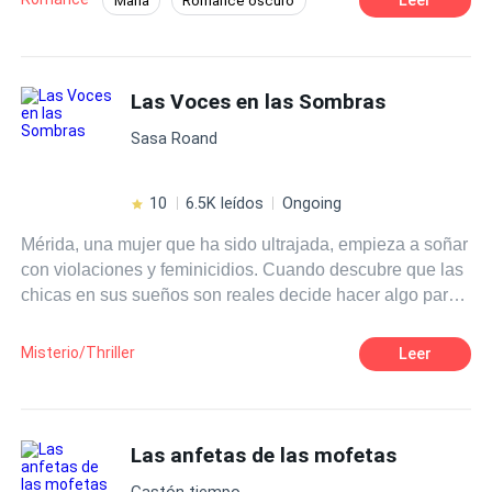
Mafia
Romance oscuro
con los enemigos de su familia, aquellos que acabaron
POV en tercera persona
Primer Amor
con la vida de sus padres y, por el otro, está Tanner, quien
antes de marcharse le confiesa su amor. Sin saber qué
Héroe / Heroína:
Mujeriego
Venganza
camino tomar, decide tantear ambos terrenos, sin importar
Las Voces en las Sombras
Traición
Poder Femenino
que su misma vida esté en riesgo. Blair quiere vengar a
Sasa Roand
sus padres, pero también anhela el amor de su vida.
10
6.5K leídos
Ongoing
Mérida, una mujer que ha sido ultrajada, empieza a soñar
con violaciones y feminicidios. Cuando descubre que las
chicas en sus sueños son reales decide hacer algo para
salvarlas.
Misterio/Thriller
Leer
Las anfetas de las mofetas
Gastón tiempo