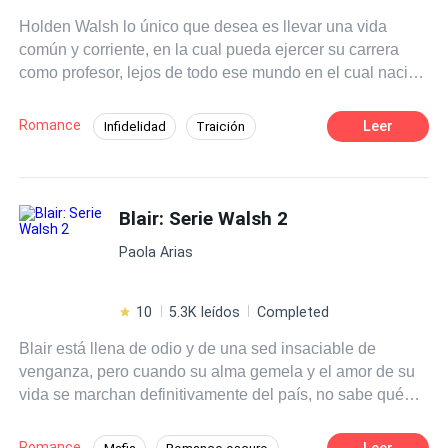
país con el sueño de una vida mejor junto al hombre del
Holden Walsh lo único que desea es llevar una vida
que se había enamorado, pero en esos sueños no
común y corriente, en la cual pueda ejercer su carrera
entraban que su novio la abandonara, le fuera infiel y,
como profesor, lejos de todo ese mundo en el cual nació
para colmo, dijera que el hijo que esperaba era de otro.
y nunca quiso ser participe, construyendo todo lo que
Ella no quiere saber de más de los hombres y menos de
soñó muy lejos de su hogar y al fin siendo feliz. Pero
un mujeriego… Hasta que aparece él. ¿Podrá un
Romance
Leer
Infidelidad
Traición
difícilmente un mundo lleno de peligros y sangre se
mujeriego enamorado reformarse? ¿Podrá Karla volver a
POV en primera persona
desliga de los que pertenecen a este por nacimiento y no
confiar en el amor?
por elección propia.
Diferencia de Edad
Contemporánea
Blair: Serie Walsh 2
Romance oscuro
Profesor
Chico malo
Mafia
Paola Arias
10
5.3K leídos
Completed
Blair está llena de odio y de una sed insaciable de
venganza, pero cuando su alma gemela y el amor de su
vida se marchan definitivamente del país, no sabe qué
camino tomar, quedando a la deriva y al cuidado de sus
hermanos mayores. Por un lado, está el deseo de acabar
Romance
Leer