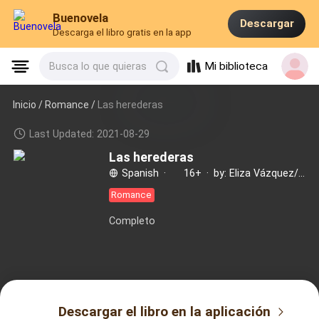
Buenovela
Descargar
Descarga el libro gratis en la app
Mi biblioteca
Busca lo que quieras
Inicio /
Romance
/
Las herederas
Last Updated: 2021-08-29
Las herederas
Spanish
·
16+
·
by: Eliza Vázquez/ La xicara
Romance
Completo
Descargar el libro en la aplicación