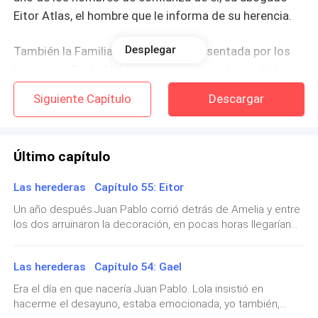
Eitor Atlas, el hombre que le informa de su herencia.
Desplegar
También la Familia McNamara, representada por los
hermanos Gael y Valerio querrá aprovecharse de la
muerte del patriarca de los Van de Venter, para
Siguiente Capítulo
Descargar
hacerse de la compañía, solo Jelena podría salvar el
patrimonio familiar accediendo a las condiciones de
su fallecido padre.
Último capítulo
Las herederas Capítulo 55: Eitor
Un año después.Juan Pablo corrió detrás de Amelia y entre
los dos arruinaron la decoración, en pocas horas llegarían
los invitados y las decoradoras estaban a punto de
renunciar; Juan Pablo era travieso, pero Amelia salió a su
Las herederas Capítulo 54: Gael
madre, pura maldad como Olivia. ¿Cómo esos dos chiquillos
de un año podían causar tanto desastre y con tanta saña?—
Era el día en que nacería Juan Pablo. Lola insistió en
Amor, ¿Qué haces? Encierra a los niños—gritó Jelena.—¿Yo?
hacerme el desayuno, estaba emocionada, yo también,
¿Y las niñeras? ¡Para lo que quedé!, puede que guarde a