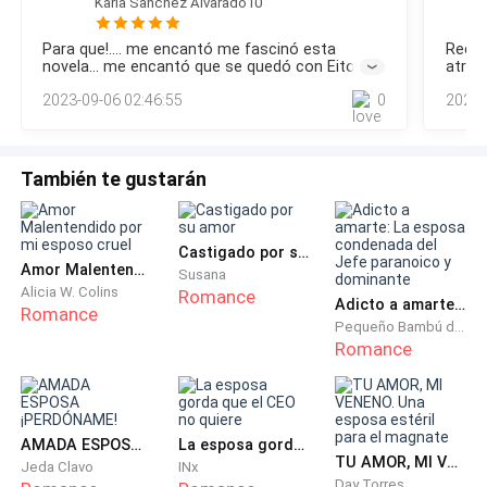
Karla Sanchez Alvarado10
mientras levantaban la mesa donde desayunamos todos
juntos, incluso Nathaniel, no fue una boda común, al terminar
Para que!.... me encantó me fascinó esta
Recom
la fiesta comenzamos a dejar todo en orden para cobrar la
novela... me encantó que se quedó con Eitor.
atrap
herencia. Como buitres.—¿Qué pasó?—preguntó Jelena
Esta historia está en mi top 3 de las mejores
de am
2023-09-06 02:46:55
0
2022-
tomándome de la mano.—Anoche se mató V
de esta aplicación... buenísima hermosa ... ... ...
ves p
sacri
de qu
todo 
También te gustarán
Castigado por su amor
Amor Malentendido por mi esposo cruel
Susana
Alicia W. Colins
Romance
Adicto a amarte: La esposa condenada del Jefe paranoico y dominante
Romance
Pequeño Bambú de la Familia Gu
Romance
AMADA ESPOSA ¡PERDÓNAME!
La esposa gorda que el CEO no quiere
TU AMOR, MI VENENO. Una esposa estéril para el magnate
Jeda Clavo
INx
Day Torres