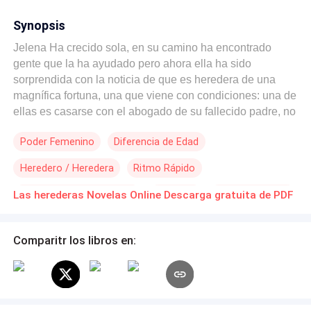
Synopsis
Jelena Ha crecido sola, en su camino ha encontrado
gente que la ha ayudado pero ahora ella ha sido
sorprendida con la noticia de que es heredera de una
magnífica fortuna, una que viene con condiciones: una de
ellas es casarse con el abogado de su fallecido padre, no
es una idea que a él le guste, pero todo se complicará
Poder Femenino
Diferencia de Edad
más cuando los enemigos de su padre quieran reclamar
su parte y la atracción hacia uno de los haga dudar a
Heredero / Heredera
Ritmo Rápido
Jelena.
Matrimonio por Contrato
Abogado
Contemporánea
Las herederas Novelas Online Descarga gratuita de PDF
Comparitr los libros en: