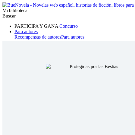
Mi biblioteca
Buscar
PARTICIPA Y GANA
Concurso
Para autores
Recompensas de autores
Para autores
Ranking
Navegar
Novelas
Cuentos Cortos
Todos
Romance
Hombre lobo
Mafia
Sistema
Fantasía
Urbano
LG