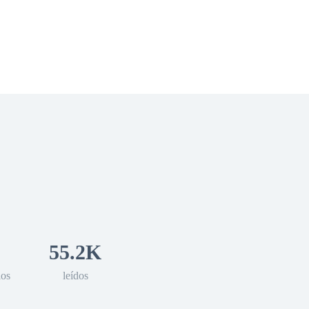
 Romance
Sci-Fi
Guerra
Otros
55.2K
los
leídos