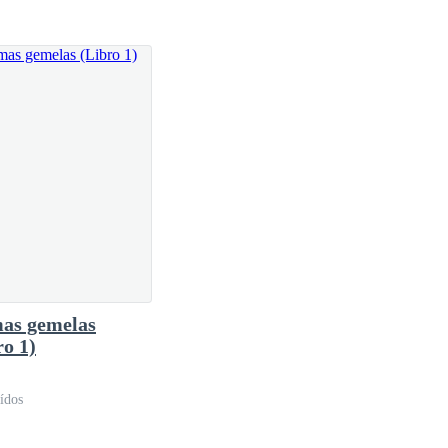
s tan dura que prefiero irme con él. ¿Y cómo
as gemelas
ro 1)
ídos