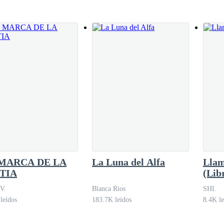
 lo
que me ha pedido que nos casemos y la verdad es que mi vida en casa e
o hablamos hace mucho tiempo…
igo, diciéndote lo que no debería.
vor.
Eli. Jamás acabaría de entender a Benjamin
MARCA DE LA
La Luna del Alfa
Llam
TIA
(Lib
 V.
Blanca Rios
SHI.
leídos
183.7K leídos
8.4K le