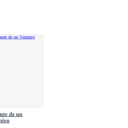
os el uno para el otro. Fui un idiota de primera, no
or por ti.
mí. Pasaron cosas tan aberrantes de las que ni
es quien dice ser.
te de un
piro
ejor. Necesitaba despedirme…