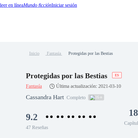
Mundo ficción
Iniciar sesión
Inicio
Fantasía
Protegidas por las Bestias
BTQ+
YA/TEEN
Paranormal
Misterio/Thriller
Oriental
Juegos
Historia
MM
Protegidas por las Bestias
ES
Fantasía
Última actualización: 2021-03-10
Cassandra Hart
16
Completo
18
9.2
Capítu
47 Reseñas