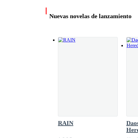
Nuevas novelas de lanzamiento
—¿Qué diablos te pasa?
—Odio pensar en lo que te hice, no estuve ahí pa
lo puedo negar. Tampoco puedo esperar que corr
Destinada a uno
—No puedo Benjamin, sencillamente no puedo per
Rechazado
siquiera tienes idea-
Eli gritaba histérica-
FannyMotta
11.0K leídos
—Cariño, cálmate un poco, ¿de acuerdo? sé que 
RAIN
Daos
Her
—Ni siquiera quiero saber de dónde lo conoces,