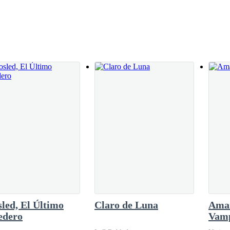
ra ti y por eso estás con él. No lo hagas, perdóname, Eli, estamos hech
as a mis brazos, pero dame tiempo para mostrarte cuán grande es mi am
donarte. Mi vida ha sido un infierno y esperé que estuvieras ahí para 
te fallé cuando más me necesitabas, pero no te cases, menos con él, no 
led, El Último
Claro de Luna
Aman
edero
Vam
 solo quise escuchar tu voz. Te extraño muchísimo, pero esto es lo m