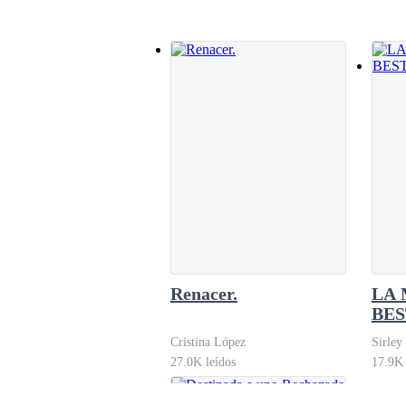
corpulento, la fuerza necesaria para someter a
—No tenía novio, es un amigo de varios meses 
podrías tener idea de si tengo novio o no? N
…A menos que mi abuelo siga de alcahuete cont
—¿Cuál es su nombre, pequeña? Dímelo por fa
¿Qué demonios importaba su nombre? pensaba 
Renacer.
LA 
BES
—Michael Thompson...
Cristina López
Sirley
27.0K leídos
17.9K 
—Michael Thompson... ¡no con él no!