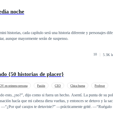
edia noche
mini historias, cada capítulo será una historia diferente y personajes dife
iar, aunque mayormente serán de suspenso.
10
5.3K l
do {50 historias de placer}
OV en primera persona
Pasión
CEO
Chica buena
Profesor
Erótico
Gay por ti
 dijo como si fuera un hecho. Asentí. La punta de su polla empujó contra
sación hacía que mi cabeza diera vueltas, y entonces se detuvo y la sacó d
ena
cia mientras usaba su gruesa polla para azotar mi trasero. —“Por favor, señor,