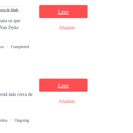
ença de Idade
Leer
para os que
m Mas, para os que amam, o tempo é eterno. Henry Van Dyke
Añadido
dos
Completed
Leer
Añadido
eídos
Ongoing