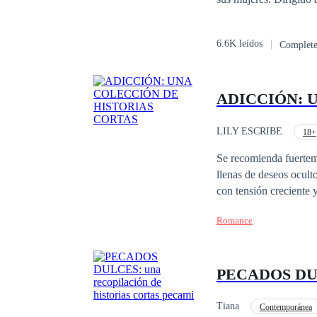
6.6K leídos
Complet
ADICCIÓN: 
LILY ESCRIBE
18+
Se recomienda fuerteme
llenas de deseos ocult
con tensión creciente 
donde los personajes s
Romance
control.
PECADOS DULCE
Tiana
Contemporánea