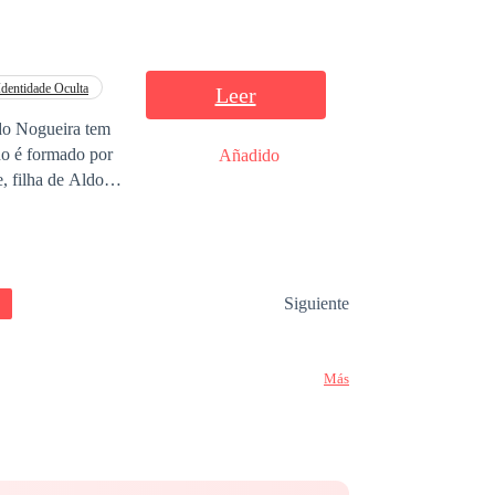
Identidade Oculta
Leer
no é formado por
Añadido
, filha de Aldo,
o de um grande
ha pequena,
uma nova chance,
 que nem mesmo as
Siguiente
Más