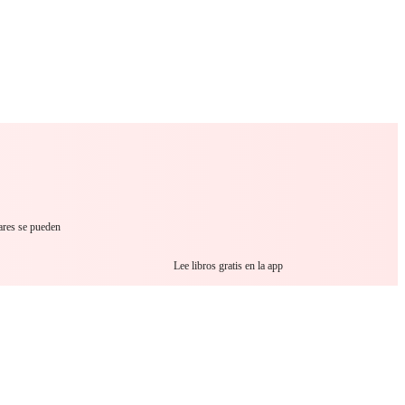
 Romance
Sci-Fi
Guerra
Otros
lares se pueden
Lee libros gratis en la app