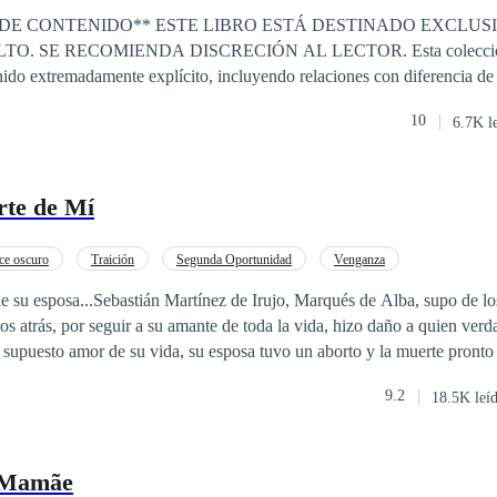
LIBRO ESTÁ DESTINADO EXCLUSIVAMENTE A
RECOMIENDA DISCRECIÓN AL LECTOR. Esta colección de romance
ido extremadamente explícito, incluyendo relaciones con diferencia de
 prohibido, juegos de rol y otros temas tabú. Desde encuentros secretos hasta
10
6.7K l
 estas historias no se guardan nada. Si buscas romances ardientes, llenos de
ndidad emocional y temas para adultos sin restricciones, bienvenido 
te de Mí
e oscuro
Traición
Segunda Oportunidad
Venganza
e su esposa...Sebastián Martínez de Irujo, Marqués de Alba, supo de los 
s atrás, por seguir a su amante de toda la vida, hizo daño a quien ver
 supuesto amor de su vida, su esposa tuvo un aborto y la muerte pronto 
9.2
18.5K leí
l, porque para Aranza Arteaga...el amor hacia su
r, porque esa es la condición..."Aranza Arteaga…no te amara con aquell
 Mamãe
 vientre, hará lo inimaginable...