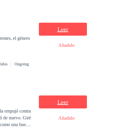
Leer
rentes, el género
Añadido
eídos
Ongoing
Leer
e nuevo. Giré
Añadido