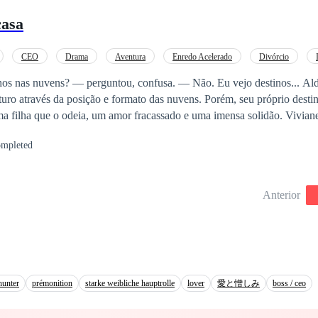
casa
CEO
Drama
Aventura
Enredo Acelerado
Divórcio
gunda Chance
s nuvens? — perguntou, confusa. — Não. Eu vejo destinos... Aldo Nogueira tem
turo através da posição e formato das nuvens. Porém, seu próprio desti
a filha que o odeia, um amor fracassado e uma imensa solidão. Viviane
 encontrar o caminho que seu pai nunca pôde prever para ela, abdicand
mpleted
e deparar com um imenso sofrimento, ela está de volta, com uma filhin
 E ela se depara não apenas com seu amor do passado, lhe oferecendo 
m um segredo de seu pai: cartas misteriosas que contam uma história,
Anterior
capazes de prever.
hunter
prémonition
starke weibliche hauptrolle
lover
愛と憎しみ
boss / ceo