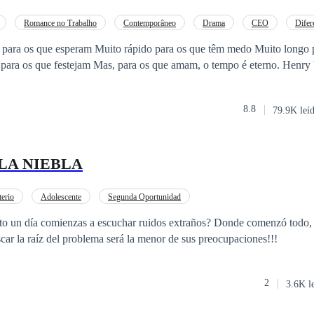
Romance no Trabalho
Contemporâneo
Drama
CEO
Difer
 para os que esperam Muito rápido para os que têm medo Muito longo 
lamentam Muito curto para os que festeja
8.8
79.9K leí
LA NIEBLA
erio
Adolescente
Segunda Oportunidad
omienzas a escuchar ruidos extraños? Donde comenzó todo, está más cerca de
scar la raíz del problema será la menor de sus preocupaciones!!!
2
3.6K l