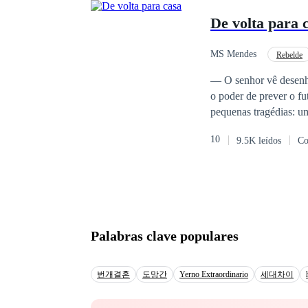
De volta para 
MS Mendes
Rebelde
Renascimento
Se
— O senhor vê desenhos na
o poder de prever o fu
pequenas tragédias: um
fugiu de Serenia para
10
9.5K leídos
Co
amor. Mas depois de s
disposta a recomeçar.
mas principalmente co
nuvens de Aldo foram 
Palabras clave populares
번개결혼
도망간
Yerno Extraordinario
세대차이