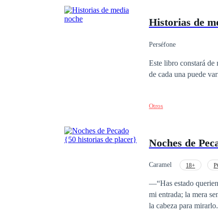
Historias de m
Perséfone
Este libro constará de 
de cada una puede var
Otros
Noches de Peca
Caramel
18+
P
Aventura de Una Noche
—“Has estado queriendo esto, ¿no?”,
mi entrada; la mera sen
la cabeza para mirarlo. —“¿Por qué carajos te detuviste?” —prácticamente grité. —“Ruégalo como una bu
chica” —sonrió con suficien