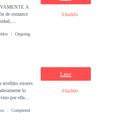
Añadido
 edad,
eídos
Ongoing
a PECADOS
Leer
terribles errores
daderamente lo
Añadido
vino por ella
dos
Completed
a devoción de