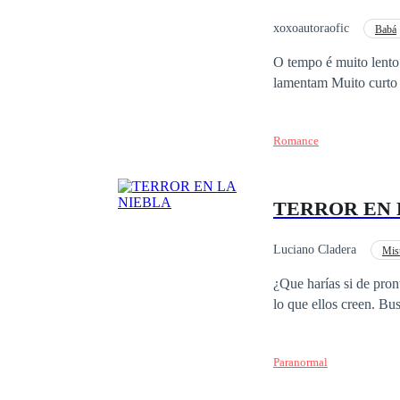
xoxoautoraofic
Babá
O tempo é muito lento
Romance
TERROR EN 
Luciano Cladera
Mist
¿Que harías si de pronto un día c
lo que ellos creen. Bu
Paranormal