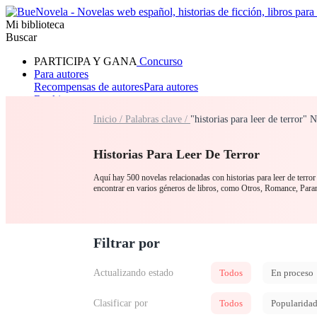
Mi biblioteca
Buscar
PARTICIPA Y GANA
Concurso
Para autores
Recompensas de autores
Para autores
Ranking
Navegar
Inicio /
Palabras clave /
"historias para leer de terror"
Novelas
Cuentos Cortos
Todos
Romance
Hombre lobo
Mafia
Sistema
Fantasía
Urbano
LG
Historias Para Leer De Terror
Aquí hay 500 novelas relacionadas con historias para leer de terror 
encontrar en varios géneros de libros, como Otros, Romance, Par
Filtrar por
Actualizando estado
Todos
En proceso
Clasificar por
Todos
Popularida