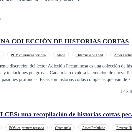
ed
UNA COLECCIÓN DE HISTORIAS CORTAS
POV en primera persona
Mafia
Diferencia de Edad
Amor Prohi
nte discreción del lector Adicción Pecaminosa es una colección de hist
os y tentaciones peligrosas. Cada relato explora la emoción de cruzar lín
y pasiones profundas. Estas son historias cortas completas que van de 7 
e rinden a impulsos irresistibles. Abre las páginas… y deja que la tenta
1.4K l
S: una recopilación de historias cortas pe
POV en primera persona
Chico malo
Amor Prohibido
Reverse H