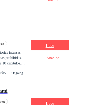
bido
Leer
orias intensas
eas prohibidas,
Añadido
a 10 capítulos,
ción tome el
eídos
Ongoing
cami
arem
Leer