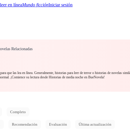
Mundo ficción
Iniciar sesión
 Novelas Relacionadas
BTQ+
YA/TEEN
Paranormal
Misterio/Thriller
Oriental
Juegos
Historia
MM
para que las lea en línea. Generalmente, historias para leer de terror o historias de novelas simi
anormal. ¡Comience su lectura desde Historias de media noche en BueNovela!
Completo
d
Recomendación
Evaluación
Última actualización