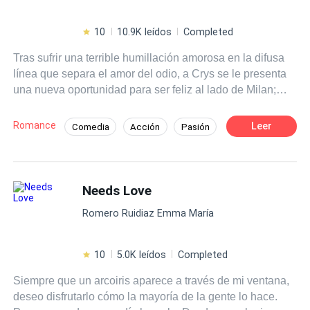
10
10.9K leídos
Completed
Tras sufrir una terrible humillación amorosa en la difusa
línea que separa el amor del odio, a Crys se le presenta
una nueva oportunidad para ser feliz al lado de Milan;
quien está decidido a luchar por ella y ganarse su
corazón, haciendo todo lo posible por alejarla de Bastian
Romance
Leer
Comedia
Acción
Pasión
Woodwryn. Mientras que el mismo Bastian tiene claro
Jugador
Universo Alterno
que se está enfrentando a un tipo de enemigo muy
distinto al que conoce; la retadora e inquietante Crystalle
Bellowk. Lo que no sabe es que ella está decidida a no
Needs Love
perder ni a doblegarse ante él. Un nuevo ciclo escolar,
Romero Ruidiaz Emma María
nuevos personajes, un misterioso enemigo aparece y una
guerra amorosa que los terminará consumiendo.
¿Conseguirán Crys y Bastian sobrevivir a este nuevo
10
5.0K leídos
Completed
ciclo escolar sin destruirse? o por el contrario ¿Caerán
Siempre que un arcoiris aparece a través de mi ventana,
ante las tentaciones y pasiones más profundas de su
deseo disfrutarlo cómo la mayoría de la gente lo hace.
amor?