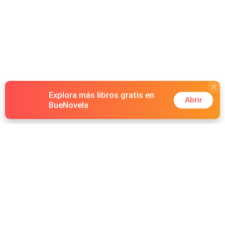
Explora más libros gratis en
Abrir
BueNovela
Hot Genres
Romance
Recursos
Hombre lobo