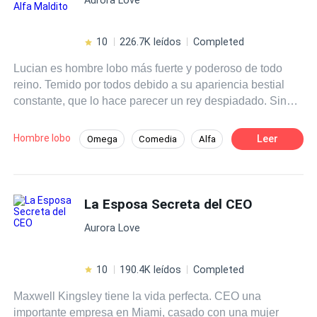
10
226.7K leídos
Completed
Lucian es hombre lobo más fuerte y poderoso de todo
reino. Temido por todos debido a su apariencia bestial
constante, que lo hace parecer un rey despiadado. Sin
embargo, esconde un secreto oscuro: su transformación
no es controlable, solo puede cambiar durante la luna
Hombre lobo
Leer
Omega
Comedia
Alfa
llena debido a un hechizo. Las prometidas que le han
Universo Alterno
Romance oscuro
presentado no pueden soportar su apariencia y huyen,
dejándolo solo y aislado. Cuando le proponen casarse
Drama
Triángulo Amoroso
con Alina Kindred, una omega rechazada y marginada,
La Esposa Secreta del CEO
Licántropo
Lucian no tiene otra opción que aceptar. Pero pronto
Aurora Love
descubre que Alina es diferente, incapaz de
transformarse en loba como los demás. Sus destinos se
cruzan de manera inesperada, aunque ninguno de los
10
190.4K leídos
Completed
dos es consciente de que están destinados a estar juntos.
Maxwell Kingsley tiene la vida perfecta. CEO una
Lucian inicialmente la rechaza, sin sospechar que amor
importante empresa en Miami, casado con una mujer
que puede sentir por Alina podría ser la clave para