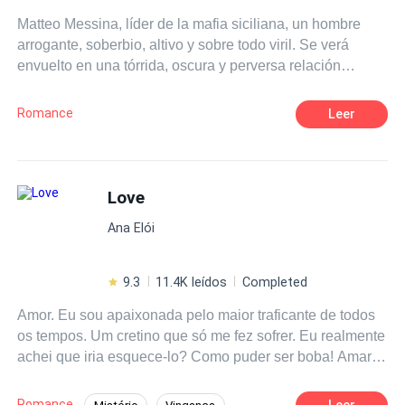
Matteo Messina, líder de la mafia siciliana, un hombre
arrogante, soberbio, altivo y sobre todo viril. Se verá
envuelto en una tórrida, oscura y perversa relación
cuando fije su atención en la mujer equivocada. Sus ojos
negros son el origen de una penetrante mirada que
Romance
Leer
congela la sangre en las venas; alto, fornido y
malditamente atractivo quedará entre la espada y la
pared cuando deba elegir entre lo que siempre ha
deseado: su libertad y el poder o la pasión y la lujuria que
Love
se desata en sus venas. Lionetta Petrucci, una mujer que
Ana Elói
no está dispuesta a ser la dulce flor de ningún hombre, se
convierte en la perdición de Matteo. ¿Será ella la próxima
reina de la Cosa Nostra ¿O Matteo sellará el destino de
9.3
11.4K leídos
Completed
ella de la peor manera?
Amor. Eu sou apaixonada pelo maior traficante de todos
os tempos. Um cretino que só me fez sofrer. Eu realmente
achei que iria esquece-lo? Como puder ser boba! Amar
Liam Frey é a coisa mais difícil de fazer.
Romance
Leer