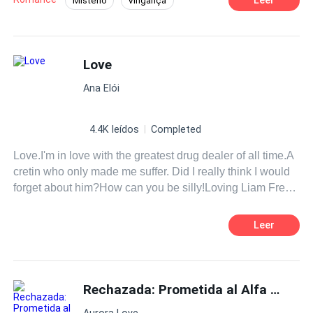
Mistério
Vingança
Traição
Contemporâneo
Mafia
Aventura
Love
Ana Elói
4.4K leídos
Completed
Love.I'm in love with the greatest drug dealer of all time.A
cretin who only made me suffer. Did I really think I would
forget about him?How can you be silly!Loving Liam Frey
is the hardest thing to do.
Leer
Rechazada: Prometida al Alfa Maldito
Aurora Love