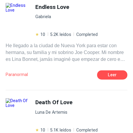
vidas?
Endless Love
Gabriela
10
5.2K leídos
Completed
He llegado a la ciudad de Nueva York para estar con
hermana, su familia y mi sobrino Joe Cooper. Mi nombre
es Lina Bonnet, jamás imaginé que empezar de cero en
un lugar nuevo iba a ser tan complicado, encajar…me
parece imposible. La Universidad parece un reto dificil de
Paranormal
Leer
conseguir, claro, no ser de este país tampoco me ayuda,
cada día es un reto y las sensaciones, indescriptibles. Y
cuando Darell Kraus apareció para dañar mi psiquis por
completo, todo empeoró. Se me metió por dentro, cada
Death Of Love
cosa, lugar o situación se volvieron insignificantes. Él
Luna De Artemis
cambió mi mundo por completo. Segunda parte del libro
Endless.
10
5.1K leídos
Completed