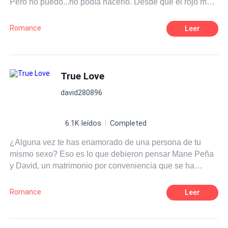
Pero no puedo...no podía hacerlo. Desde que el rojo me
recordaba a tus labios, El amarillo a tu opaco cabello, el
verde a tu suéter de rayas, y el rosa a tus mejillas.
Romance
Leer
True Love
david280896
6.1K leídos
Completed
¿Alguna vez te has enamorado de una persona de tu
mismo sexo? Eso es lo que debieron pensar Mane Peña
y David, un matrimonio por conveniencia que se ha
acabado convirtiendo en una tórrida historia de amor.
Mane, el hombre de la casa, está roto por dentro, y David,
Romance
Leer
David ni siquiera sabe lo que significa sentir debido a su
pasado. ¿Qué va a pasar cuando dos almas heridas se
unan? ¿Qué va a pasar cuando el amor irrumpa en sus