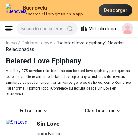
Buenovela
Descargar
Descarga el libro gratis en la app
Mi biblioteca
Busca lo que quieras
Inicio /
Palabras clave /
"belated love epiphany" Novelas
Relacionadas
Belated Love Epiphany
Aquí hay 275 novelas relacionadas con belated love epiphany para que las
lea en línea. Generalmente, belated love epiphany o historias de novelas
similares se pueden encontrar en varios géneros de libros, como Romance,
Paranormal, Hombre lobo. ¡Comience su lectura desde Sin Love en
BueNovela!
Filtrar por
Clasificar por
Sin Love
Rumi Baslan