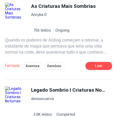
As Criaturas Mais Sombrias
Primer Amor
Annyka D
756 leídos
Ongoing
Quando os poderes de Aisling começam a retornar, a
estudante de magia que pensava que teria uma vida
normal na corte, deve questionar tudo o que conhece
sobre si mesma e sobre seu passado. Forçada a
embarcar em uma aventura perigosa para sobreviver, ela
Fantasia
Leer
Aventura
Demônio
acaba em um lugar sombrio cercado de lendas onde
Perdão
todos pensavam não haver sobreviventes, presa nas
mãos de um perigoso general ela deverá lutar pela sua
vida, sua liberdade e inesperadamente por amor.
Legado Sombrio I Criaturas Noturnas
denisecuerva
3.0K leídos
Completed