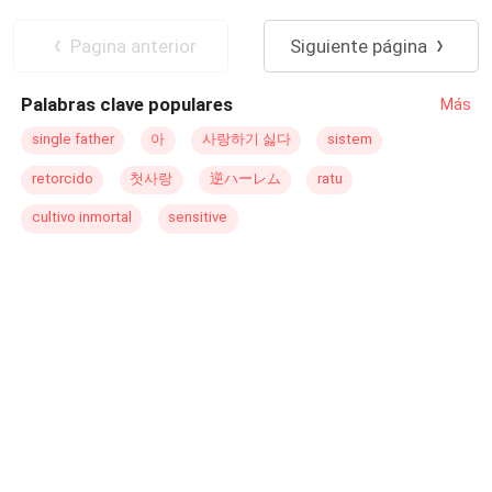
pero sobrevive y decide enmendar su vida. Rebeka
Contemporánea
Pasión
Larsson en una joven millonaria, hermosa y valiente que
Pagina anterior
Siguiente página
ha sido desde siempre una tentación para él, sus
caminos no tendrían que haberse cruzado, no tenían que
Palabras clave populares
Más
ser más que compañeros de trabajo, pero el destino tenía
otros planes y son obligados a permanecer juntos
single father
아
사랑하기 싫다
sistem
descubriendo lo que es el amor. Las apariencias no
retorcido
첫사랑
逆ハーレム
ratu
siempre nos dicen la verdad, no todo lo que brilla es oro,
no podemos juzgar a las personas sin conocerlas,
cultivo inmortal
sensitive
lecciones de vida que aprenderán. Acompáñame y
descubramos como las líneas entre lo bueno y lo malo se
desdibujan en esta intensa historia