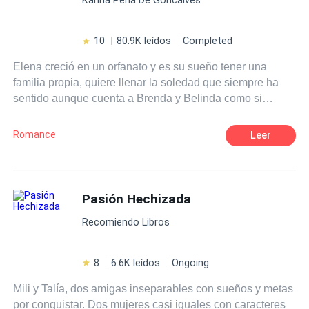
no sabe cómo llegó a ahí, pero está viva y parece que
jamás fue herida. Sin dinero, contactos y sin hablar el
idioma de ese lugar, Odele se hace una promesa: Volverá
10
80.9K leídos
Completed
a su país y se vengará de todo el mal que le hicieron.
Elena creció en un orfanato y es su sueño tener una
familia propia, quiere llenar la soledad que siempre ha
sentido aunque cuenta a Brenda y Belinda como si
fueran sus hermanas, ahora es divorciada, conoce a
Bernhard Larsson un maduro y muy guapo magnate
Romance
Leer
hotelero que está disponible para ella si desea vivir una
aventura sin tapujos. Elena fiel a sus convicciones lo
rechazará, sin embargo, conocerá a Pablo Larsson un
apuesto arquitecto y ella no podrá resistirse a entregarse
Pasión Hechizada
a la aventura. ¿Qué hará Elena al estar entre estos
Recomiendo Libros
apuestos Larsson? Primera entrega de la saga chicas de
orfanato.
8
6.6K leídos
Ongoing
Mili y Talía, dos amigas inseparables con sueños y metas
por conquistar. Dos mujeres casi iguales con caracteres