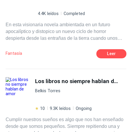
4.4K leídos
Completed
En esta visionaria novela ambientada en un futuro
apocalíptico y distopico un nuevo ciclo de horror
despierta desde las entrañas de la tierra cuando unos
seres misteriosos que parecen surgir de ningún lugar
comienzan a utilizar a los humanos como materia prima
Fantasía
Leer
para su propia subsistencia. Utilizarlos como fuente de
alimento y fines reproductivos no sera suficiente, pues en
medio de los horrores una guerra tan antigua como la
creación misma está por desatarse, poniendo a la
Los libros no siempre hablan de amor
humanidad al borde de la extinción y enfrentando
Belkis Torres
nuevamente a las fuerzas del bien y del mal en una épica
y aterradora batalla, en la que el mal podría resultar
vencedor...
10
9.3K leídos
Ongoing
Cumplir nuestros sueños es algo que nos han enseñado
desde que somos pequeños. Siempre repitiendo una y