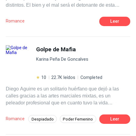
distintos. El bien y el mal será el detonante de esta
novela, donde ambas, sumergidas por una misma pasión,
lucharán para poder pertenecer al corazón del único
Romance
Leer
hombre perfecto que ambas soñaron tener. Una
representará la luz y la otra la oscuridad, sumergidas a
sus grandes deseos y tentaciones, le darán origen a una
pasión hechizada.
Golpe de Mafia
Karina Peña De Goncalves
10
22.7K leídos
Completed
Diego Aguirre es un solitario huérfano que dejó a las
calles gracias a las artes marciales mixtas, es un
peleador profesional que en cuanto tuvo la vida
encaminada, con un buen trabajo y estabilidad como
gerente del gym del hotel Larsson Milán, lo arruinó al
Romance
Leer
Despiadado
Poder Femenino
meterse en problemas con un peligroso mafioso; el
Amor Prohibido
Rebelde
Mafia
enigmático Halcón, pensó que iba a morir al desafiarlo,