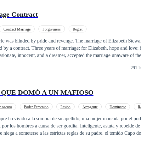
age Contract
Contract Marriage
Forgiveness
Regret
 He was blinded by pride and revenge. The marriage of Elizabeth Stewa
 by a contract. Three years of marriage: for Elizabeth, hope and love; 
ssionate, innocent, and a dreamer, accepted the marriage unaware of the
e was different from spoiled and self-serving women, saw his idealized
291 l
n discovering the contract. He believed she had accepted the marriage 
ecided to punish her. On their wedding day, John left Elizabeth alone wi
ing home, he tore all her clothes and gave her only dark, austere garme
 QUE DOMÓ A UN MAFIOSO
and she would be responsible for the housework. His contempt was rele
 marriage into a torment for Elizabeth. While Elizabeth suffered in silence,
ohn’s love, enduring his humiliations and contempt sustained by her uns
 oscuro
Poder Femenino
Pasión
Arrogante
Dominante
R
ly cold, cruel, and distant. But everything changed the day the contrac
o
De Odio al Amor
Amor de casados
pre ha vivido a la sombra de su apellido, una mujer marcada por el pod
h vanished without a trace, causing John to rethink his feelings for her
 por los hombres a causa de ser gordita. Inteligente, astuta y rebelde de 
or redemption and love for the woman he had spent years trying to destr
e niega a someterse a las estrictas reglas de su padre, el temido Capo de 
anza vital, el Capo solo tiene una moneda de cambio: su única hija. Maksim Volkov,