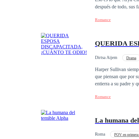
después de todo, sus
PARCIAL DE ESTE
Romance
S
QUERIDA ES
Dirtsa Aijem
Drama
Matrimonio por Contrat
Harper Sullivan siempr
que piensan que por su d
entierra a su padre y 
herencia, sabe que tie
Romance
todos que no es una inútil, como piensan. Sin embargo, a la
fuerza: la deuda millonari
el poderoso dueño de u
La humana del
inesperada como aterr
que garantice la continuidad de su legado. Entre el sacri
madre aunque eso signi
Roma
POV en primera