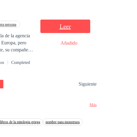
CIAL DE LA
RIZACION
ra persona
Leer
la de la agencia
a Europa, pero
Añadido
rte, su compañero
u exnovia Clara
dos
Completed
tando con él. La
gencia, Martín
Siguiente
 para que sus
comienzan a
? LA
Más
 LA HISTORIA
libros de la mitologia griega
nombre para monstruos