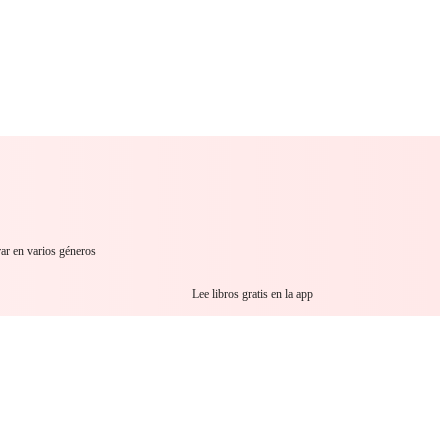
 Romance
Sci-Fi
Guerra
Otros
rar en varios géneros
Lee libros gratis en la app