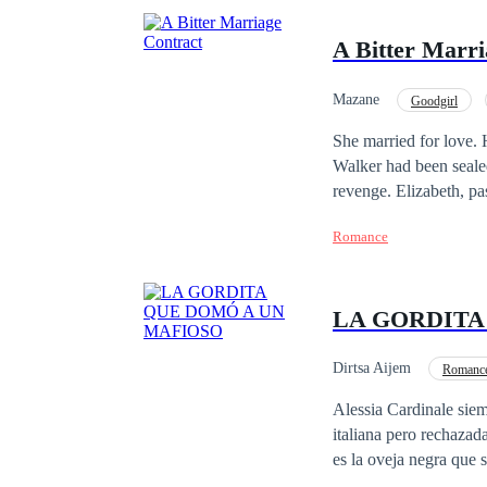
A Bitter Marri
Mazane
Goodgirl
She married for love.
Walker had been sealed
revenge. Elizabeth, pa
John, who believed sh
Romance
Elizabeth crumble upo
Feeling betrayed, he d
That night, upon arriv
LA GORDITA
would be the maid’s, 
decided to turn the three years of
clinging to hope for J
Dirtsa Aijem
Romance
John became increasing
Matrimonio por Contrat
Alessia Cardinale siem
Mysteriously, Elizabet
italiana pero rechazada
on a desperate quest f
es la oveja negra que s
Pero para asegurar una ali