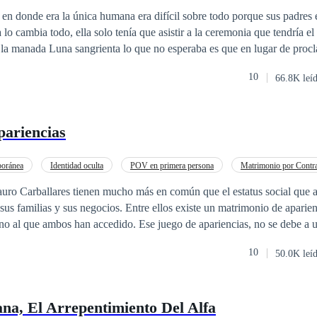
será un reto y un infierno. En un lugar marcado por secretos, rencores y
De Odio al Amor
n donde era la única humana era difícil sobre todo porque sus padres 
arper tendrá que enfrentarse a un matrimonio que no desea tener, a un
 la humilla por su discapacidad, y a un contrato que le exige algo más 
la manada Luna sangrienta lo que no esperaba es que en lugar de procla
a perdido las esperanzas de ser como sus hermanos,
10
66.8K leí
s y sobre todo la guerra y el amor harán salir su lado lobuno. Personas del pasado
recezan a vengarse. estará Lina dispuesta a pelear contra todo solo para ser feliz o se dejar
pariencias
oránea
Identidad oculta
POV en primera persona
Matrimonio por Contr
as
Matrimonio Exprés
Ritmo Rápido
CEO
Heredero / Heredera
ro Carballares tienen mucho más en común que el estatus social que
 sus familias y sus negocios. Entre ellos existe un matrimonio de aparie
 uno al que ambos han accedido. Ese juego de apariencias, no se debe a u
ores, mucho menos es por dinero, o acuerdos entre familias o negocios.
10
50.0K leí
do lo superficial que los rodea en su mundo, y eso los llevara a recorre
 saldrán a la luz incluyendo sentimientos que ambos desconocían.
a, El Arrepentimiento Del Alfa