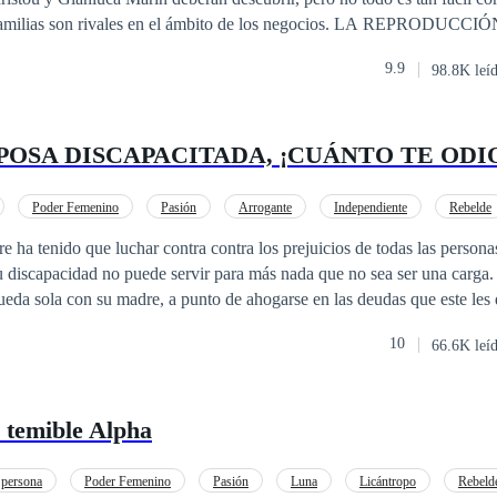
 familias son rivales en el ámbito de los negocios. LA REPRODUC
 MATERIAL QUEDA PROHIBIDA. LA HISTORIA ESTA REGI
9.9
98.8K leí
AFE CREATIVE . Copyright © 2006014206535
POSA DISCAPACITADA, ¡CUÁNTO TE ODI
Poder Femenino
Pasión
Arrogante
Independiente
Rebelde
o
De Odio al Amor
Amor de casados
e ha tenido que luchar contra contra los prejuicios de todas las persona
iscapacidad no puede servir para más nada que no sea ser una carga. El día qu
queda sola con su madre, a punto de ahogarse en las deudas que este le
ne que hacer algo para vencer tal adversidad, pero, especialmente, para 
10
66.6K leí
 salida del cementerio la realidad la golpea con más
a que su padre dejó amenaza con destruir lo poco que le queda. Edmund Blackwood,
na vasta hacienda en el corazón del outback australiano, aparece con 
 temible Alpha
adora: está dispuesto a saldar la deuda… siempre y cuando Harper ace
ficio y la desesperación, Harper elige proteger a su
fique perder su libertad. Arrancada de la ciudad y llevada al desierto, 
 persona
Poder Femenino
Pasión
Luna
Licántropo
Rebeld