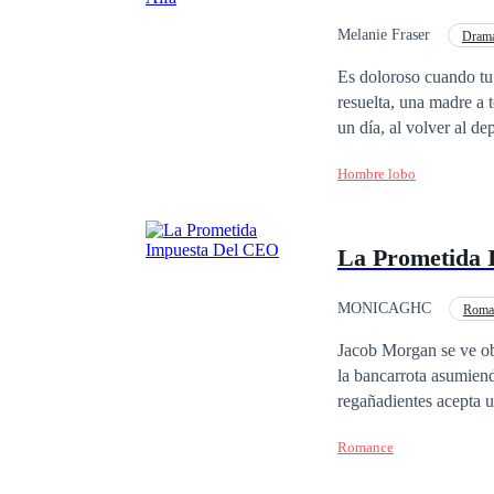
Melanie Fraser
Dram
Es doloroso cuando tu novio
resuelta, una madre a t
un día, al volver al d
madre y su prometido liados. No contentos con la traición, ambos la humillan hasta
Hombre lobo
Pero esa misma noche, 
salva de un accidente, sino que la reclama c
no sabe comportarse más que como un salvaje. ¿Acaso
La Prometida 
cosas serán tan fácile
MONICAGHC
Roma
Traición
Matrimo
Jacob Morgan se ve ob
la bancarrota asumiend
regañadientes acepta 
prendado por la bellez
Romance
bien recibidas por la 
es que Natalia oculta sus verdade