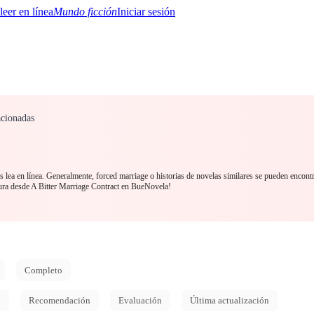
Mundo ficción
Iniciar sesión
acionadas
BTQ+
YA/TEEN
Paranormal
Misterio/Thriller
Oriental
Juegos
Historia
MM
 lea en línea. Generalmente, forced marriage o historias de novelas similares se pueden encont
ra desde A Bitter Marriage Contract en BueNovela!
Completo
d
Recomendación
Evaluación
Última actualización