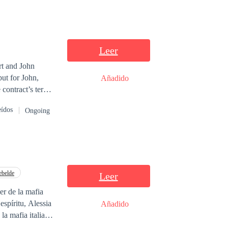
Leer
rt and John
but for John,
Añadido
 contract’s terms.
 image of
eídos
Ongoing
for money.
th the guests.
nts. Her room
ntless, and John
hakable faith,
ebelde
Leer
t came to an end.
er de la mafia
 and leading him
espíritu, Alessia
Añadido
oy.
la mafia italiana.