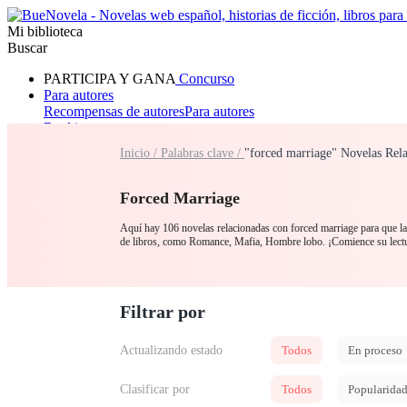
Mi biblioteca
Buscar
PARTICIPA Y GANA
Concurso
Para autores
Recompensas de autores
Para autores
Ranking
Navegar
Inicio /
Palabras clave /
"forced marriage" Novelas Rel
Novelas
Cuentos Cortos
Todos
Romance
Hombre lobo
Mafia
Sistema
Fantasía
Urbano
LG
Forced Marriage
Aquí hay 106 novelas relacionadas con forced marriage para que las
de libros, como Romance, Mafia, Hombre lobo. ¡Comience su lectu
Filtrar por
Actualizando estado
Todos
En proceso
Clasificar por
Todos
Popularida