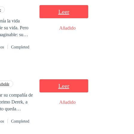
e
Leer
 vida. Pero
Añadido
maginable: su
dos
Completed
e no solo la
ebelde
Leer
ar su compañía de
 primo Derek, a
Añadido
ato queda
xigencias no serán
dos
Completed
que ignora Jacob