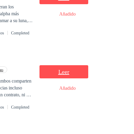
eran los
 hombre que la
Añadido
grande que su
mar a su luna, el
dos
Completed
a vence?
ato
Leer
 ambos comparten
ncias incluso
Añadido
n contrato, ni a
 Sus motivos van
dos
Completed
r un camino