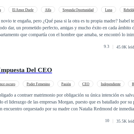
a
El Amor Duele
Alfa
Segunda Oportunidad
Luna
Rebeld
 te engaña, pero ¿Qué pasa si la otra es tu propia madre? Isabel tenía la vida
odo dar, un prometido perfecto, amigas y mucho éxito en cada ámbito de su
epartamento que compartía con el hombre que amaba, se encontró lo ini
 destrozarla por completo…
9.3
45.0K leí
lluviosa y llena de agonía para Isabel, llega un hombre desconocido qu
omo suya. Ella es incapaz de creer que él es un hombre lobo y él
 podrán vivir eso que el destino preparó para ellos? ¿Las
Impuesta Del CEO
s como las pintan?
nce oscuro
Poder Femenino
Pasión
CEO
Independiente
R
nio por Contrato
Venganza
ligado a contraer matrimonio por obligación su única intención es salv
o el liderazgo de las empresas Morgan, puesto que es batallado por su
un encuentro orquestado por su madre con Natalia Redmond de inmedi
a de la dulce e inocente chica, pero rápidamente se da cuenta que sus e
10
35.5K leí
joven cuyo carácter obstinado se convierte en la horma de su zapato, lo 
ras intenciones al aceptar el matrimonio. Muchos secretos, muchas intrigas y