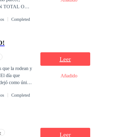
CIÓN TOTAL O
STRADA EN
dos
Completed
O!
Leer
s que la rodean y
e
Añadido
s dejó como única
demostrarle a
dos
Completed
una propuesta tan
pte un matrimonio
pronto descubrirá
e
Leer