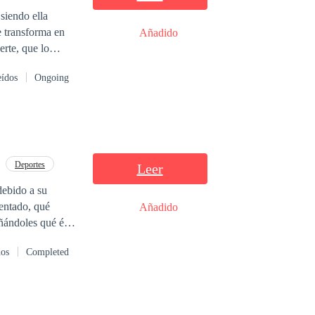
siendo ella
e transforma en
Añadido
erte, que lo
eídos
Ongoing
ucharán para
Deportes
Leer
debido a su
entado, qué
Añadido
eñándoles qué él
dos
Completed