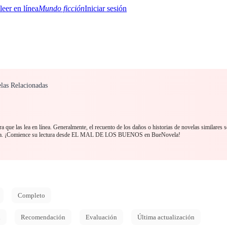
Mundo ficción
Iniciar sesión
elas Relacionadas
BTQ+
YA/TEEN
Paranormal
Misterio/Thriller
Oriental
Juegos
Historia
MM
 que las lea en línea. Generalmente, el recuento de los daños o historias de novelas similares 
toria. ¡Comience su lectura desde EL MAL DE LOS BUENOS en BueNovela!
Completo
d
Recomendación
Evaluación
Última actualización