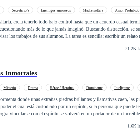
Secretario/a
Enemigos amorosos
Madre soltera
Amor Prohibido
V en primera persona
Triángulo Amoroso
Relación en la Oficina
sitaria, creía tenerlo todo bajo control hasta que un acuerdo casual term
 cuestionando más de lo que jamás imaginó. Buscando distracción, se s
isar los trabajos de sus alumnos. La tarea es sencilla: escribir un relato
oría son predecibles. Pero uno no. Noah, un estudiante de primer año 
21.2K l
trega un relato que capta la atención de Lola de formas que nunca espe
te ejercicio pronto despierta curiosidad, preguntas silenciosas y emo
á preparado para enfrentar. Lleno de anhelo, tentación, conexiones ines
s Inmortales
 El Secreto de los Deseos es una colección de relatos románticos corto
os secretos que las personas guardan en su corazón. Este libro contiene h
ráneas con temas de amor, tentación, pasión y conexión emocional.
Misterio
Drama
Héroe / Heroína:
Dominante
Inteligente
 Argumental
rmenta donde unas extrañas piedras brillantes y llamativas caen, las pi
 poder el cual está custodiado por un espíritu, si la persona que puede t
gra vincularse con el espíritu se volverá en un portador de un increíble 
l espíritu continuará en reposo hasta encontrar a un merecedor de sus pod
1.6K l
 su posición puede tener un riesgo y es que el espíritu trate de tomar s
 común y corriente, un trabajador de tiempo completo en una empresa 