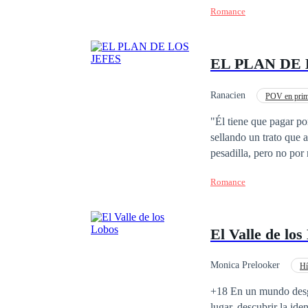
Romance
prisionero?
EL PLAN DE 
Ranacien
POV en prim
Pasión
"Él tiene que pagar por todo lo que nos hizo". Ferit 
sellando un trato que arrastra a s
pesadilla, pero no po
convierte en otra muje
Romance
la conexión que tiene con su peor enemigo. De es
desenmascararla, convo
aliados, arma un plan p
El Valle de los
famoso plan terminará
Monica Prelooker
Hí
+18 En un mundo desga
lugar, descubrir la id