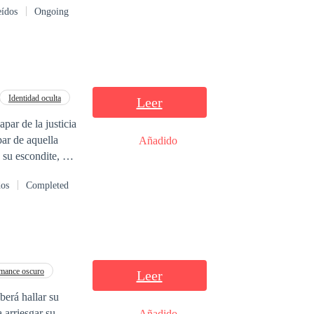
eídos
Ongoing
Identidad oculta
Leer
Añadido
su escondite, se
estiga y descubre
dos
Completed
, uno de esos
e sabe es que ese
mance oscuro
Leer
erá hallar su
 arriesgar su
Añadido