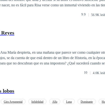
 nacer, no es fácil para Risa verse como un inmortal viviendo en las tie
s lobos. Hasta que una situación inesperada la lleva a cruzar caminos c
9.9
56.9K leí
desafiará las estrictas leyes de su pueblo para iniciarla en los secretos d
 que puedan anunciar su unión. Pero la única forma en la que pueden es
endados, sin verlo en su forma humana hasta el día de su compromiso. ¿
s Reyes
ulos que los separan? ¿O las diferencias entre ellos se impondrán a sus 
na María despierta, en una mañana que parece ser como cualquier otra
jos, se da cuenta de que está dentro de un libro de Historia, en la époc
para que no descubran que es una impostora? ¿Qué sucederá cuando se
sta fascinante historia de almas conectadas,
10
4.0K leí
 tiempo.
s lobos
Giro Argumental
Infidelidad
Alfa
Luna
Dominante
Ho