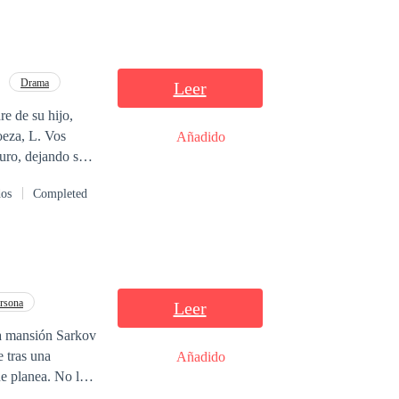
Drama
Leer
re de su hijo,
Añadido
uro, dejando su
dos
Completed
 mismo hombre
tracción, un
ará
rsona
Leer
 tras una
Añadido