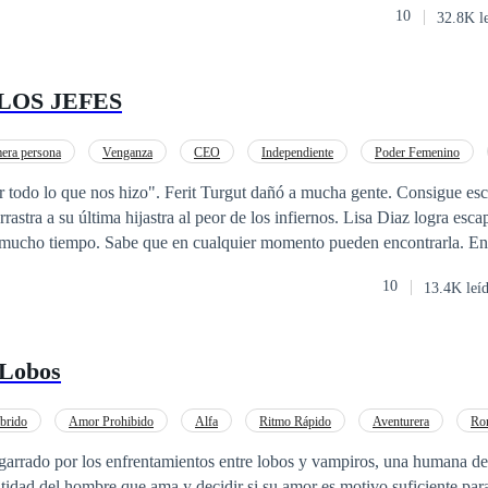
10
32.8K l
LOS JEFES
era persona
Venganza
CEO
Independiente
Poder Femenino
Turgut dañó a mucha gente. Consigue escapar de la justicia
u última hijastra al peor de los infiernos. Lisa Diaz logra escapar de aquella
r mucho tiempo. Sabe que en cualquier momento pueden encontrarla. En 
r, y consigue empleo como asistente de Maximili Bastidas, quien la inv
10
13.4K leí
e modo, el jefe de ella, en vez de despedirla o
ca a sus aliados para decidir qué hacer. Es allí donde George J. Miller
ara lograr sus objetivos: encontrar a Ferit y hacer justicia. Lo que nadi
 Lobos
 envolviendo a todos en algo más peligroso que la propia venganza.
brido
Amor Prohibido
Alfa
Ritmo Rápido
Aventurera
Ro
rrado por los enfrentamientos entre lobos y vampiros, una humana deb
entidad del hombre que ama y decidir si su amor es motivo suficiente para