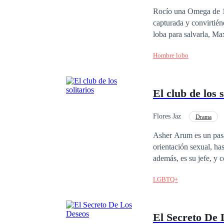
Pasión
Drama
Rocío una Omega de 18 
capturada y convirtién
loba para salvarla, Max
acompañe, Jason su beta, tiene un una lucha interna con Lucas por Sofía, y los gemelos que no están
Hombre lobo
dispuestos a compartir
cambiar las cosas en l
El club de los s
Flores Jaz
Drama
Contemporánea
Asher Arum es un pasan
orientación sexual, h
además, es su jefe, y 
amor rompe cualquier 
LGBTQ+
El Secreto De 