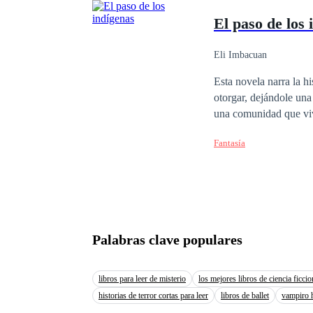
general, después de un
El paso de los 
contacto con su mano r
sueño se le aparece un
pueda llegar hacer est
Eli Imbacuan
querida y respetada po
Esta novela narra la hi
fue aprendiendo a usar
otorgar, dejándole una
donde daba clases, ell
una comunidad que viv
batalla tomo una decisi
tribu tras una masacre violenta. Wari logra sobrevivir y así comienza su t
Fantasía
venganza. Dando paso 
Palabras clave populares
libros para leer de misterio
los mejores libros de ciencia ficcio
historias de terror cortas para leer
libros de ballet
vampiro 