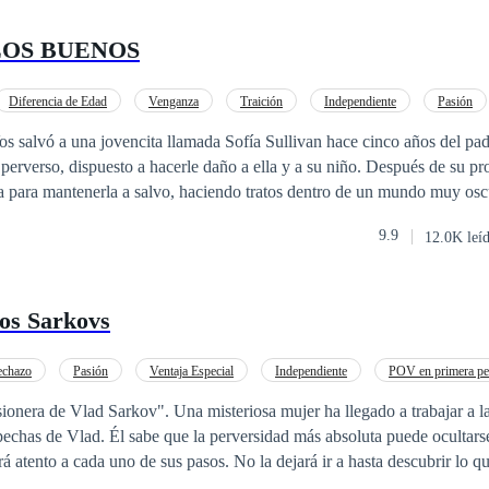
LOS BUENOS
Diferencia de Edad
Venganza
Traición
Independiente
Pasión
ápido
Vos salvó a una jovencita llamada Sofía Sullivan hace cinco años del pad
 dispuesto a hacerle daño a ella y a su niño. Después de su proeza, L. Vos
da para mantenerla a salvo, haciendo tratos dentro de un mundo muy osc
ió con él después de ser salvada, solo tenía entre
9.9
12.0K leí
or tanto. Cuando sus mundos vuelven a encontrarse, la hermosa
ortunidad de dar las gracias ha llegado, pero jamás pensó encontrar al
los Sarkovs
 del choque en el encuentro, la vida guardó bajo sus mangas una gran a
mbos, como la potencia de los oscuros secretos que él siempre escondió. ¿Qué h
¿Cómo hará Leonel para mantenerla alejada y a salvo de toda
echazo
Pasión
Ventaja Especial
Independiente
POV en primera pe
Matrimonio por Contrato
CEO
misteriosa mujer ha llegado a trabajar a la mansión Sarkov
la vida.
pechas de Vlad. Él sabe que la perversidad más absoluta puede ocultarse
e sus pasos. No la dejará ir a hasta descubrir lo que planea. No la
lla, y el hambre del demonio parece no tener límites. Al final ¿Quién será el