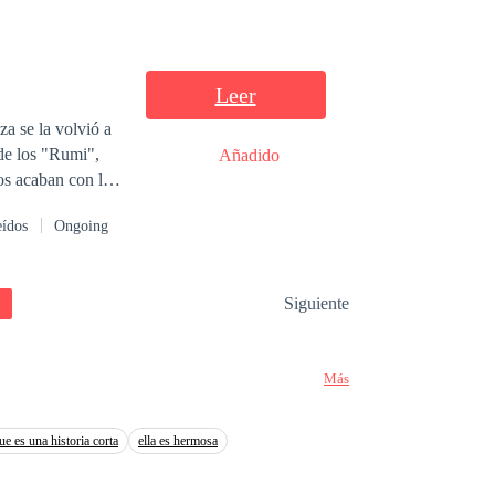
r blanco que al
hogar, en un
edo a lo que
 maestra que es
Leer
ue instantáneo y
za se la volvió a
la secundaria
 de los "Rumi",
Añadido
cuando acabo la
os acaban con la
 necesite.
eídos
Ongoing
Siguiente
Más
ue es una historia corta
ella es hermosa