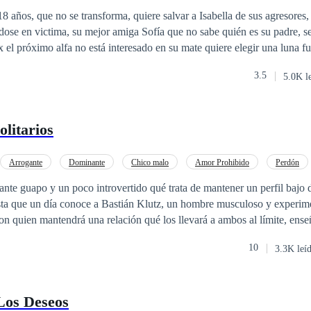
años, que no se transforma, quiere salvar a Isabella de sus agresores, 
dose en victima, su mejor amiga Sofía que no sabe quién es su padre, s
 el próximo alfa no está interesado en su mate quiere elegir una luna fu
3.5
5.0K l
 una mate. secretos que destruirán relaciones y la vida de más de uno, l
a manada, dejando su legado, lo lograrán?
olitarios
Arrogante
Dominante
Chico malo
Amor Prohibido
Perdón
te guapo y un poco introvertido qué trata de mantener un perfil bajo 
asta que un día conoce a Bastián Klutz, un hombre musculoso y experim
con quien mantendrá una relación qué los llevará a ambos al límite, ens
barrera.
10
3.3K leí
Los Deseos