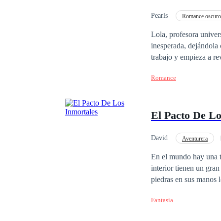
Pearls
Romance oscuro
Ritmo Rápido
PO
Lola, profesora univer
inesperada, dejándola
trabajo y empieza a rev
de tu elección. La may
Romance
imaginación vívida, en
empieza como un inocen
ninguno de los dos est
El Pacto De Lo
momentos inolvidables,
deseo, la atracción y l
románticas y contempo
David
Aventurera
Superpoder
Giro
En el mundo hay una to
interior tienen un gran
piedras en sus manos lo
persona no lo logra, e
Fantasía
persona que la tenga en
fuerza. Dante un tipo