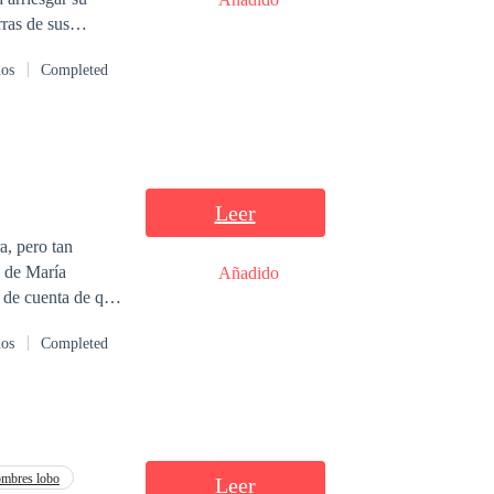
rras de sus
on uno de los
dos
Completed
el amor, en
tar juntos es que
Lograrán superar
sentimientos y
Leer
, pero tan
a de María
Añadido
 de cuenta de que
dos
Completed
mbres lobo
Leer