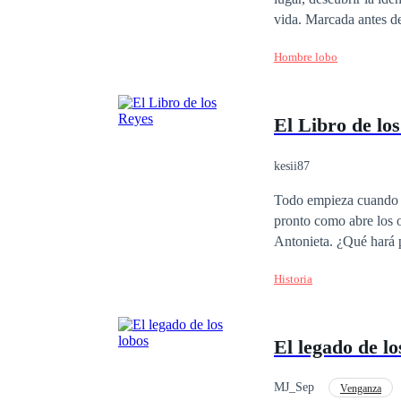
vida. Marcada antes de
enemigos seculares, lo
Hombre lobo
señores del Valle, que 
preparación del día en
Risa tenga los ojos v
El Libro de lo
los incontables obstác
esperanzas?
kesii87
Todo empieza cuando A
pronto como abre los o
Antonieta. ¿Qué hará 
está casada con Luis, rey de Francia? Todo esto y mucho más, en e
Historia
fantasía y viajes en el
El legado de lo
MJ_Sep
Venganza