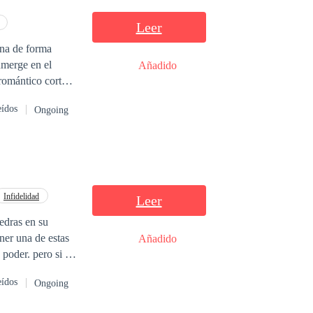
Leer
ina de forma
umerge en el
Añadido
 romántico corto
con una
eídos
Ongoing
ró. Lo que
ciones que
peradas y
s que exploran el
istorias
Infidelidad
Leer
edras en su
ener una de estas
Añadido
poder. pero si la
er, pero la
eídos
Ongoing
u cuerpo a la
como ayudante