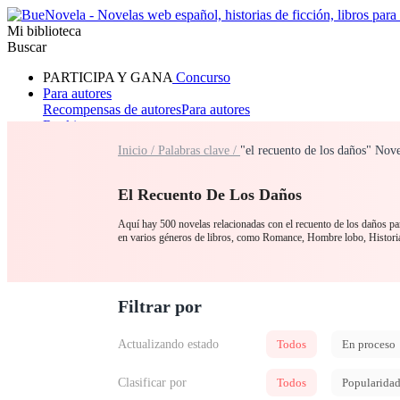
Mi biblioteca
Buscar
PARTICIPA Y GANA
Concurso
Para autores
Recompensas de autores
Para autores
Ranking
Navegar
Inicio /
Palabras clave /
"el recuento de los daños" Nov
Novelas
Cuentos Cortos
Todos
Romance
Hombre lobo
Mafia
Sistema
Fantasía
Urbano
LG
El Recuento De Los Daños
Aquí hay 500 novelas relacionadas con el recuento de los daños para
en varios géneros de libros, como Romance, Hombre lobo, His
Filtrar por
Actualizando estado
Todos
En proceso
Clasificar por
Todos
Popularida