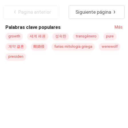
ahora.
Diferencia de Edad
Matrimonio Exprés
Traición
Pagina anterior
Siguiente página
Palabras clave populares
Más
growth
세계 패권
성숙한
transgênero
pure
계약 결혼
離婚後
furias mitologia griega
werewolf
presiden