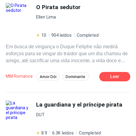
tenerla en sus manos. Lo que ella no sabía era que estos
O Pirata sedutor
Chica mala
Diferencia de Edad
dos hombres son en realidad los jefes de la mafia
POV en primera persona
Ellen Lima
estadounidense. Lo que era solo deseo se estaba
convirtiendo en algo más.
10
904 leídos
Completed
Em busca de vingança o Duque Feliphe não medirá
esforços para se vingar do traidor que um dia chamou de
amigo, até sacrifícar uma vida inocente, a vida doce e
pura Sophia.
MM Romance
Leer
Amor Dói
Dominante
Boa Menina
De Inimigos a Amantes
La guardiana y el príncipe pirata
DUT
8.9
6.3K leídos
Completed