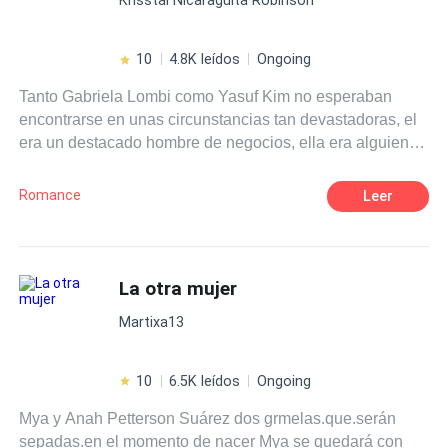
un largo camino de lo que es en inicio como un patito feo,
termina convirtiéndose en un elegante cisne.
10
4.8K leídos
Ongoing
Tanto Gabriela Lombi como Yasuf Kim no esperaban
encontrarse en unas circunstancias tan devastadoras, el
era un destacado hombre de negocios, ella era alguien
común a simple vista. Sin embargo el destino se
encaprichó en reunirlos de la forma más absurda.
Romance
Leer
¿Podrán ellos seguir con sus vidas después de haber
compartido un mismo destino fatal? Por que en
situaciones normales ellos no se hubieran visto. Todo
ocurrió de la manera mas icónica y absurda. Después de
La otra mujer
ese destino en la que ámbos la vida le dieran una
Martixa13
segunda oportunidad, Yasuf Kim piensa si ella es la
persona que esperaba en su vida.
10
6.5K leídos
Ongoing
Mya y Anah Petterson Suárez dos grmelas.que.serán
sepadas.en el momento de nacer Mya se quedará con