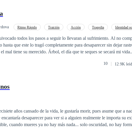
da
rdova
Ritmo Rápido
Traición
Acción
Tragedia
Identidad oc
imer Amor
uivocado todos los pasos a seguir lo llevaran al sufrimiento. Al no comp
o hasta que este lo tragó completamente para desaparecer sin dejar rastr
temprano, quién causa el mal tiene su merecido. Árbol, el día que te seques se secará mi vida.
10
12.9K leí
onos
cisiete años cansado de la vida, le gustaría morir, pues asume que a nad
ible, cuando mueres ya no hay más nada... solo oscuridad, no hay form
los vivos... Lo que, Cronos no sabía es que un ser de mil años convert