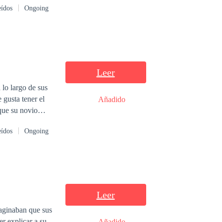
eídos
Ongoing
Leer
 lo largo de sus
 gusta tener el
Añadido
 que su novio
en su vida, sola,
eídos
Ongoing
el chico del bar y
 en que se entera
ntactarlo. Aunque
Leer
maginaban que sus
Añadido