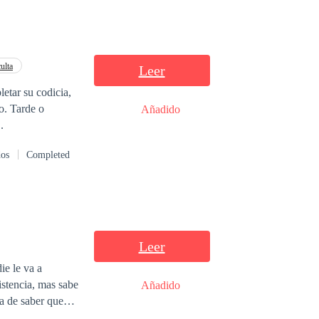
ulta
Leer
letar su codicia,
o. Tarde o
Añadido
..
dos
Completed
Leer
ie le va a
Añadido
a de saber que
iría su sueño en