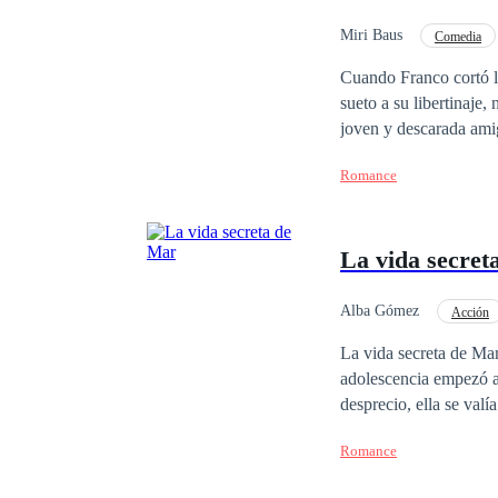
Miri Baus
Comedia
Aventurera
Cuando Franco cortó la
sueto a su libertinaje
joven y descarada amig
embargo el descaro de 
Romance
La vida secret
Alba Gómez
Acción
Amor a Primera Vista
La vida secreta de Mar. Sinopsis: Mar una jóven que desde su infancia fue rechazada por sus padres, d
adolescencia empezó a vivir una vida secreta. Ten
desprecio, ella se valía de cualquie
Anderson, según su fam
Romance
dentro de su familia. El padre queriendo salir de Marimar, le arreglo compromiso con el hijo de uno de sus
socios, fue obligada aceptar una bo