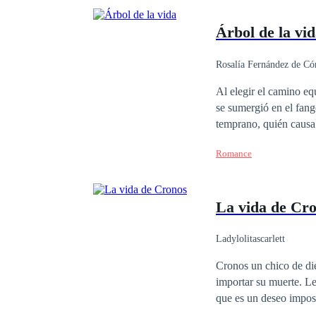
Árbol de la vi
Rosalía Fernández de Có
Independiente
Pr
Al elegir el camino eq
se sumergió en el fang
Romance
La vida de Cr
Ladylolitascarlett
Cronos un chico de die
importar su muerte. Le encantaría desaparecer para ver si a alguien realmente le importa su existencia, mas sabe
que es un deseo impos
sucede en el mundo de 