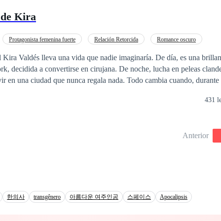
nor, junto con el prometido de Marimar, idearon un accidente, cortaron 
 de Kira
 se trae la hermana mayor con el
escubre una vida llena de secretos,
la CEO más joven y con mucho poder.
Protagonista femenina fuerte
Relación Retorcida
Romance oscuro
l Kira Valdés lleva una vida que nadie imaginaría. De día, es una brillan
, decidida a convertirse en cirujana. De noche, lucha en peleas clande
vir en una ciudad que nunca regala nada. Todo cambia cuando, durante u
zar, un poderoso empresario… y uno de los principales financiadores d
431 l
iarla. En cambio, decide acercarse a ella. Lo que comienza como una c
nvierte en una atracción imposible de ignorar. Pero Adrián guarda secr
que lo persigue. Cuando el nombre de un mafioso internacional comien
Anterior
undo de Adrián es incluso más peligroso que el suyo. Entre hospitales,
es familiares y un amor que desafía la lógica, Kira tendrá que decidir: ¿
a suya?
한의사
transgênero
아름다운 여주인공
스페이스
Apocalipsis