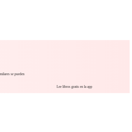
 Romance
Sci-Fi
Guerra
Otros
imilares se pueden
Lee libros gratis en la app