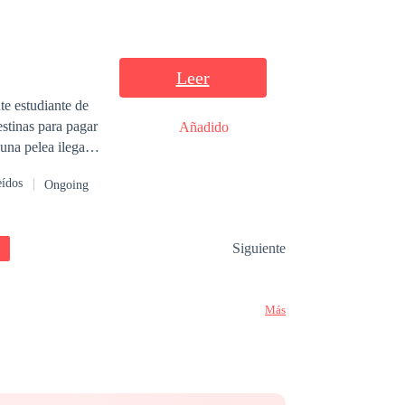
los frenos de la
Leer
te estudiante de
stinas para pagar
Añadido
na pelea ilegal,
e su universidad.
eídos
Ongoing
uriosidad
etos. Enemigos
za a rodearlos,
Siguiente
 peleas
Salvar vidas… o
Más