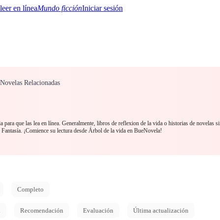
Mundo ficción
Iniciar sesión
" Novelas Relacionadas
BTQ+
YA/TEEN
Paranormal
Misterio/Thriller
Oriental
Juegos
Historia
MM
 para que las lea en línea. Generalmente, libros de reflexion de la vida o historias de novelas s
 Fantasía. ¡Comience su lectura desde Árbol de la vida en BueNovela!
Completo
d
Recomendación
Evaluación
Última actualización