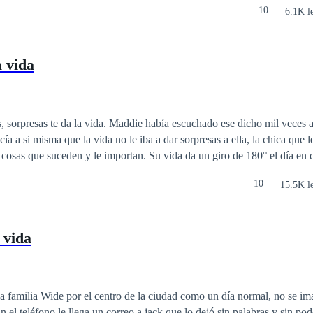
10
6.1K l
aturas de la oscuridad, donde conocerá
s seres amos de la noche. Una historia de pasión, sensualidad, amor,
 secreto de la vida eterna" **Obra registrada
a vida
 parcial o total de la misma será penado por la ley**
s, sorpresas te da la vida. Maddie había escuchado ese dicho mil veces a
ía a si misma que la vida no le iba a dar sorpresas a ella, la chica que le
s cosas que suceden y le importan. Su vida da un giro de 180° el día en
e ir a pasar sus penas a un bar. Queriendo embriagarse por primera vez 
10
15.5K l
idarla.¿Qué puede salir bien de aquello?Dos hermosas sorpresas. Jace, 
ce. Eso es lo único que sabe de él. Su nombre. Eso y que en el momento
 está estudiando en Londres. No tiene como avisarle, no tiene como co
 vida
 tiene en consideración...A la vida le encanta darnos sorpresas.
a familia Wide por el centro de la ciudad como un día normal, no se i