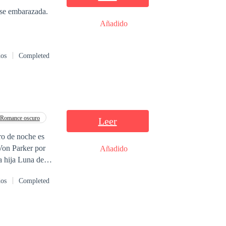
rse embarazada.
Añadido
dos
Completed
Romance oscuro
Leer
ro de noche es
Añadido
a hija Luna de
ar de nuevo con
dos
Completed