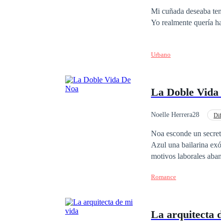
Mi cuñada deseaba ten
Yo realmente quería ha
Urbano
La Doble Vida
Noelle Herrera28
Dif
Contemporánea
Noa esconde un secreto
Azul una bailarina exótica qu
motivos laborales aba
siete años, trás la p
Romance
su hija alejado de todo
La arquitecta 