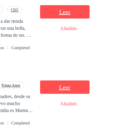
CEO
Leer
a dar rienda
con una bella,
Añadido
 forma de ser. Sin
dos
Completed
Primer Amor
Leer
Añadido
nten por tenerla
dos
Completed