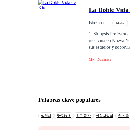
salir de su hermana me
La Doble Vida
camioneta de su hermana menor. ¿Conseguirán salir de Marimar? ¿Que
prometido de la hermana menor? ¿Que oculta Marimar a toda su familia? D
dentro de la vida de 
Isineumann
Mafia
1. Sinopsis Profesiona
medicina en Nueva York
sus estudios y sobrevi
conoce a Adrián Valcá
MM Romance
Adrián debería denunc
peligrosa pronto se co
poderosos. Un pasado 
Kira descubre que el m
clandestinas, traicion
luchar para proteger l
Palabras clave populares
상처녀
身代わり
우주 공간
까칠자상남
年の差