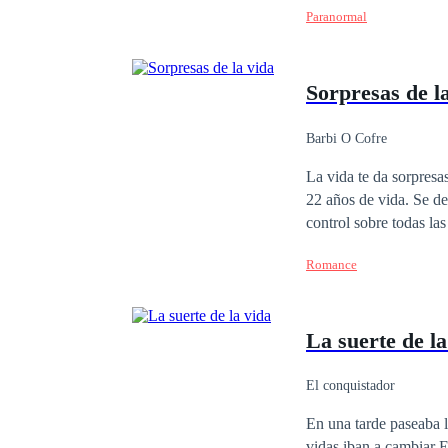
Paranormal
realidad. Dándole una nueva vida. Cronos conocerá el mundo de las cri
la sensualidad y el misticismo de esto
amistad, traiciones, familia y perdón. Primer libro de la saga: "El
Sorpresas de l
cualquier reproducción
Barbi O Cofre
La vida te da sorpresa
22 años de vida. Se dec
control sobre todas la
rompe con ella y decid
Romance
sin nadie que pueda cu
padre de sus hijos. Ja
que va a ser madre, él
La suerte de la
hay algo que Maddie no
El conquistador
En una tarde paseaba l
vidas iban a cambiar En el teléfono le llega un correo a jack que lo dejó sin palabras y sin poder explicar a su