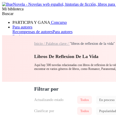
Mi biblioteca
Buscar
PARTICIPA Y GANA
Concurso
Para autores
Recompensas de autores
Para autores
Ranking
Navegar
Inicio /
Palabras clave /
"libros de reflexion de la vida
Novelas
Cuentos Cortos
Todos
Romance
Hombre lobo
Mafia
Sistema
Fantasía
Urbano
LG
Libros De Reflexion De La Vida
Aquí hay 500 novelas relacionadas con libros de reflexion de la vida
encontrar en varios géneros de libros, como Romance, Paranormal,
Filtrar por
Actualizando estado
Todos
En proceso
Clasificar por
Todos
Popularida