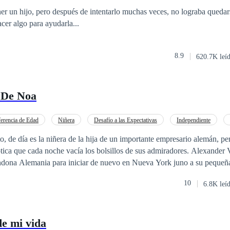
er un hijo, pero después de intentarlo muchas veces, no lograba queda
cer algo para ayudarla...
8.9
620.7K leí
 De Noa
erencia de Edad
Niñera
Desafío a las Expectativas
Independiente
Ritmo Rápido
CEO
, de día es la niñera de la hija de un importante empresario alemán, pe
e cada noche vacía los bolsillos de sus admiradores. Alexander Von Parker por
ndona Alemania para iniciar de nuevo en Nueva York juno a su pequeñ
erdida de Leonora su esposa ve en otro país una nueva manera de comenz
10
6.8K leí
 aquello que le recordara a su fallecida Leonora.
de mi vida