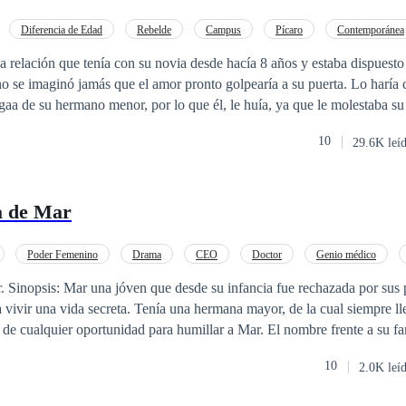
Diferencia de Edad
Rebelde
Campus
Pícaro
Contemporánea
 relación que tenía con su novia desde hacía 8 años y estaba dispuesto 
, no se imaginó jamás que el amor pronto golpearía a su puerta. Lo haría 
aa de su hermano menor, por lo que él, le huía, ya que le molestaba su
la jovencita era sólo para ocultar sus complejos.
10
29.6K leí
a de Mar
Poder Femenino
Drama
CEO
Doctor
Genio médico
Amor Secreto
esde su
ía una hermana mayor, de la cual siempre llevo mucho
r oportunidad para humillar a Mar. El nombre frente a su familia es Marimar
ilia ella es una vergüenza para todos ellos, no había día que no se lme
10
2.0K leí
da por contrato, no le dejo salida. La hermana en medio de sus deseos de