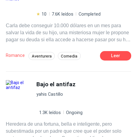
10
7.6K leídos
Completed
Carla debe conseguir 10.000 dólares en un mes para
salvar la vida de su hijo, una misteriosa mujer le propone
pagar su deuda si ella accede a hacerse pasar por su hija
y casarse con su pretendiente. Carla no sabe si aceptar o
no, ya que su posible marido es conocido por ser brutal ,
Romance
Leer
Aventurera
Comedia
violento y una persona insensible. ¿Aceptara casarse
De Odio al Amor
Matrimonio por Contrato
con quien odia con tal de salvar a su hijo? ¿Hasta
cuando podrá mantener oculta su verdadera identidad?
CEO
Híbrido
Identidad oculta
¿Podrá nuestra protagonista seguir ignorando que ese
Bajo el antifaz
Drama
muchacho d
el bajo mundo
aflora sentimientos nuevos en
yahis Castillo
su corazón?
1.3K leídos
Ongoing
Heredera de una fortuna, bella e inteligente, pero
subestimada por un padre que cree que el poder solo