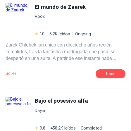
ganado, y se mudó con su amor del pasado a vivir en otro
El mundo de Zaarek
país. Todo había sido su plan maestro. Él fingió su
Roox
enfermedad e intento de suicidio para librarse de mí y
para estar con su antiguo amor. Cuando abrí los ojos de
nuevo, regresé al día en que saltó al río. "¿Tanto deseas
10
5.2K leídos
Ongoing
morir? ¡Pues no te preocupes, esta vez te ayudaré!", juré
Zarek Chlebek, un chico con dieciocho años recién
para mis adentros.
cumplidos, tras la fantástica madrugada que pasó, se
despertó en una suite. A partir de ese instante nada
volvió a ser igual. ¿Se descubrirá el secreto que despertó
después de su cumpleaños?
Sci-Fi
Leer
Bajo el posesivo alfa
Dayrin
9.8
458.2K leídos
Completed