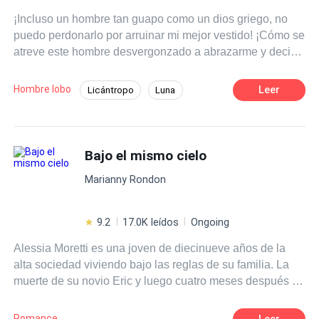
¡Incluso un hombre tan guapo como un dios griego, no
puedo perdonarlo por arruinar mi mejor vestido! ¡Cómo se
atreve este hombre desvergonzado a abrazarme y decir
que es mi dueño! aunque tengo que admitir que disfruto
este contacto físico embriagador... Nunca pensé que me
Hombre lobo
Leer
Licántropo
Luna
pordría secuestrar hasta su lugar, seguro que hacer que
Comedia
Independiente
este hombre pague, pero ¿por qué la gente aquí me
llama luna?
Romance oscuro
Drama
Bajo el mismo cielo
Marianny Rondon
9.2
17.0K leídos
Ongoing
Alessia Moretti es una joven de diecinueve años de la
alta sociedad viviendo bajo las reglas de su familia. La
muerte de su novio Eric y luego cuatro meses después la
muerte de su hermano causó mucho dolor en su vida. Ya
año después dice haberlo superado. Pero, su vida de
Romance
Leer