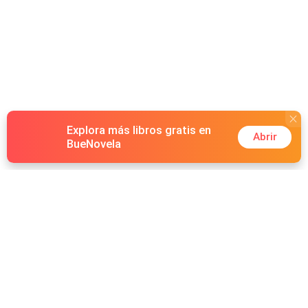
Explora más libros gratis en
Abrir
BueNovela
Hot Genres
Romance
Recursos
Hombre lobo