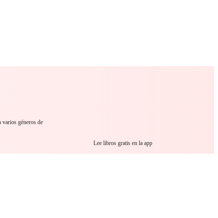
 Romance
Sci-Fi
Guerra
Otros
n varios géneros de
Lee libros gratis en la app