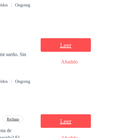
eídos
Ongoing
e y amarse por
Leer
 mi sueño. Sin
Añadido
eídos
Ongoing
Rechazo
Leer
sta de
cida? El
Añadido