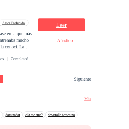
Amor Prohibido
Leer
rase en la que más
Añadido
 la conocí. La
r una carrera
dos
Completed
ento que descubrí
 con que el amor
evoluciono mi
Siguiente
es imposible.
Más
e
dominador
ella me ama?
desarrollo femenino