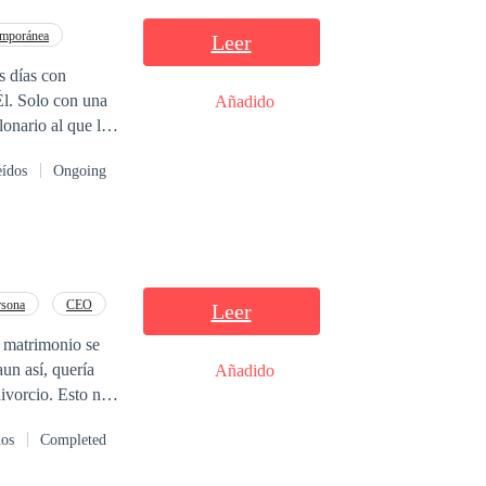
mporánea
Leer
s días con
Añadido
 su camino
eídos
Ongoing
 sus encantos o
rsona
CEO
Leer
u matrimonio se
aun así, quería
Añadido
ivorcio. Esto no
carse a Katty para
dos
Completed
 mundo, sus
su corazón que