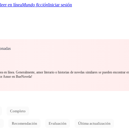
Mundo ficción
Iniciar sesión
ionadas
BTQ+
YA/TEEN
Paranormal
Misterio/Thriller
Oriental
Juegos
Historia
MM
ea en línea. Generalmente, amor literario o historias de novelas similares se pueden encontrar e
por Amor en BueNovela!
Completo
d
Recomendación
Evaluación
Última actualización