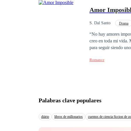
Amor Imposib
S. Dal Santo
Drama
Rechazo
“No hay amores imposib
creo en toda mi vida. Mi vida era muy tranquila antes de ella, estaba dedicado a mi carrera y entrenaba mucho
para seguir siendo uno
ganadora de ese concur
Romance
profesional, resulto 
nuestra diferencia de 
fuera más fuerte que 
vida se llama Sinai Fe
Palabras clave populares
diário
libros de millonarios
cuentos de ciencia ficcion de 