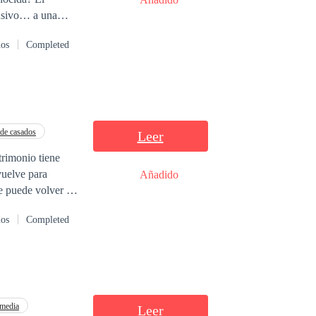
lusivo… a una
dos
Completed
a pocos días
ar con otra para
de casados
Leer
rimonio tiene
Añadido
se puede volver a
dos
Completed
media
Leer