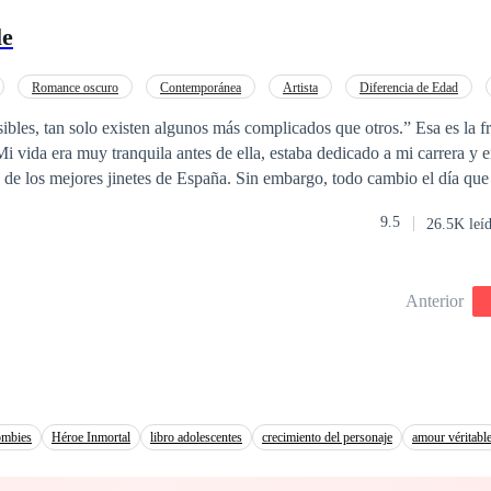
picotea… ¿Será dolor? ¿Empatía? Descúbrelo en esta historia.
le
Romance oscuro
Contemporánea
Artista
Diferencia de Edad
les, tan solo existen algunos más complicados que otros.” Esa es la f
 de los mejores jinetes de España. Sin embargo, todo cambio el día que
so para entrenar conmigo y en caso de ser buena continuar hasta corre
9.5
26.5K leí
ser la persona que revoluciono mi mundo entero. Sin embargo, en el mom
edad, pensé que ella era un amor imposible. Con lo que nunca conté, es
todo, incluso que mi mismo. Mi nombre es Leonel Ritter, la mujer que r
Anterior
raud, y esta es nuestra historia de amor, uno de esos que supuestamente 
zombies
Héroe Inmortal
libro adolescentes
crecimiento del personaje
amour véritabl