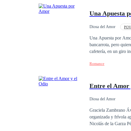
Una Apuesta 
Diosa del Amor
POV 
Primer Amor
Una Apuesta por Amor 
bancarrota, pero quiere
cafetería, en un giro 
tiene que ganarse el a
Romance
noche de pasión ella s
chico de 28 años muy e
saliendo con otro, per
Entre el Amor 
ahora no podrá cobrar 
una linda chica y pasa
ciudad natal. Ella lo ne
Diosa del Amor
herencia de su padre. ¿Podrá el dinero ser más fuerte que el amor? ¿Alguno de los dos saldrá ganando en esta
Graciela Zambrano Ávi
apuesta por amor?
organizada y frívola a
Nicolás de la Garza Pé
la cual quiere comenza