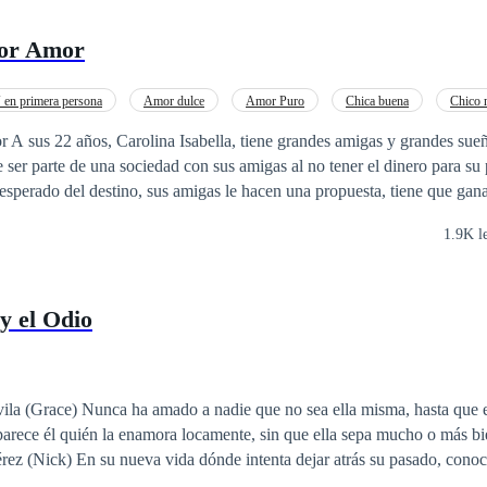
por Amor
en primera persona
Amor dulce
Amor Puro
Chica buena
Chico 
A sus 22 años, Carolina Isabella, tiene grandes amigas y grandes sueñ
 ser parte de una sociedad con sus amigas al no tener el dinero para su 
inesperado del destino, sus amigas le hacen una propuesta, tiene que gan
mor de un multimillonario chico que un día va a visitar la cafetería. De
1.9K l
e interesa por el chico, pero sabe que tiene que ganar esa apuesta. Axel
ntusiasta, que el día que le pide matrimonio a su novia, esta le confies
o que quiere estar con los dos, pero él se enfurece y termina por comple
y el Odio
esa herencia que su padre le ha prometido. Dolido se va a otra ciudad
n la mejor noche de sus vidas, pero la tiene que dejar porque necesita re
cesita para poder tener la parte de su cafetería y él la va a necesitar par
la (Grace) Nunca ha amado a nadie que no sea ella misma, hasta que 
parece él quién la enamora locamente, sin que ella sepa mucho o más bi
rez (Nick) En su nueva vida dónde intenta dejar atrás su pasado, cono
r de nuevo, sin sospechar que por ese amor él podría perder por lo que