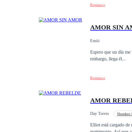
Romance
su libertad. Vivirá con el miedo de
imposible?, ¿Podrá tri
encima de todo?
AMOR SIN 
Emiii
Espero que un día me l
embargo, llega él...
Romance
AMOR REBE
Day Torres
Heredero 
Ritmo Rápido
Dr
Elliot está cargado de
matrimonio. Así que ¿p