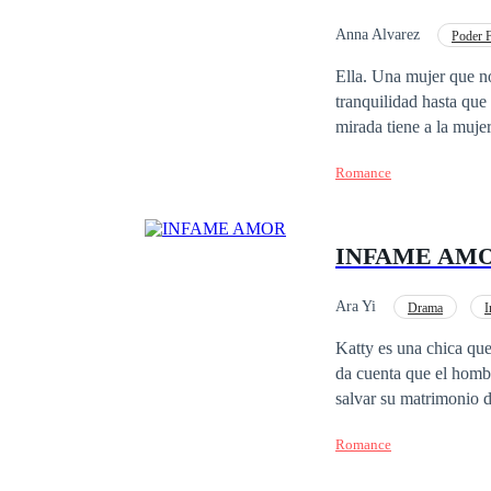
Anna Alvarez
Poder 
Rebelde
Desafío 
Ella. Una mujer que no
tranquilidad hasta que lo 
mirada tiene a la mujer que desee, s
encanta divertirse con
Romance
pensando que caerá al 
bueno así parecía ser. ¿Podrán superar todo el pasado, inseguridades y problemas que los agobian para disfrutar
de un Amor Verdader
INFAME AM
Ara Yi
Drama
I
Venganza
Secreta
Katty es una chica que
da cuenta que el hombr
salvar su matrimonio d
es lo único difícil que
Romance
vengar su pasado y el
planes se completan al