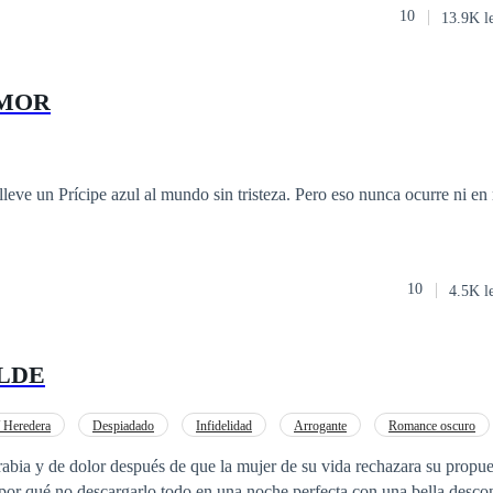
10
13.9K l
 que su oscuro secreto salga a la luz. ¿Podrá el amor ser capaz de lograr lo
unfar el amor por encima del odio?, ¿Podrán dos polos opuestos atraers
AMOR
leve un Prícipe azul al mundo sin tristeza. Pero eso nunca ocurre ni en
10
4.5K l
LDE
/ Heredera
Despiadado
Infidelidad
Arrogante
Romance oscuro
ama
Desafío a las Expectativas
 rabia y de dolor después de que la mujer de su vida rechazara su propue
or qué no descargarlo todo en una noche perfecta con una bella descono