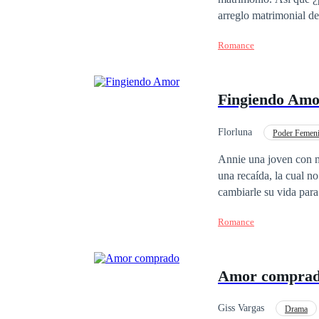
arreglo matrimonial de
botella de bourbon… y a las piernas de 
Romance
siguiente, cuando se 
Elliot había querido c
no arruinar el nombre de su familia. Y esa «otra»… no era una mans
Fingiendo Am
nadie, ni siquiera su padre, había podido c
demonios. La pregunta 
Florluna
Poder Femen
Contemporánea
Annie una joven con m
una recaída, la cual no lograba superar, creía que todo iba bien, hasta que 
cambiarle su vida para
amar luego de vivir en
Romance
Amor compra
Giss Vargas
Drama