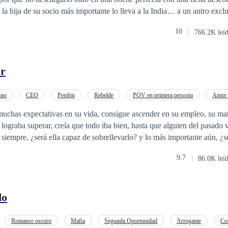
 la hija de su socio más importante lo lleva a la India… a un antro exc
una seductora mujer. La noche fue perfecta. El problema vino al día
10
766.2K leí
dio cuenta de que había deshonrado nada menos que… ¡a la novia! Hací
asarse con la mujer que amaba, y ahora se veía obligado a caminar al alt
a paloma. Era una maldita bomba a la que
or
ontrolar jamás. Él se ha sumido en la oscuridad, y ella está llena de
es: ¿Cuánto tardará en arder ese infierno?
ino
CEO
Perdón
Rebelde
POV en primera persona
Amor 
Arrepentimiento
uchas expectativas en su vida, consigue ascender en su empleo, su mat
alguien del pasado vuelve para
 siempre, ¿será ella capaz de sobrellevarlo? y lo más importante aún, ¿
 el mismísimo infierno?
9.7
86.0K leí
do
Romance oscuro
Mafia
Segunda Oportunidad
Arrogante
Co