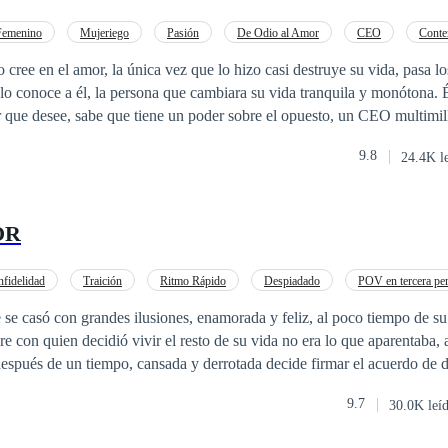
Femenino
Mujeriego
Pasión
De Odio al Amor
CEO
Conte
a las Expectativas
 cree en el amor, la única vez que lo hizo casi destruye su vida, pasa lo
conoce a él, la persona que cambiara su vida tranquila y monótona. Él. Solo con una
abe que tiene un poder sobre el opuesto, un CEO multimillonario al que le
 cualquier falda que se le cruce en el camino, hasta que ella aparece en
9.8
24.4K l
igual que todas, con lo que él no contaba era que ella parecía inmune a
o?
OR
nfidelidad
Traición
Ritmo Rápido
Despiadado
POV en tercera pe
rio/a
 se casó con grandes ilusiones, enamorada y feliz, al poco tiempo de s
e con quien decidió vivir el resto de su vida no era lo que aparentaba, 
espués de un tiempo, cansada y derrotada decide firmar el acuerdo de d
 ella tendrá que vivir. Aníbal, hombre rico y lleno de rencor, decide acer
9.7
30.0K leí
 de su madre, lastimando profundamente a la mujer mas maravillosa del
 verla arrodillada a sus pies suplicando clemencia, pero… ahí algo en 