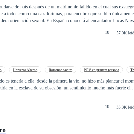
Matrimonio por Contrato
CEO
udarse de país después de un matrimonio fallido en el cual sus exsueg
te a todos como una cazafortunas, para encubrir que su hijo únicamente 
adera orientación sexual. En España conocerá al encantador Lucas Nava
playboy sin remedio, quien de inmediato se interesará por ella, hasta el
10
57.9K leí
sarse con él a cambio de que este le consiga trabajo en la prestigiosa e
er que al aceptarlo, esto pondrá su vida de cabeza al igual que sus senti
s: 1. Ninguno de los dos puede engañar al otro. 2. El matrimonio durar
verdadera identidad de Sophie. 4. Si Sophie se embaraza, el divorcio s
Sophie salir ilesa de este engaño? ¿Qué sucederá cuando se entere de 
no es quien dice ser? ¿Será capaz de perdonarlo? #ConcursoNovelaRománticaAmordeu
o
Universo Alterno
Romance oscuro
POV en primera persona
Tr
Mafia
Chica mala
 desde la primera la vio, no hizo más planear el momento la tendrá en
sus brazos para convertirla en la esclava de su obsesión, un sentimiento mucho más fuerte el .
10
33.3K leí
ro