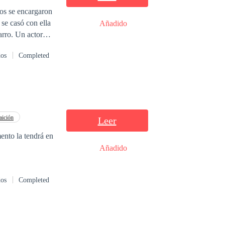
ros se encargaron
se casó con ella
Añadido
rro. Un actor
 punto de
dos
Completed
mpresa BDA
mientos. Las
á año y medio. 3.
erá imposible de
que Lucas Navarro
nmillonario
aición
Leer
Añadido
dos
Completed