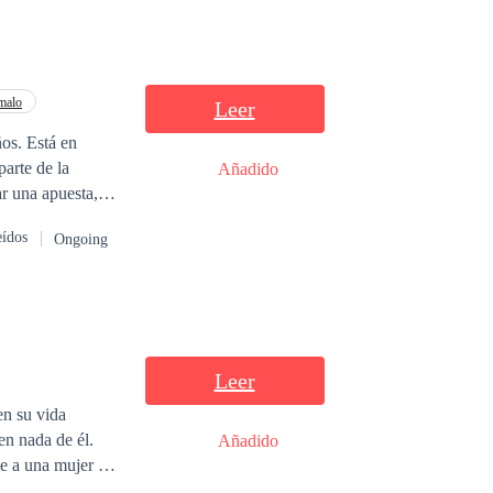
malo
Leer
os. Está en
parte de la
Añadido
ar una apuesta,
spués de una
eídos
Ongoing
 David, es un
a que está
to el noviazgo,
 donde conoce a
gresar a su
a cobrar la
Leer
en su vida
en nada de él.
Añadido
ce a una mujer por
 tanto ha luchado,