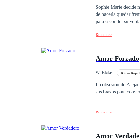
Diferencia de Edad
Sophie Marie decide m
de hacerla quedar fren
para esconder su verd
reconocido por ser un 
Romance
ofrecerle un trato: ca
Entertainment, sin sab
condiciones son fácile
Amor Forzado
Nadie debe conocer la 
llevar a cabo. ¿Podrá 
W. Blake
Ritmo Rápid
Identidad oculta
La obsesión de Alejando es tenerla a ella,
Romance
Amor Verdade