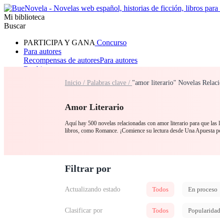
Mi biblioteca
Buscar
PARTICIPA Y GANA
Concurso
Para autores
Recompensas de autores
Para autores
Ranking
Navegar
Inicio /
Palabras clave /
"amor literario" Novelas Relac
Novelas
Cuentos Cortos
Todos
Romance
Hombre lobo
Mafia
Sistema
Fantasía
Urbano
LG
Amor Literario
Aquí hay 500 novelas relacionadas con amor literario para que las l
libros, como Romance. ¡Comience su lectura desde Una Apuesta 
Filtrar por
Actualizando estado
Todos
En proceso
Clasificar por
Todos
Popularida