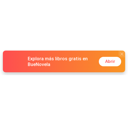
Explora más libros gratis en
Abrir
BueNovela
Hot Genres
Romance
Recursos
Hombre lobo