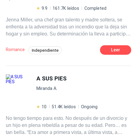
9.9
161.7K leídos
Completed
Jenna Miller, una chef gran talento y madre soltera, se
enfrenta a la adversidad tras un incendio que la deja sin
hogar y sin empleo. Su determinación la lleva a participar
en el prestigioso concurso, donde es coronada como la
ganadora, obligándola a aceptar un contrato para trabajar
Romance
Leer
Independiente
en la mansión de David Whitmore, un reconocido chef y
Segunda Oportunidad
Contemporánea
crítico gastronómico, quien, tras un trágico accidente, vive
paralítico y con pérdida parcial de memoria. David
Secretario/a
CEO
Poder Femenino
Whitmore, casado con Madison, ha cerrado su corazón al
A SUS PIES
Pasión
Embarazo
amor, pero la llegada de Jenna, cuya conexión él no
Miranda A.
recuerda, comienza a despertar emociones que él creía
perdidas. Jenna, por su parte, lucha por mantener en
secreto que David es realmente el padre de su hijo,
10
51.4K leídos
Ongoing
mientras se sumerge en la compleja dinámica de la
No tengo tiempo para esto. No después de un divorcio y
familia Whitmore, donde los secretos acechan en cada
un hijo en plena rebeldía a pesar de su edad. Pero… es
esquina, amenazando con salir a la luz. ¿Será posible
tan bella. “Era amor a primera vista, a última vista, a
que David descubra la verdad sobre su hijo y aun así