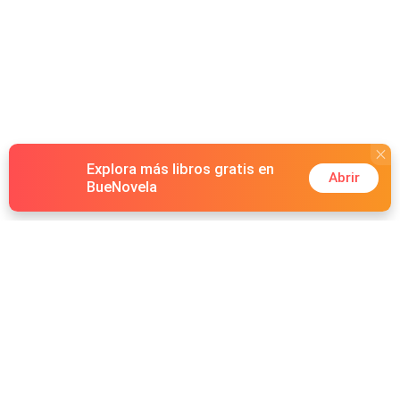
Explora más libros gratis en
Abrir
BueNovela
Hot Genres
Romance
Recursos
Hombre lobo