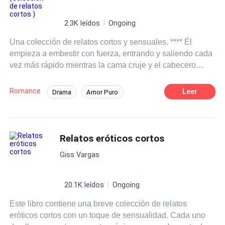
2.3K leídos
Ongoing
Una colección de relatos cortos y sensuales. **** Él
empieza a embestir con fuerza, entrando y saliendo cada
vez más rápido mientras la cama cruje y el cabecero
golpea contra la pared. Sentí cómo mis tetas rebotaban
con cada movimiento. —Joder, qué apretada estás, nena
Romance
Leer
Drama
Amor Puro
—gruñó. —Unghhh… Unghhh… Seguí gimiendo
Amor y odio
Arrogante
CEO
mientras él no paraba. —Kelvin… Kelvin… —Sí, Cindy,
déjame oírte gritar mi nombre. Sentí su polla palpitar
Infidelidad
Diferencia de Edad
dentro de mí mientras yo lo apretaba con fuerza. Los dos
Relatos eróticos cortos
nos corrimos juntos, sin aliento, jadeando desesperados.
Giss Vargas
Justo cuando pensaba que habíamos terminado, él me
levantó las piernas de inmediato, colocándolas a ambos
lados de mi cabeza, y Melvin las sujetó firmemente en
20.1K leídos
Ongoing
esa posición. —No tienes ni idea, Cindy, lo duro que me
Este libro contiene una breve colección de relatos
pongo cuando te veo caminando por la casa solo con
eróticos cortos con un toque de sensualidad. Cada uno
esas putas camisetas de tirantes y minifaldas que apenas