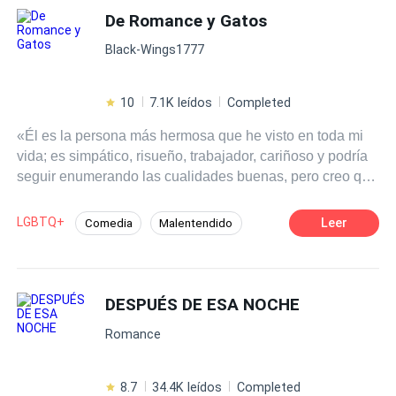
De Romance y Gatos
Triángulo Amoroso
Black-Wings1777
10
7.1K leídos
Completed
«Él es la persona más hermosa que he visto en toda mi
vida; es simpático, risueño, trabajador, cariñoso y podría
seguir enumerando las cualidades buenas, pero creo que
sería muy excesivo porque, por supuesto, no es
perfecto». «Lo quiero porque me quiere y lo amo porque
LGBTQ+
Leer
Comedia
Malentendido
me ama, aunque a veces tengamos nuestras diferencias
POV en tercera persona
Bestia
MxM
y él piense que no lo entiendo». (…) Él quería que lo
aceptaran por cómo era. Y alguien oyó sus deseos.
Contemporánea
CEO
Ahora él quiere contar su historia y de cómo ese alguien
DESPUÉS DE ESA NOCHE
le brindó una nueva vida. Pero no contará solo su
Romance
historia, aprovechará la oportunidad para desenlazar otra.
Misma que se desarrollará dentro de una rutina bastante
peculiar en la cual predominan las aventuras y
8.7
34.4K leídos
Completed