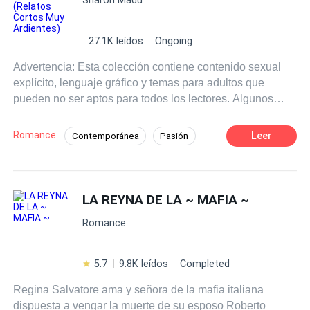
27.1K leídos
Ongoing
Advertencia: Esta colección contiene contenido sexual
explícito, lenguaje gráfico y temas para adultos que
pueden no ser aptos para todos los lectores. Algunos
relatos exploran el BDSM consensuado, juegos de poder,
escenarios tabú y relaciones emocionalmente intensas.
Romance
Leer
Contemporánea
Pasión
Se recomienda discreción al lector. Todos los personajes
18+
Chica mala
CEO
Dominante
son ficticios y adultos que consienten, mayores de 18
años. ``` Prepárate para sumergirte de lleno en una
Gay por ti
Harem
Erótico
tentación tan prohibida que te abrasará la piel. Conoce a
LA REYNA DE LA ~ MAFIA ~
hombres que toman lo que desean con un hambre voraz
Romance
y posesiva, y a mujeres que anhelan cada segundo de
ello, sin miedo a gritar su deseo. En esta colección, cada
caricia robada, cada mirada secreta y cada orden
5.7
9.8K leídos
Completed
susurrada te arrastran a un mundo donde las reglas se
Regina Salvatore ama y señora de la mafia italiana
rompen y el placer es el único soberano. Te espera
dispuesta a vengar la muerte de su esposo Roberto
dominación, entrega y ese tipo de fuego que te deja sin