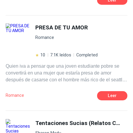
PRESA DE TU AMOR
Romance
10
7.1K leídos
Completed
Quien iva a pensar que una joven estudiante pobre se
convertirá en una mujer que estaría presa de amor
después de casarse con el hombre más rico de el seattle
empresario millonario y que a demás es el líder la mafia
el cual nadie sabe su identidad las circunstancias de la
Romance
Leer
vida la verán envuelta en un secuestro y donde se
reencontrara con su hermana gemela arelia .
Tentaciones Sucias (Relatos Cortos Muy Ardientes)
Sharon Madu