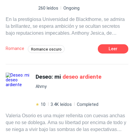
260 leídos
Ongoing
En la prestigiosa Universidad de Blackthorne, se admira
la brillantez, se espera ambición y se ocultan secretos
bajo reputaciones impecables. Anthony Jesica, de
diecinueve años, ha dominado el arte de De lengua
afilada, emocionalmente impredecible y peligrosamente
Romance
Leer
Romance oscuro
observadora, sabe exactamente cómo mantener a la
Actor / Actriz
Infidelidad
gente fascinada por ella sin permitirles acercarse lo
suficiente como para comprenderla realmente. A Anthony,
Las relaciones son una actuación, la vulnerabilidad es
Deseo: mi
deseo ardiente
una debilidad, y la atención incluso la destructiva todavía
Ahmy
se siente como amor. Entonces conoce al señor Mark
Wheeler. Con treinta y nueve años y emocionalmente
reservado, el profesor Wheeler es respetado por su
10
3.4K leídos
Completed
brillantez y temido por su distanciamiento. Ex novelista
Valeria Osorio es una mujer rellenita con cuevas anchas
que carga con las ruinas de un antiguo escándalo, ha
que no se doblega. Ama su libertad por encima de todo y
pasado años construyendo lo entiende hasta que
se niega a vivir bajo las sombras de las expectativas
empieza a destruirlos a ambos. Mientras tanto, Alexander