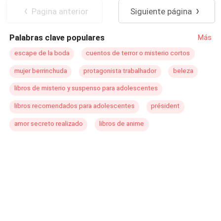
estilo de vida. La única que conoce. No cree en la
identidad de quien albergará durante su recuperación?
Poder Femenino
Romance oscuro
Pagina anterior
Siguiente página
palabra. Ni quisiera descubrirlo. Despiadado, vengativo y
Independiente
peligroso. Una mirada unirá estás vidas tan diferentes.
Palabras clave populares
Más
¿Podrá triunfar el amor?
escape de la boda
cuentos de terror o misterio cortos
mujer berrinchuda
protagonista trabalhador
beleza
libros de misterio y suspenso para adolescentes
libros recomendados para adolescentes
président
amor secreto realizado
libros de anime