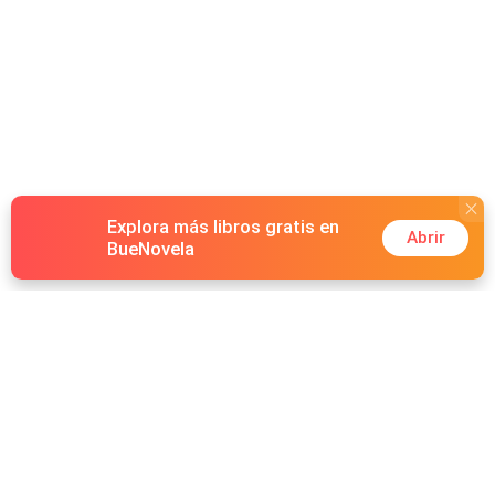
Explora más libros gratis en
Abrir
BueNovela
Hot Genres
Romance
Recursos
Hombre lobo