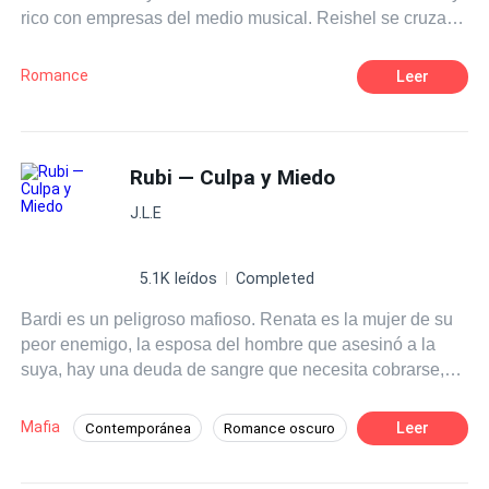
rico con empresas del medio musical. Reishel se cruza
en su vida ella lo salva y de qué manera,...después a él
se le ocurre proponerle algo...¡Que jamás imaginó! El ha
Romance
Leer
corrido el mundo, pero Reishel, Reishel es... ¡el amor de
su vida!...
Rubi — Culpa y Miedo
J.L.E
5.1K leídos
Completed
Bardi es un peligroso mafioso. Renata es la mujer de su
peor enemigo, la esposa del hombre que asesinó a la
suya, hay una deuda de sangre que necesita cobrarse,
pero ni la sed de venganza pudo contra el deseo y el
amor que comenzó a crecer entre ellos por más que lo
Mafia
Leer
Contemporánea
Romance oscuro
evitaron. El pasado los une, el presente los obliga a
Amor Prohibido
Venganza
separarse... Ella carga un pasado lleno de miedos Él