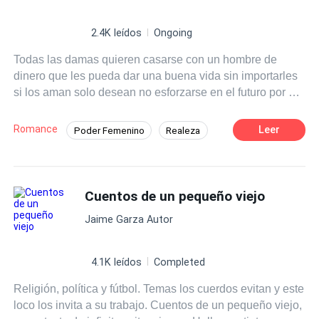
2.4K leídos
Ongoing
Todas las damas quieren casarse con un hombre de
dinero que les pueda dar una buena vida sin importarles
si los aman solo desean no esforzarse en el futuro por el
dinero, no piensan en poder salir adelante por su propios
medios aunque en esta sociedad tan machista es muy
Romance
Leer
Poder Femenino
Realeza
difícil ser una mujer independiente.
Inteligente
Cuentos de un pequeño viejo
Jaime Garza Autor
4.1K leídos
Completed
Religión, política y fútbol. Temas los cuerdos evitan y este
loco los invita a su trabajo. Cuentos de un pequeño viejo,