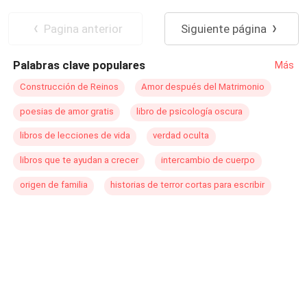
lleva años arrastrando culpa ¿El amor será lo
Segunda Oportunidad
Arrogante
suficientemente fuerte para combatir las sombras y
Pagina anterior
Siguiente página
heridas del alma?"
Palabras clave populares
Más
Construcción de Reinos
Amor después del Matrimonio
poesias de amor gratis
libro de psicología oscura
libros de lecciones de vida
verdad oculta
libros que te ayudan a crecer
intercambio de cuerpo
origen de familia
historias de terror cortas para escribir