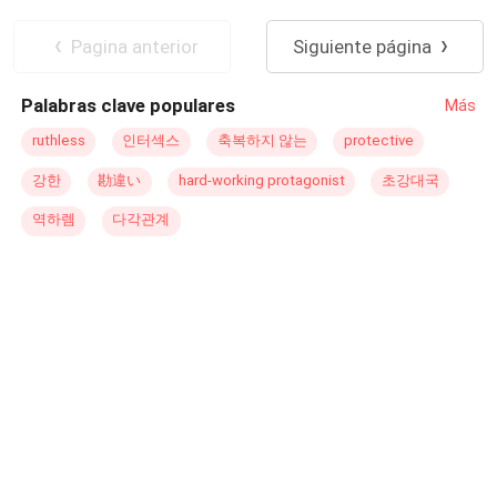
negado al amor por haber sido herido en el pasado y
Venganza
Policía
Abogado
Matías un joven policía con sólidos principios cuyo
Amor Secreto
Pagina anterior
Siguiente página
objetivo principal es limpiar la ciudad de los peores
criminales. Ambos terminan enamorados de la ruda
Palabras clave populares
Más
chica, sin embargo, no saben cómo llegar a ella sin
terminar lastimados. Los sentimientos de Alfa discurrirán
ruthless
인터섹스
축복하지 않는
protective
entre estos dos hombres, en medio de alcanzar su
강한
勘違い
hard-working protagonist
초강대국
venganza, demostrando que nadie puede escapar del
amor ¿Podrá uno de ellos llegar a su corazón?
역하렘
다각관계