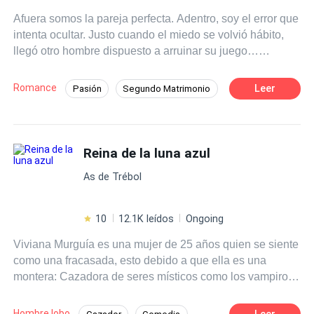
descubriendo lo que es el amor. Las apariencias no
Afuera somos la pareja perfecta. Adentro, soy el error que
siempre nos dicen la verdad, no todo lo que brilla es oro,
intenta ocultar. Justo cuando el miedo se volvió hábito,
no podemos juzgar a las personas sin conocerlas,
llegó otro hombre dispuesto a arruinar su juego…
lecciones de vida que aprenderán. Acompáñame y
empezando por mí.
descubramos como las líneas entre lo bueno y lo malo se
desdibujan en esta intensa historia
Romance
Leer
Pasión
Segundo Matrimonio
Romance oscuro
Inteligente
Policía
Deseo de Control
Divorcio
Reina de la luna azul
Amor Prohibido
Embarazo
As de Trébol
10
12.1K leídos
Ongoing
Viviana Murguía es una mujer de 25 años quien se siente
como una fracasada, esto debido a que ella es una
montera: Cazadora de seres místicos como los vampiros
y hombres lobo. Durante toda su vida fue entrenada para
convertirse en Montero Celestial; el máximo cargo de los
Hombre lobo
Leer