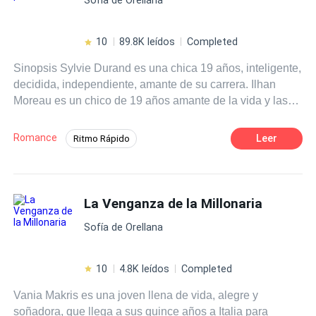
desea, la domina… la ama. Pero también la destruye. En
un mundo donde el amor se paga con sangre, donde la
lealtad es un lujo y la venganza una ley, Camila y Mijail
10
89.8K leídos
Completed
lucharán contra sí mismos… hasta que el destino los
Sinopsis Sylvie Durand es una chica 19 años, inteligente,
arrastre a un final tan oscuro como inevitable. Porque
decidida, independiente, amante de su carrera. Ilhan
cuando el amor nace en el infierno, nadie sale ileso.
Moreau es un chico de 19 años amante de la vida y las
libertades de la juventud. Pero todo se terminará para
ellos cuando los obliguen a casarse para cerrar un trato y
Romance
Leer
Ritmo Rápido
esconder la vida de Ilhan. Será la guerra declarada, hasta
Poder Femenino
Mujeriego
que llegue el divorcio y uno de ellos se dé cuenta que se
enamoró, y el otro se vaya con el corazón roto. ¿Podrán
Independiente
Millonario Instantáneo
volver a unirse luego de terminar con su matrimonio?
La Venganza de la Millonaria
Diferencia de Edad
CEO
Contemporánea
Matrimonio por Contrato
Sofía de Orellana
10
4.8K leídos
Completed
Vania Makris es una joven llena de vida, alegre y
soñadora, que llega a sus quince años a Italia para