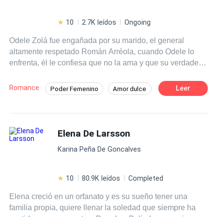
10
2.7K leídos
Ongoing
Odele Zolá fue engañada por su marido, el general
altamente respetado Román Arréola, cuando Odele lo
enfrenta, él le confiesa que no la ama y que su verdadero
amor es la teniente Sabina Lara, en medio de su
discusión, son atacados por miembros de la organización
Romance
Leer
Poder Femenino
Amor dulce
criminal "La Baraja". Impotente, ve cómo Román salva a
CEO
Héroe / Heroína:
Mafia
Sabina en lugar de a ella y es herida de muerte. Sin
poder hacer nada, Román la abandona sabiendo que
De Odio al Amor
Venganza
morirá y a Odele se le rompe el corazón una vez más.
Elena De Larsson
Desafío a las Expectativas
Más tarde, Odele despierta en un basurero en otro país,
Karina Peña De Goncalves
no sabe cómo llegó a ahí, pero está viva y parece que
jamás fue herida. Sin dinero, contactos y sin hablar el
idioma de ese lugar, Odele se hace una promesa: Volverá
10
80.9K leídos
Completed
a su país y se vengará de todo el mal que le hicieron.
Elena creció en un orfanato y es su sueño tener una
familia propia, quiere llenar la soledad que siempre ha