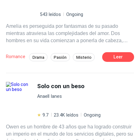
543 leídos
Ongoing
Amelia es perseguida por fantasmas de su pasado
mientras atraviesa las complejidades del amor. Dos
hombres en su vida comienzan a ponerla de cabeza,
llenándose de dudas. La realidad supera a la ficción y
hará que la pasión dentro del set pueda convertirse en
Romance
Leer
Drama
Pasión
Misterio
amor y atracción fuera de él. Pero el amor siempre ha
Actor / Actriz
De Odio al Amor
sido un juego de azar, ¿no?
Solo con un beso
Anaell Ianes
9.7
23.4K leídos
Ongoing
Owen es un hombre de 43 años que ha logrado construir
un imperio en el mundo de los servicios digitales, pero su