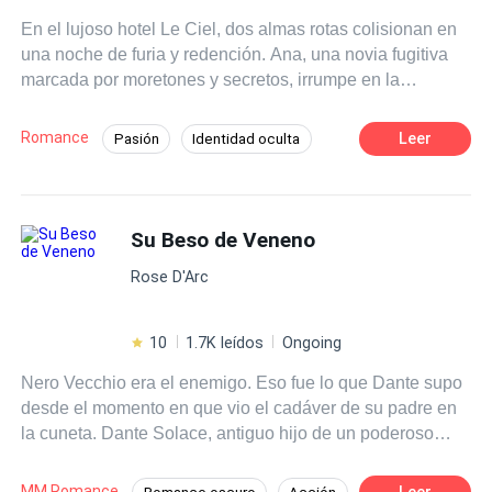
En el lujoso hotel Le Ciel, dos almas rotas colisionan en
una noche de furia y redención. Ana, una novia fugitiva
marcada por moretones y secretos, irrumpe en la
habitación de Alberto, un hombre devastado por la
traición, ahogado en whisky y recuerdos. Mientras los
Romance
Leer
Pasión
Identidad oculta
pasos de sus perseguidores resuenan en los pasillos,
Novia/Futuro Esposo Fugitivo
una chispa de desafío los une: ella, huyendo de un
pasado que amenaza con consumirla; él, buscando una
Matrimonio por Contrato
razón para no rendirse al abismo. Entre promesas rotas y
Su Beso de Veneno
botellas vacías, su encuentro desata una danza frenética
Rose D'Arc
de peligro, pasión y esperanza, donde salvarse
mutuamente podría ser su última oportunidad de
redención.
10
1.7K leídos
Ongoing
Nero Vecchio era el enemigo. Eso fue lo que Dante supo
desde el momento en que vio el cadáver de su padre en
la cuneta. Dante Solace, antiguo hijo de un poderoso
capo de la mafia, se mueve al margen de la vida que una
vez conoció y se convierte en asesino a sueldo. Sin
MM Romance
Leer