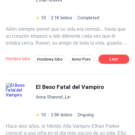
10
2.1K leídos
Completed
Ailén siempre pensó que su vida era normal... hasta que
su corazón empezó a latir diferente cada vez que él
estaba cerca. Raven, su amigo de toda la vida, guarda un
secreto tan oscuro como la luna que lo rige. Él es un
hombre lobo. Ella es su luz, su condena, su salvación.
Hombre lobo
Leer
Hombres lobo
Amor Puro
Ambos han sido marcados por la Luna Roja, unidos por
Drama
Licántropo
Luna
un lazo que no entienden, pero que arde con cada
mirada. En un mundo donde lo prohibido puede destruirlo
Brujo / Mago
Amor Prohibido
todo, el amor entre ellos no es solo peligroso... es
El Beso Fatal del Vampiro
Amor Secreto
Primer Amor
inevitable. Pero cuanto más se acercan, más se desata la
Anna Shannel_Lin
verdad de sus destinos. Y una vez que el deseo despierta
la maldición, ya no hay forma de volver atrás. Amarse
puede ser el inicio del fin.
10
2.5K leídos
Ongoing
Hace diez años, el híbrido Alfa-Vampiro Ethan Parker
conoció a una niña en el día más oscuro de su vida. Ella