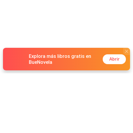
Explora más libros gratis en
Abrir
BueNovela
Hot Genres
Romance
Recursos
Hombre lobo