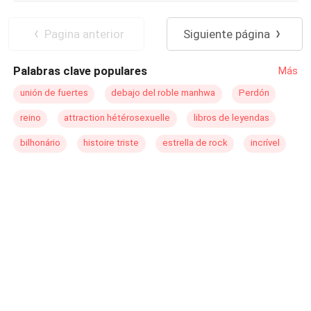
enamora de una mujer opuesta a él?
Deseo de Control
Divorcio
Amor Prohibido
Embarazo
Pagina anterior
Siguiente página
Palabras clave populares
Más
unión de fuertes
debajo del roble manhwa
Perdón
reino
attraction hétérosexuelle
libros de leyendas
bilhonário
histoire triste
estrella de rock
incrível