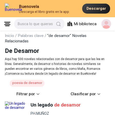
Buenovela
Descargar
Descarga el libro gratis en la app
Mi biblioteca
Busca lo que quieras
Inicio /
Palabras clave /
"de desamor" Novelas
Relacionadas
De Desamor
Aquí hay 500 novelas relacionadas con de desamor para que las lea en
línea. Generalmente, de desamor o historias de novelas similares se
pueden encontrar en varios géneros de libros, como Mafia, Romance.
¡Comience su lectura desde Un legado de desamor en BueNovela!
poesia de desamor
Filtrar por
Clasificar por
Un legado
de desamor
PH.MUÑOZ