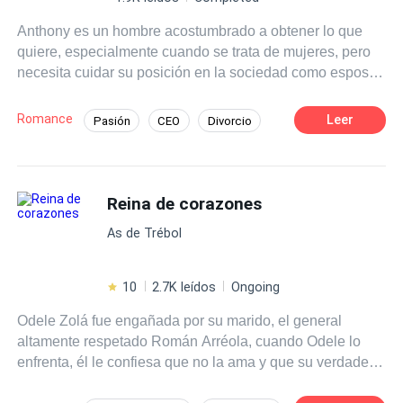
amor más inesperado podría ser el más real.
Anthony es un hombre acostumbrado a obtener lo que
quiere, especialmente cuando se trata de mujeres, pero
necesita cuidar su posición en la sociedad como esposo
y padre. Todo se descontrola cuando una de sus amantes
desata sus ambiciones, provocando el fin de su
Romance
Leer
Pasión
CEO
Divorcio
matrimonio. Cuando su ex esposa intenta rehacer su
vida, Anthony hace de todo para tenerla de regreso, aún
en contra de sus deseos, desatando en ella un deseo de
venganza.
Reina de corazones
As de Trébol
10
2.7K leídos
Ongoing
Odele Zolá fue engañada por su marido, el general
altamente respetado Román Arréola, cuando Odele lo
enfrenta, él le confiesa que no la ama y que su verdadero
amor es la teniente Sabina Lara, en medio de su