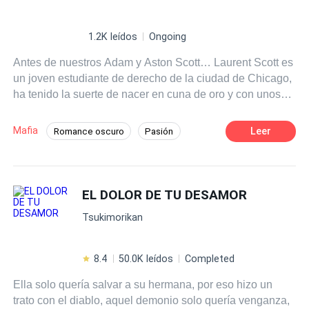
1.2K leídos
Ongoing
Antes de nuestros Adam y Aston Scott… Laurent Scott es
un joven estudiante de derecho de la ciudad de Chicago,
ha tenido la suerte de nacer en cuna de oro y con unos
padres que lo aman, a su manera. Siendo el primogénito
de los Scott. Su abuelo le cederá los derechos en el
Mafia
Leer
Romance oscuro
Pasión
estudio jurídico y todos los bienes de la familia, pero sólo
El Amor Duele
Dominante
debe cumplí con una condición…Esa que han debido
cumplir todos los primogénitos varones de la familia
Heredero / Heredera
Abogado
desde que su tatarabuelo lo dejó estipulado. Darle un
EL DOLOR DE TU DESAMOR
Traición
Matrimonio por Contrato
heredero varón, para seguir el linaje de los Scott.Laurent,
Amor Prohibido
Tsukimorikan
a pesar de todo lo que tiene no lo demuestra frente a los
demás. Es un chico honesto, estudioso y trabajador que
no se amilana con trabajar y estudiar para demostrar que
8.4
50.0K leídos
Completed
puede ser el mejor. Y, así es como conoce a Natalie, una
Ella solo quería salvar a su hermana, por eso hizo un
chica que trabaja en la cafetería que está frente de la
trato con el diablo, aquel demonio solo quería venganza,
universidad. El suyo fue un flechazo instantáneo, de esos