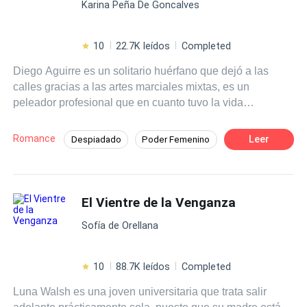
Karina Peña De Goncalves
apuestos Larsson? Primera entrega de la saga chicas de
orfanato.
10
22.7K leídos
Completed
Diego Aguirre es un solitario huérfano que dejó a las
calles gracias a las artes marciales mixtas, es un
peleador profesional que en cuanto tuvo la vida
encaminada, con un buen trabajo y estabilidad como
gerente del gym del hotel Larsson Milán, lo arruinó al
Romance
Leer
Despiadado
Poder Femenino
meterse en problemas con un peligroso mafioso; el
Amor Prohibido
Rebelde
Mafia
enigmático Halcón, pensó que iba a morir al desafiarlo,
pero sobrevive y decide enmendar su vida. Rebeka
Contemporánea
Pasión
Larsson en una joven millonaria, hermosa y valiente que
El Vientre de la Venganza
ha sido desde siempre una tentación para él, sus
Sofía de Orellana
caminos no tendrían que haberse cruzado, no tenían que
ser más que compañeros de trabajo, pero el destino tenía
otros planes y son obligados a permanecer juntos
10
88.7K leídos
Completed
descubriendo lo que es el amor. Las apariencias no
Luna Walsh es una joven universitaria que trata salir
siempre nos dicen la verdad, no todo lo que brilla es oro,