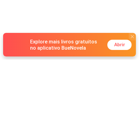
Explore mais livros gratuitos
Abrir
no aplicativo BueNovela
Hot Genres
Romance
Recursos
Lobisomem
Palavras-chave
Redes sociais
Máfia
Pesquisas importantes