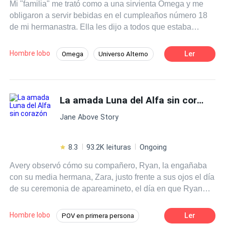
Mi "familia" me trató como a una sirvienta Omega y me
obligaron a servir bebidas en el cumpleaños número 18
de mi hermanastra. Ella les dijo a todos que estaba
embarazada de un "patético", incluso si le rogué que no
se lo dijera a nadie. Justo cuando todos los invitados se
Hombre lobo
Ler
Omega
Universo Alterno
quedaron sin palabra ante la impactante noticia, el
Alfa
Comedia
Primer Amor
príncipe Alfa más famoso se quitó la chaqueta y me
cubrió con ella. “Basta. El bebé es mío”.
Drama
Luna
Realeza
La amada Luna del Alfa sin corazón
Romance oscuro
Jane Above Story
8.3
93.2K leituras
Ongoing
Avery observó cómo su compañero, Ryan, la engañaba
con su media hermana, Zara, justo frente a sus ojos el día
de su ceremonia de apareamineto, el día en que Ryan
debía reclamarla como su compañera elegida. Lo peor es
que Ryan y Zara tenían el derecho de hacerlo, porque
Hombre lobo
Ler
POV en primera persona
acababan de descubrir que eran compañeros destinados.