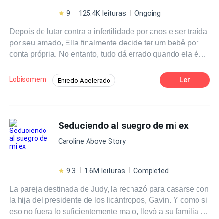
9
125.4K leituras
Ongoing
Depois de lutar contra a infertilidade por anos e ser traída
por seu amado, Ella finalmente decide ter um bebê por
conta própria. No entanto, tudo dá errado quando ela é
inseminada com o esperma do intimidador bilionário
Dominic Sinclair. De repente, sua vida vira de cabeça
Lobisomem
Ler
Enredo Acelerado
para baixo quando a confusão vem à tona -
Aventura
Contemporâneo
Traição
especialmente porque Sinclair não é um bilionário
qualquer, ele também é um lobisomem em campanha
Gravidez
Babá
Vingança
Alfa
para ser o Rei Alfa! Ele não vai deixar que qualquer um
Seduciendo al suegro de mi ex
fique com seu filhote. Será que Ella conseguirá
Caroline Above Story
convencê-lo a deixá-la participar da vida de seu filho? E
por que ele está sempre olhando para ela como se ela
fosse sua próxima refeição? Ele não poderia estar
9.3
1.6M leituras
Completed
interessado em uma humana, poderia?
La pareja destinada de Judy, la rechazó para casarse con
la hija del presidente de los licántropos, Gavin. Y como si
eso no fuera lo suficientemente malo, llevó a su familia a