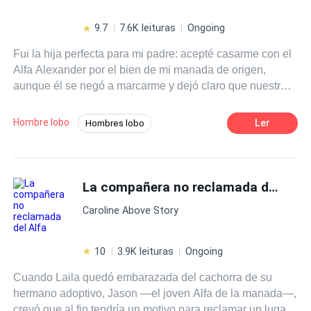
9.7
7.6K leituras
Ongoing
Fui la hija perfecta para mi padre: acepté casarme con el
Alfa Alexander por el bien de mi manada de origen,
aunque él se negó a marcarme y dejó claro que nuestro
matrimonio no era más que un contrato. También intenté
ser la Luna perfecta para mi esposo Alfa, con la
Hombre lobo
Ler
Hombres lobo
esperanza de que algún día lograría ganarme su afecto y
Romance oscuro
Tragedia
que podríamos ser un verdadero marido y mujer. Pero
todo cambió el día en que me dijeron que mi loba había
De Débil a Fuerte
Rebelde
entrado en estado letargo. El médico me advirtió que, si
La compañera no reclamada del Alfa
no marcaba o rechazaba a Alexander dentro de un año,
Caroline Above Story
moriría. Sin embargo, ni mi esposo ni mi padre parecían
preocuparse lo suficiente como para ayudarme.
Desesperada, tomé la decisión de dejar de ser la chica
10
3.9K leituras
Ongoing
dócil que ellos querían que fuera. Pronto todos
Cuando Laila quedó embarazada del cachorra de su
empezaron a llamarme loca, pero eso era exactamente lo
hermano adoptivo, Jason —el joven Alfa de la manada—,
que quería: rechazo y divorcio. Lo que jamás imaginé fue
creyó que al fin tendría un motivo para reclamar un lugar
que el arrogante hombre que una vez fue mi esposo