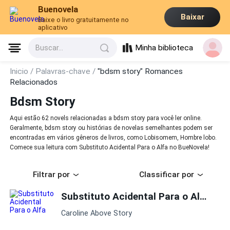
Buenovela
Baixar
Baixe o livro gratuitamente no
aplicativo
Minha biblioteca
Buscar...
Inicio /
Palavras-chave /
"bdsm story" Romances
Relacionados
Bdsm Story
Aqui estão 62 novels relacionadas a bdsm story para você ler online.
Geralmente, bdsm story ou histórias de novelas semelhantes podem ser
encontradas em vários gêneros de livros, como Lobisomem, Hombre lobo.
Comece sua leitura com Substituto Acidental Para o Alfa no BueNovela!
Filtrar por
Classificar por
Substituto Acidental Para o Alfa
Caroline Above Story