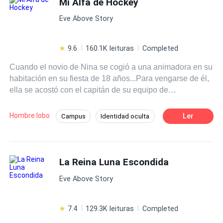
Mi Alfa de Hockey
Traición
Poder Femenino
cachorro, ¿puede Ella convencerlo de que la deje
Diferencia de Edad
Eve Above Story
quedarse en la vida de su hijo? ¡¿Y por qué siempre la
mira como si fuera su próxima comida?! No podía estar
interesado en un humano, ¿o sí?
9.6
160.1K leituras
Completed
Cuando el novio de Nina se cogió a una animadora en su
habitación en su fiesta de 18 años...Para vengarse de él,
ella se acostó con el capitán de su equipo de
hockey.Todo el mundo sabe que el capitán nunca se
acuesta por segunda vez con la misma chica. Pero él
Hombre lobo
Ler
Campus
Identidad oculta
desea tener a Nina todas las noches... y todo el mundo lo
Adolescente
Deportes
Mujeriego
sabe también...
Pasión
Traición
Poder Femenino
La Reina Luna Escondida
POV en primera persona
Eve Above Story
7.4
129.3K leituras
Completed