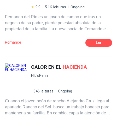
9.9
5.1K leituras
Ongoing
Fernando del Río es un joven de campo que tras un
negocio de su padre, pierde potestad absoluta de la
propiedad de la familia. La nueva socia de Fernando es
Ericka Viccini, una adinerada empresaria con aires de
superioridad. Los negocios los hacen rivales y el amor
Romance
Ler
los atrae. Ericka: "Pues debe comunicarse con su padre
porque al parecer vendió sin avisarle". Fernando: ¡Es
imposible! ¡Recoja sus tacones y largo de aquí ahora!
Ericka: "Es usted muy grosero, gracias".
CALOR EN EL
HACIENDA
Hib'sPenn
346 leituras
Ongoing
Cuando el joven peón de rancho Alejandro Cruz llega al
apartado Rancho del Sol, busca un trabajo honesto para
mantener a su familia. En cambio, capta la atención de