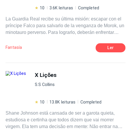
10
3.6K leituras
Completed
La Guardia Real recibe su última misión: escapar con el
príncipe Falco para salvarlo de la venganza de Morok, un
minotauro perverso. Para lograrlo, deberán enfrentar
asesinos, bestias gigantes, magia negra y traiciones. En
una era oscura, llena de monstruos, brujos, y donde los
Fantasía
Ler
gigantes hacen temblar la tierra, los valientes guerreros
trataran de abrirse paso para cumplir su misión, mientras
hechiceras y magos aparecerán en su camino. Pronto, se
origina una profecía sobre el príncipe que salvará a los
X Lições
hombres, dando lugar a una cacería sangrienta a todo
S.S Collins
aquel que la pronuncie.
10
13.8K leituras
Completed
Shane Johnson está cansada de ser a garota quieta,
estudiosa e certinha que todos dizem que vai morrer
virgem. Ela tem uma decisão em mente: Não entrar na