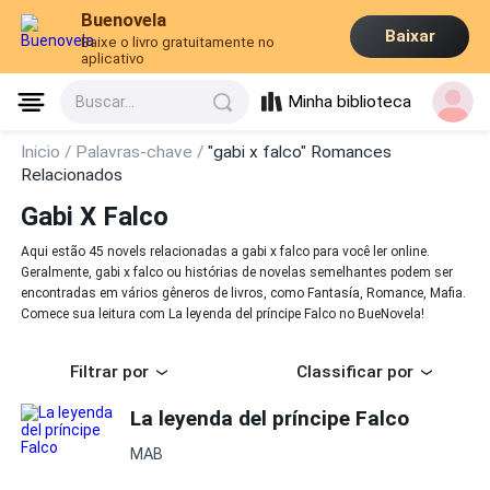
Buenovela
Baixar
Baixe o livro gratuitamente no
aplicativo
Minha biblioteca
Buscar...
Inicio /
Palavras-chave /
"gabi x falco" Romances
Relacionados
Gabi X Falco
Aqui estão 45 novels relacionadas a gabi x falco para você ler online.
Geralmente, gabi x falco ou histórias de novelas semelhantes podem ser
encontradas em vários gêneros de livros, como Fantasía, Romance, Mafia.
Comece sua leitura com La leyenda del príncipe Falco no BueNovela!
Filtrar por
Classificar por
La leyenda del príncipe Falco
MAB