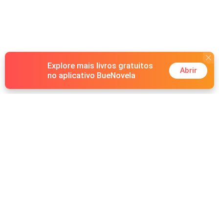
que cometeu. Será Elena capaz de perdoar o homem que
a expulsou? E será Hunter capaz de provar que, por trás
da sua obsessão, existe um amor digno de uma segunda
chance?
Explore mais livros gratuitos
Abrir
no aplicativo BueNovela
Hot Genres
Romance
Recursos
Lobisomem
Palavras-chave
Redes sociais
Máfia
Pesquisas importantes