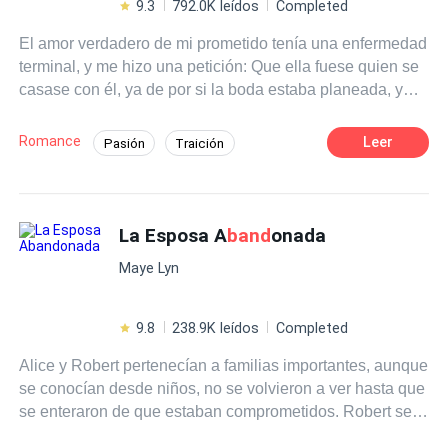
9.3
792.0K leídos
Completed
El amor verdadero de mi prometido tenía una enfermedad
terminal, y me hizo una petición: Que ella fuese quien se
casase con él, ya de por si la boda estaba planeada, y
que yo fuese en cambio la oficiante en su ceremonia. La
vi usar el vestido de novia que confeccioné con mis
Romance
Leer
Pasión
Traición
propias manos, lucir las joyas que elegí con tanto
Infidelidad
Venganza
Independiente
cuidado, y caminar del brazo de mi prometido hacia el
altar que debería haber sido mío. Por compasión a su
CEO
Drama
condición terminal, me aguanté todo esto. Pero fue
La Esposa A
band
onada
demasiado lejos cuando intentó quitarme el brazalete de
Maye Lyn
jade blanco que heredé de mi madre fallecida. ¡Eso era el
colmo y la gota que reboso el vaso de mi paciencia! En la
subasta, mi ex prometido, protegiéndola, siguió
9.8
238.9K leídos
Completed
aumentando las ofertas hasta llegar a 20 millones de
Alice y Robert pertenecían a familias importantes, aunque
dólares. Mi familia me había dejado sin recursos, así que
se conocían desde niños, no se volvieron a ver hasta que
solo pude ver con dolor cómo esta reliquia familiar caía
se enteraron de que estaban comprometidos. Robert se
en manos de esa pareja traicionera... De repente, una voz
negó a casarse con ella, ya que ni la amaba ni la
elegante y serena resonó: —30 millones. Todos quedaron