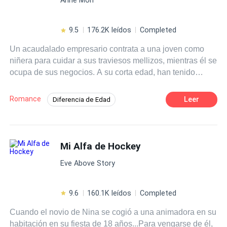
lidiar con sus diferencias y aceptar lo que no pueden
cambiar. Peligros, secretos, drama y obstáculos de
terceros que pondrán a prueba su amor y su unión. ¿Qué
9.5
176.2K leídos
Completed
tan difícil será su camino? ¿Podrá Bella aceptar que lo
Un acaudalado empresario contrata a una joven como
que creía era una fantasía es una realidad?
niñera para cuidar a sus traviesos mellizos, mientras él se
ocupa de sus negocios. A su corta edad, han tenido
varias cuidadoras, pero Andrea decide quedarse y asumir
el rol sin importarle que detalle tengan los pequeños, ya
Romance
Leer
Diferencia de Edad
que necesita el trabajo con desesperación. Sin embargo,
POV en primera persona
debe enfrentarse al desafío de no enamorarse de su
atractivo jefe, quien desde el primer momento en que lo
Millonario Instantáneo
Independiente
vio, sintió una fuerte conexión. ¿Podrá Andrea
Mi Alfa de Hockey
Poder Femenino
Niñera
mantenerse en ese trabajo? ¿Podrá no enamorarse de su
Contemporánea
CEO
Campus
Eve Above Story
jefe, el cuál le lleva más de diez años de diferencia de
edad?
9.6
160.1K leídos
Completed
Cuando el novio de Nina se cogió a una animadora en su
habitación en su fiesta de 18 años...Para vengarse de él,