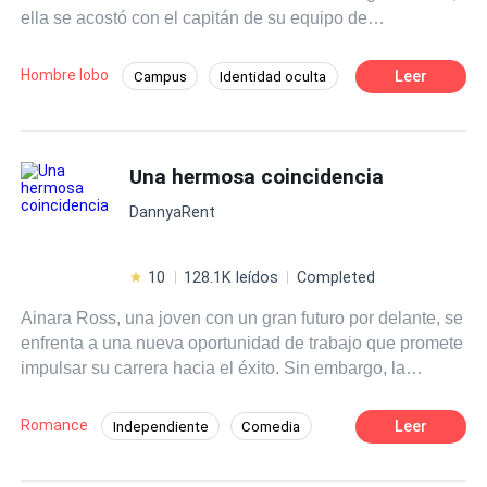
ella se acostó con el capitán de su equipo de
hockey.Todo el mundo sabe que el capitán nunca se
acuesta por segunda vez con la misma chica. Pero él
Hombre lobo
Leer
Campus
Identidad oculta
desea tener a Nina todas las noches... y todo el mundo lo
Adolescente
Deportes
Mujeriego
sabe también...
Pasión
Traición
Poder Femenino
Una hermosa coincidencia
POV en primera persona
DannyaRent
10
128.1K leídos
Completed
Ainara Ross, una joven con un gran futuro por delante, se
enfrenta a una nueva oportunidad de trabajo que promete
impulsar su carrera hacia el éxito. Sin embargo, la
inesperada muerte de su mejor amiga cambia por
completo sus planes y la sumerge en un mar de
Romance
Leer
Independiente
Comedia
incertidumbre. A pesar de la adversidad, Ainara decide
Rebelde
Contemporánea
arriesgarse y seguir adelante para cumplir la promesa