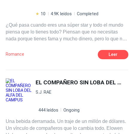
10
4.9K leídos
Completed
¿Qué pasa cuando eres una súper star y todo el mundo
piensa que lo tienes todo? Piensan que no necesitas
nada porque tienes fama y mucho dinero, pero lo que no
saben es el dolor oculto que llevas en el fondo de tu
corazón. L-J Thomson es una súper star de Veinte años
Romance
Leer
que quiere cosas más simples que solo estar rodeada de
gente falsa y que fingen amarla por su fama, harta de
todo esto emprende un nuevo viaje a un lugar que ella
nunca pensó que necesitaría ir "la universidad" aquí
EL COMPAÑERO SIN LOBA DEL ALFA DEL CAMPUS
encontrará amigos de verdad y el amor verdadero, como
S.J. RAE
también enemigos que quieren verla destruida y fuera de
su camino. Todo esto irá bien, siempre y cuando guarde
su secreto. Nadie en la universidad puede saber su
444 leídos
Ongoing
verdadera identidad.
Una bebida derramada. Un traje de un millón de dólares.
Un vínculo de compañeros que lo cambia todo. Elowen