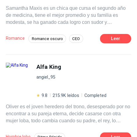
Samantha Maxis es un chica que cursa el segundo año
de medicina, tiene el mejor promedio y su familia es
modesta, se ha ganado cada logro con sudor y
perseverancia y nunca toma riesgos, vive en la segura
monotonía hasta que por azares del destino conoce al
Romance
Leer
Romance oscuro
CEO
hombre que pondrá su mundo de cabeza, un mafioso que
Contemporánea
Independiente
le enseñará que para el amor no hay edad y que a veces
vale la pena romper las reglas y dejarse llevar.
Comedia
Rebelde
Alfa King
Diferencia de Edad
Campus
angiel_95
9.8
215.9K leídos
Completed
Oliver es el joven heredero del trono, desesperado por no
encontrar a su pareja eterna, decide casarse con otra
mujer loba, todo cambia cuando su padre, el rey, lo
manda junto a su escuadrón real(un grupo de sus
mejores amigos), a una misión lejos del reino. Gracias
Hombre lobo
Leer