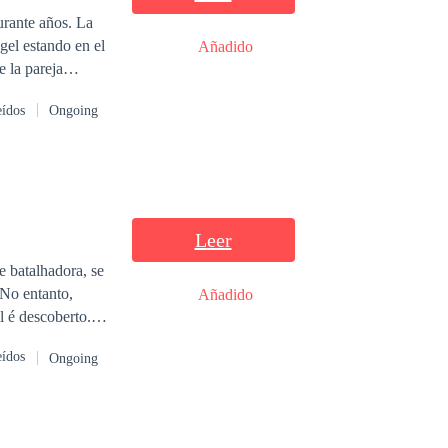
urante años. La
gel estando en el
Añadido
e la pareja
 la oscuridad
eídos
Ongoing
a hacer para
morarla a como dé
arla, ¿podrá
omento que el
e su vida?
Leer
 batalhadora, se
Añadido
l é descoberto.
ão lembrando
eídos
Ongoing
sa. Porém,
gelo e