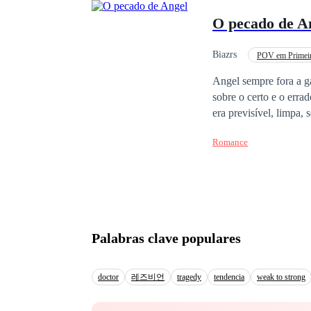
cierne sobre ellos. Justo cuando parecen estar cediendo a la pasión, una tormenta se desata, entorpeciendo sus
O pecado de A
caminos y deseos. Las mentira
deseo, y el amor se co
medio de la oscuridad,
Biazrs
POV em Primeir
apasionante historia d
Amor à Primeira Vista
Angel sempre fora a g
prohibida.
sobre o certo e o errad
era previsível, limpa, sem riscos. Até aquele
com cores que pareciam viv
Romance
o que sentiu. O coraçã
despreocupado com que
atenção. Talvez fosse isso que fazia as pessoas o olharem com desdém. Talvez fosse isso que fez Angel não
conseguir parar de olhar. A partir dali, algo dentro dela mudou — e ela sabia. Ethan seria
bagunçaria a calma de sua vida. E ela, sem perceber, se tornaria parte dele.
ciúmes, brigas e segre
Palabras clave populares
gosto de liberdade. Mas... até onde ela estaria disposta a ir por alguém que a fazia esquecer quem sempre foi?
Valeria mesmo a pena
doctor
레즈비언
tragedy
tendencia
weak to strong