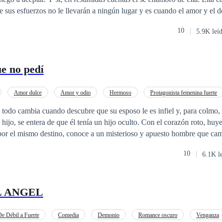
ue sus esfuerzos no le llevarán a ningún lugar y es cuando el amor y el
10
5.9K leí
ue no pedí
Amor dulce
Amor y odio
Hermoso
Protagonista femenina fuerte
Dramático
Aventura de Una Noche
Giro Argumental
z, todo cambia cuando descubre que su esposo le es infiel y, para colmo,
hijo, se entera de que él tenía un hijo oculto. Con el corazón roto, huye
or el mismo destino, conoce a un misterioso y apuesto hombre que cam
che bastará para que el futuro de ambos cambie para siempre y para que
10
6.1K l
er una mujer empoderada que lucha por lo que quiere. Aunque, para log
 destino y de paso dejarse proteger por quien menos lo espera.
L ANGEL
e Débil a Fuerte
Comedia
Demonio
Romance oscuro
Venganza