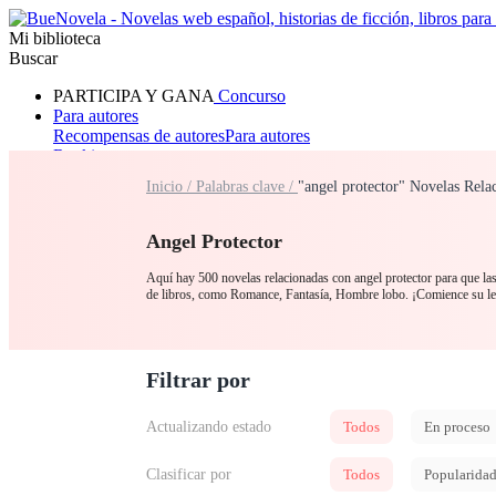
Mi biblioteca
Buscar
PARTICIPA Y GANA
Concurso
Para autores
Recompensas de autores
Para autores
Ranking
Navegar
Inicio /
Palabras clave /
"angel protector" Novelas Rela
Novelas
Cuentos Cortos
Todos
Romance
Hombre lobo
Mafia
Sistema
Fantasía
Urbano
LG
Angel Protector
Aquí hay 500 novelas relacionadas con angel protector para que las 
de libros, como Romance, Fantasía, Hombre lobo. ¡Comience su le
Filtrar por
Actualizando estado
Todos
En proceso
Clasificar por
Todos
Popularida