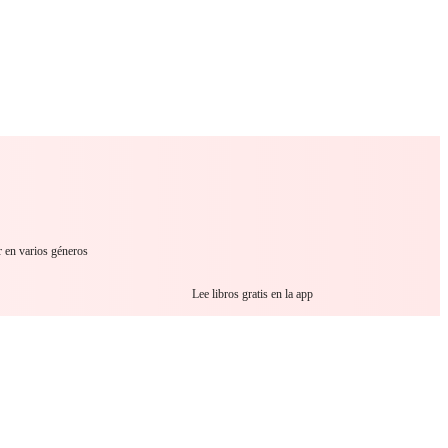
 Romance
Sci-Fi
Guerra
Otros
r en varios géneros
Lee libros gratis en la app