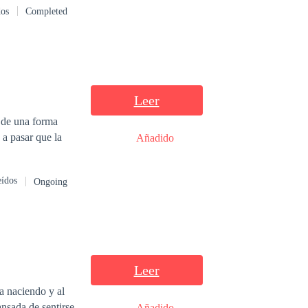
dos
Completed
, dejándole sin
e lobo se puede
lobo y le besa en
Leer
 de una forma
 a pasar que la
Añadido
eídos
Ongoing
Leer
a naciendo y al
ansada de sentirse
Añadido