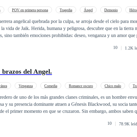
ado por ideais de vingança e morte. Quanto a Roman, aos poucos, pequenas
úvidas levam a cogitar que Angelina
a
POV en primera persona
Tragedia
Ángel
Demonio
Héroe
 E ao deparar-se com uma série de fatos que mais alimentam a suposta 
za
Amor Prohibido
rrera angelical quebrada por la culpa, se arroja desde el cielo para mor
la pode ser a peça chave para descobrir que sua vida atual pode ser u
la vida de Jaik. Herida, humana y peligrosa, descubre que en la tierra n
contém violência, cenas de sexo explícito, abuso de poder, morte e
s, sino también emociones prohibidas: deseo, venganza y un amor que 
a do gênero romance sombrio, ficção e não
expressa a opinião do autor. OBRA REGISTRADA PROIBIDO PLÁGIO
10
1.2K l
zo despertar… o el infierno que quiere poseerla. Un ángel caído. Un humano
an ardiente como mortal.
 brazos del Angel.
ránea
Venganza
Comedia
Romance oscuro
Chico malo
Tr
or Prohibido
edero de uno de los más grandes clanes criminales, es un hombre envue
sa y su presencia dominante atraen a Génesis Blackwood, su socia tant
omento en que se cruzaron. Sin embargo, ambos saben que una relación
 su perdición. El mundo criminal no perdona la debilidad, y el amor es u
10
78.9K leí
 hay marcha atrás. A pesar de sus esfuerzos por resistirse, la atracción
y es ineludible. La tensión sexual es palpable, pero también lo es la 