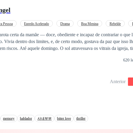
ngel
s amenazan con destruir todo lo que han construido. La traición se mezcla con el
nvierte en la joya más preciada. ¿Podrán Génesis y Anthony encontrar 
 o sus corazones serán las víctimas finales de esta peligrosa partida? De
a Pessoa
Enredo Acelerado
Drama
Boa Menina
Rebelde
onde la venganza, la traición y la pasión se entrelazan como hilos de pla
Amor Proibido
arota certa da mamãe — doce, obediente e incapaz de contrariar o que 
o. Vivia dentro dos limites, e, de certo modo, gostava da paz que isso lh
 domingo. O sol atravessava os vitrais da igreja, tingindo o chão
as, quando seus olhos encontraram os dele. Ethan Romano. Ela não soube explicar
620 l
o acelerou, as mãos suaram, e um calor estranho subiu-lhe pela espinha.
 ele se encostava no banco — um tanto desajeitado, um tanto insole
Anterior
 o caos que
 Entre uma mãe rígida e religiosa,
dos, Angel descobriria que o perigo podia ser viciante. Que quebrar regr
?
memory
hablador
사내부부
bitter love
thriller