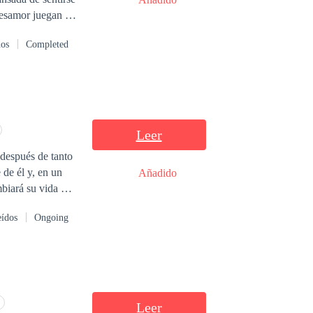
 desamor juegan un
dos
Completed
Leer
 después de tanto
 de él y, en un
Añadido
biará su vida por
 Sofía se de
eídos
Ongoing
rarlo, deberá
Leer