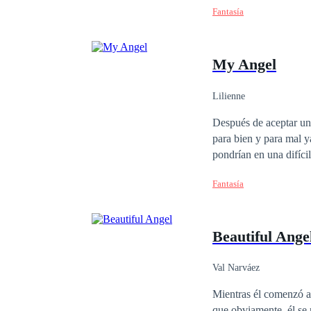
Fantasía
hombre intento tocarle
vida, Casandra se qued
ver el brillo, moviendo
My Angel
su trompa, y caso seguido el lobo reacciona ante su beso y saca su lengua para su rostro, para demostrarle que
le gusto, y Casandra queda sorp
enamorado de una chi
Lilienne
Después de aceptar un
para bien y para mal y
Fantasía
Beautiful Ange
Val Narváez
Mientras él comenzó a 
que obviamente, él se 