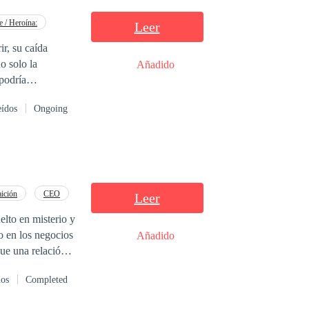
 / Heroína:
Leer
ideia que
ir, su caída
ma mentira.
o solo la
Añadido
 drogas. Não
podría
eídos
Ongoing
aición
CEO
Leer
lto en misterio y
o en los negocios
Añadido
na debilidad
dos
Completed
amenaza que se