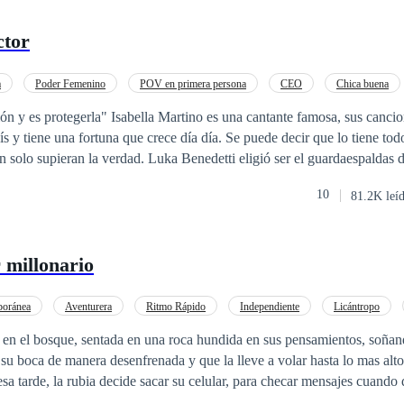
ctor
a
Poder Femenino
POV en primera persona
CEO
Chica buena
no es una cantante famosa, sus canciones encabezan
ka Benedetti eligió ser el guardaespaldas de Isabella por sus
La quiere para él y está dispuesto a demostrárselo, aunque no será nada 
10
81.2K leí
ran cuando alguien comience a acosarla.
 millonario
oránea
Aventurera
Ritmo Rápido
Independiente
Licántropo
De Débil a Fuerte
Embarazo
 en el bosque, sentada en una roca hundida en sus pensamientos, soñan
 su boca de manera desenfrenada y que la lleve a volar hasta lo mas alto
sa tarde, la rubia decide sacar su celular, para checar mensajes cuando
arece, y esa persona no era buena, al contrario quería hacerle daño, p