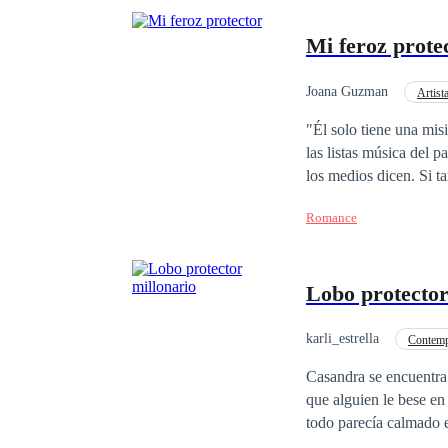
Mi feroz prote
Joana Guzman
Artist
"Él solo tiene una misión y es protegerla" Isabella Marti
las listas música del país y tiene una fortuna que crece día día. Se puede decir que lo tiene todo o eso es lo que
los medios dicen. Si tan solo supieran la verdad. Lu
propias motivaciones. 
Romance
Las cosas se complica
Lobo protector
karli_estrella
Contemp
De Odio al Amor
Casandra se encuentra
que alguien le bese en
todo parecía calmado e
persona con un arma ap