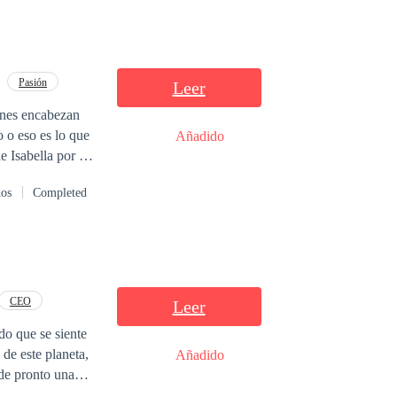
Pasión
Leer
Añadido
fácil de hacerlo.
dos
Completed
CEO
Leer
do que se siente
 de este planeta,
Añadido
 de pronto una
ero cuando el