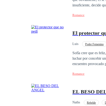
insuficiente, decide q
papel importante
Romance
El protector q
Luis
Poder Femenino
Multimillonario
Sofía cree que es feli
luchar por concebir un 
encuentro provocado p
completo. Solo una no
Romance
cuenta de que puede s
afrontar el peso de su
EL BESO DE
Naths
Rebelde
D