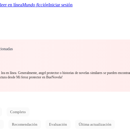
Mundo ficción
Iniciar sesión
cionadas
BTQ+
YA/TEEN
Paranormal
Misterio/Thriller
Oriental
Juegos
Historia
MM
lea en línea. Generalmente, angel protector o historias de novelas similares se pueden encontra
ctura desde Mi feroz protector en BueNovela!
Completo
d
Recomendación
Evaluación
Última actualización