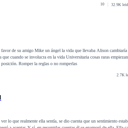
10
32.9K leí
, un lobo peludo brinco directamente a esa persona mordiendo su cuello
a inmóvil, y el lobo se puso sumiso ante ella, aullándole, en los ojos d
 su cabeza de lado a lado, Casandra le sonríe, y de la nada se acerca al 
rendida, muchas cosas saldrán a la luz. ¿Qué hace un millonario lobo
ca como Casandra?
 favor de su amigo Mike un ángel la vida que llevaba Alison cambiaría
a que cuando se involucra en la vida Universitaria cosas raras empiezan
pondrían en una difícil posición. Romper la reglas o no romperlas
2.7K l
l
ver lo que realmente ella sentía, se dio cuenta que un sentimiento estab
negó a aceptar. Y sí, en resumidas cuentas él se enamoró de ella. Ella c