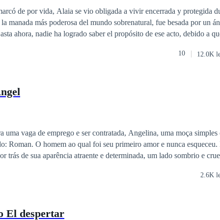
ferencia de Edad
Vampiro
arcó de por vida, Alaia se vio obligada a vivir encerrada y protegida d
e la manada más poderosa del mundo sobrenatural, fue besada por un án
asta ahora, nadie ha logrado saber el propósito de ese acto, debido a qu
el ser más perverso que existe...: El emperador de los demonios. Zain es
10
12.0K l
e borrará la marca que dejó el ángel en su pareja sin importar lo que deb
 elabora un plan macabro jugando con la mente de la cachorra para ena
es el hombre a quien más aborrece. Cuando Alaia descubra que el ser al que
ngel
 realidad es al que más ama gracias a las tretas que utilizó para enamor
ue ha jugado con sus sentimientos para vengarse de su padre? En el m
rendirá Zain dejándole el camino libre o luchará por recuperar al amor d
a uma vaga de emprego e ser contratada, Angelina, uma moça simples e
mor e nunca esqueceu. No entanto,
r trás de sua aparência atraente e determinada, um lado sombrio e crue
parece ser o homem apaixonado e carinhoso que um dia ela amou. N
2.6K l
as em seu
tate em alguns momentos que a natureza atual de Roman sempre fora perigo
 El despertar
 descobre um homem marcado pela dor escondendo-se numa fachada de 