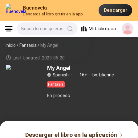
Buenovela
Descargar
Descarga el libro gratis en la app
Mi biblioteca
Busca lo que quieras
Inicio /
Fantasía
/
My Angel
Last Updated: 2023-06-20
My Angel
Spanish
·
16+
·
by: Lilienne
Fantasía
En proceso
Descargar el libro en la aplicación