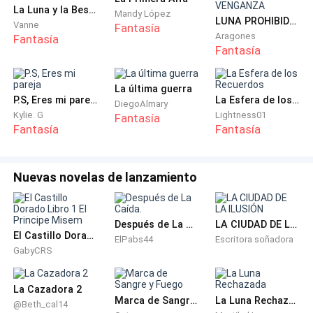
La Luna y la Bestia ©
Mandy López
LUNA PROHIBIDA QUIERE VENGANZA
Vanne
Fantasía
Aragones
Fantasía
Fantasía
La última guerra
P.S, Eres mi pareja
La Esfera de los Recuerdos
DiegoAlmary
Kylie. G
Lightness01
Fantasía
Fantasía
Fantasía
Nuevas novelas de lanzamiento
Después de La Caída.
LA CIUDAD DE LA ILUSIÓN
El Castillo Dorado Libro 1 El Principe Misem
ElPabs44
Escritora soñadora
GabyCRS
La Cazadora 2
Marca de Sangre y Fuego
La Luna Rechazada
@Beth_cal14