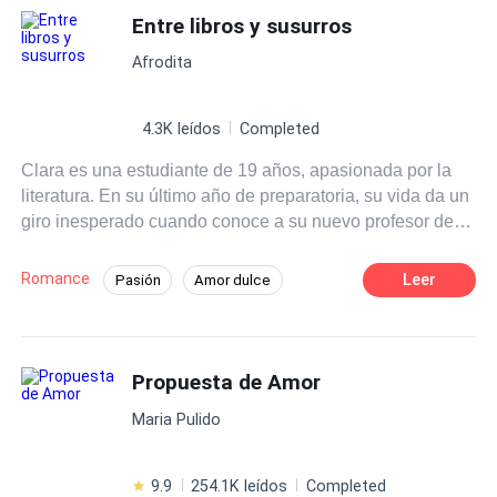
Entre libros y susurros
Aventura de Una Noche
Afrodita
4.3K leídos
Completed
Clara es una estudiante de 19 años, apasionada por la
literatura. En su último año de preparatoria, su vida da un
giro inesperado cuando conoce a su nuevo profesor de
literatura, el Sr. Martínez, un hombre carismático y
talentoso que despierta en ella una admiración profunda.
Romance
Leer
Pasión
Amor dulce
A medida que las clases avanzan Clara se siente cada
Chica buena
Profesor
vez más atraída por su forma de enseñar y su manera de
ver el mundo.
Diferencia de Edad
Campus
Propuesta de Amor
Primer Amor
Maria Pulido
9.9
254.1K leídos
Completed