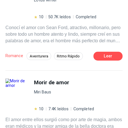
10
50.7K leídos
Completed
Conocí el amor con Sean Ford, atractivo, millonario, pero
sobre todo un hombre atento y lindo, siempre creí en sus
palabras de amor, era el hombre más perfecto del mundo
para mí hasta que después de tres años de matrimonio lo
encontré con su asistente en la cama. Fue decepcionante
Romance
Leer
Aventurera
Ritmo Rápido
y la primera de muchas veces que me lastimará aunque
Divorcio
Arrepentimiento
Comedia
dicen que el karma existe, cuando llegó con una noticia
soprendente no se lo hubiera deseado. Margareth Ford...
Diferencia de Edad
Independiente
perdón la costumbre, Margareth O'Neill
Morir de amor
CEO
Miri Baus
10
7.4K leídos
Completed
El amor entre ellos surgió como por arte de magia, ambos
eran médicos y la mejor amiga de la bella doctora era