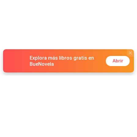
Explora más libros gratis en
Abrir
BueNovela
Hot Genres
Romance
Recursos
Hombre lobo