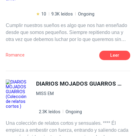
10
9.3K leídos
Ongoing
Cumplir nuestros sueños es algo que nos han enseñado
desde que somos pequeños. Siempre repitiendo una y
otra vez que debemos luchar por lo que queremos sin
importar lo que cueste. Eso era justo lo que Isla Harper
tenía en mente cuando se subió a un avión para ir al otro
Romance
Leer
extremo del país, para perseguir eso que tanto anhelaba.
Lo que no se imaginó jamás era que, junto con los logros
de su naciente carrera como escritora vendrían muchas
cosas más, nuevas amistades, nuevos gustos, pero sobre
DIARIOS MOJADOS GUARROS (Colección de relatos cortos )
todo, algo sobre lo que solamente había escrito y leído: el
MISS EM
amor. ¿Es posible que los sueños se cumplan? Pero,
sobre todo, ¿puede ir el amor de la mano de nuestros
deseos?
2.3K leídos
Ongoing
Una colección de relatos cortos y sensuales. **** Él
empieza a embestir con fuerza, entrando y saliendo cada