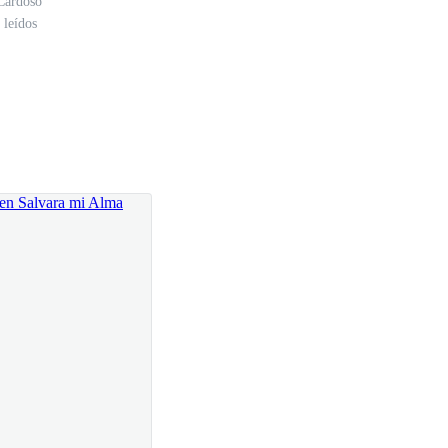
Cardoso
 leídos
e! E incluso uno estúpido la verdad...
ón del director no me hizo sentir nada bueno. Ni