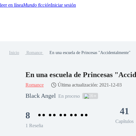
Mundo ficción
Iniciar sesión
Inicio
Romance
En una escuela de Princesas "Accidentalmente"
BTQ+
YA/TEEN
Paranormal
Misterio/Thriller
Oriental
Juegos
Historia
MM
En una escuela de Princesas "Acci
Romance
Última actualización: 2021-12-03
Black Angel
16
En proceso
41
8
Capítulos
1 Reseña