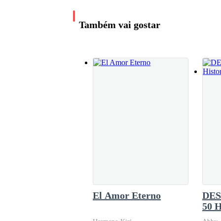
—No es que tenga miedo—
Também vai gostar
Al menos no será la única castigada de aquí.
—Afortunadamente logramos apagar el incendio 
—Pero fue un accidente...
No continué hablando porque las tres personas 
Y al parecer lo hice causando el fin de mi vida.
El Amor Eterno
DES
50 H