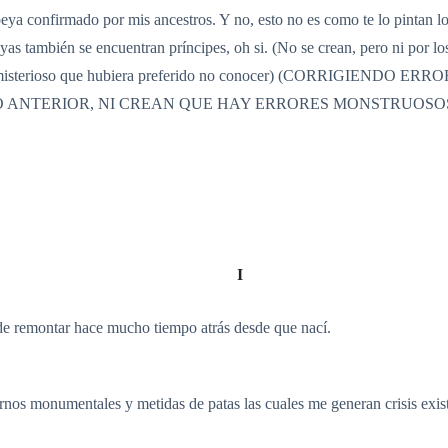
beya confirmado por mis ancestros. Y no, esto no es como te lo pintan l
yas también se encuentran príncipes, oh si. (No se crean, pero ni por lo
emente misterioso que hubiera preferido no conocer) (CORRIGIE
O ANTERIOR, NI CREAN QUE HAY ERRORES MONSTRUOSOS
I
de remontar hace mucho tiempo atrás desde que nací.
rnos monumentales y metidas de patas las cuales me generan crisis ex