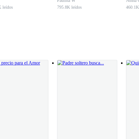
Paulina W
Ninha 
 leídos
795.8K leídos
460.1K
e quiso decir. Corre antes que firmes otra sentencia de muerte.
 con la inquietud de saber qué carajos están hablando. ¡Fue un accident
pateaba una bolita de papel en el piso. Sus miradas frías y la satisfacci
ni cuando estaba caminando hacia el estacionamiento.
 gélido que te ponía la piel de gallina.