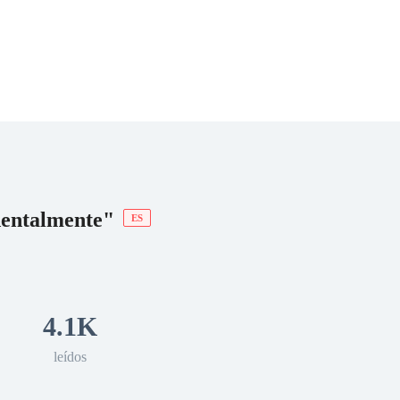
 Romance
Sci-Fi
Guerra
Otros
dentalmente"
ES
4.1K
leídos