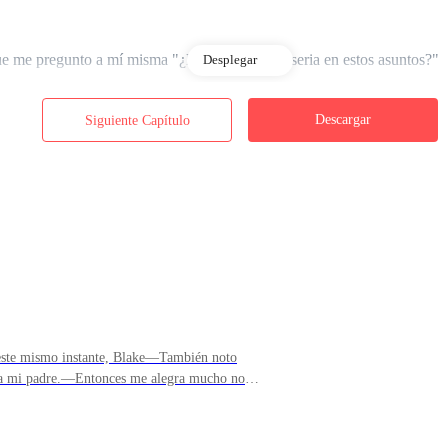
 me pregunto a mí misma "¿No puedo ni ser seria en estos asuntos?"
Desplegar
Descargar
Siguiente Capítulo
e cinco segundos ya quiero reírme de lo nerviosa que estoy, carajo.
 punto de incendiar mi escuela y matar a un compañero tuyo? — la furia
dedo y le tocó una mejilla, estalla— ¡Y todo para robar un examen!
 este mismo instante, Blake—También noto
era mi padre.—Entonces me alegra mucho no
o así.
 algo en mi rostro pueda ablandar un poco su
 Dios.—Pero si eres su hija.Y ¡Pum! Me deja
 radioactiva.—¡AAUCH!Me quejo al sentir todo