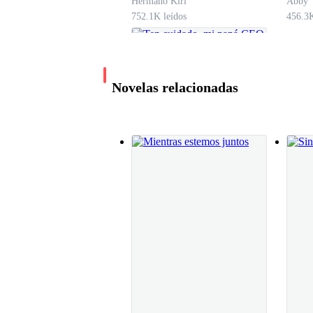
Hermano Kiri
Abby
—Espéranos afuera, Raquel.
752.1K leídos
456.3K
Mi madre me señaló la puerta y entendí lo que m
Novelas relacionadas
Así que aquí estoy, sentada desde hace una hora
Mis padres salen de la oficina al tiempo que yo 
mucho menos cuando fui a recoger mi mochila, 
Ten cuidado, mi papá
Los tres estábamos en el auto, en un silencio tan
CEO
Vino que calienta las flores
1.9M leídos
— ¿Entonces...? — ¿Vamos por un helado?