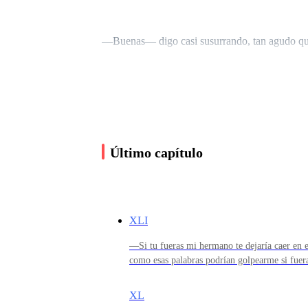
—Buenas— digo casi susurrando, tan agudo que
—Cierra la puerta y toma asiento.
Hago lo que dice y lo miró fijamente, después d
Último capítulo
— ¿Puedes explicarme el hecho de que estabas a
transparente y frágil que de seguro si alzo mi 
XLI
—Si tu fueras mi hermano te dejaría caer en
como esas palabras podrían golpearme si fu
—En primer lugar, los hechos no fueron del tod
serlo—sonrió lo más angelical posible, quizás
corazoncito y convencerlo que soy un pan de
XL
terminar mi caída soltándome como si fuera