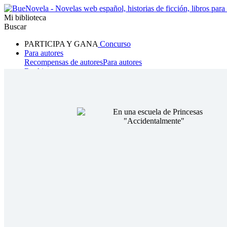
Mi biblioteca
Buscar
PARTICIPA Y GANA
Concurso
Para autores
Recompensas de autores
Para autores
Ranking
Navegar
Novelas
Cuentos Cortos
Todos
Romance
Hombre lobo
Mafia
Sistema
Fantasía
Urbano
LG