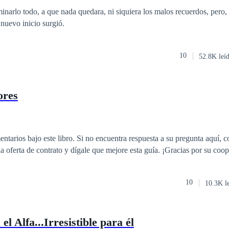
n
inarlo todo, a que nada quedara, ni siquiera los malos recuerdos, pero, 
 nuevo inicio surgió.
10
52.8K leí
ores
entarios bajo este libro. Si no encuentra respuesta a su pregunta aquí,
la oferta de contrato y dígale que mejore esta guía. ¡Gracias por su coo
10
10.3K l
el Alfa...Irresistible para él