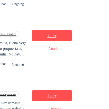
eídos
Ongoing
 que solamente
ero / Heredera
Leer
Su propuesta es
Añadido
milia. No hay
eídos
Ongoing
una tensión real y
secretos
rdad: están
monio basado en
ontemporánea
Leer
 vez llamaste
mo para trabajar
Añadido