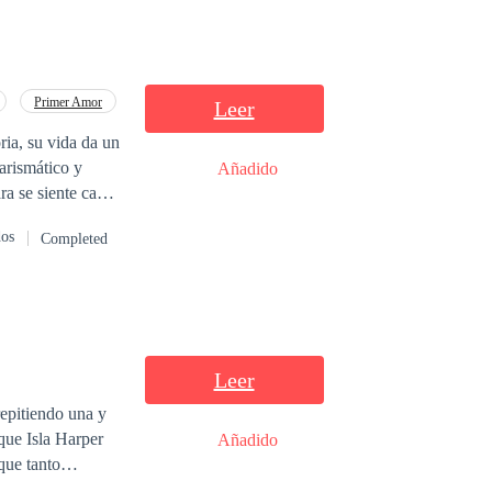
Primer Amor
Leer
ria, su vida da un
arismático y
Añadido
ra se siente cada
dos
Completed
Leer
epitiendo una y
Añadido
que tanto
o escritora