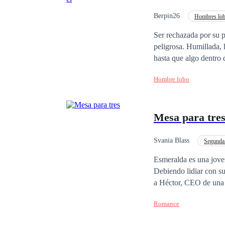
Berpin26
Hombres lo
Ser rechazada por su 
peligrosa. Humillada, herida y marcada como débil ante la manada, su vida parecía condenada al desprecio…
hasta que algo dentro de ella despertó. Algo oscuro. Antiguo. In
dominante e imposible 
Hombre lobo
entiende… y que él se niega a aceptar. Porque acercarse a el
riesgo para él. Entre deseo, rechazo y un poder que amenaza con consumirla, Lía deberá decidir si lucha por
sobrevivir… o si deja que la oscuri
Mesa para tre
el peligro.
Svania Blass
Segunda
Independiente
Co
Esmeralda es una joven
Debiendo lidiar con su
a Héctor, CEO de una p
organiza un reality sh
Romance
también desafiar a su 