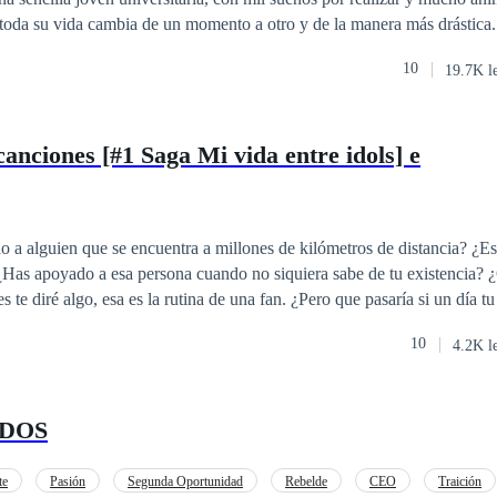
, toda su vida cambia de un momento a otro y de la manera más drástica
s pedazos de su propia vida y volver a empezar? Peor aún, ¿puede perd
10
19.7K l
daño? El camino es largo y lleno de curvas, lo que una vez fue el motiv
tud d tu felicidad. ¿Quién sabe?
canciones [#1 Saga Mi vida entre idols] e
 a alguien que se encuentra a millones de kilómetros de distancia? ¿E
 ¿Has apoyado a esa persona cuando no siquiera sabe de tu existencia? 
ría si de repente aquel pilar donde te sostenía se derrumban te tus ojos?
10
4.2K l
.
 DOS
te
Pasión
Segunda Oportunidad
Rebelde
CEO
Traición