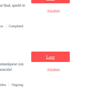
al final, quedó lo
Añadido
dos
Completed
Leer
 comuníquese con
peración!
Añadido
eídos
Ongoing