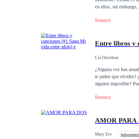
en ellos, sin embargo
mujer recoger todos lo
Romance
que le causó todo ese 
hoy podría ser la pleni
Entre libros y 
Lía Davidson
¿Alguna vez has amado
te piden que olvides?
alguien imposible? Pues te diré algo, esa es la rutina de una fan. ¿Pero que pasaría si un día tu sueño se hace
realidad? ¿O que ocurri
Romance
mejor renunciar a todo
AMOR PARA
Mary Ere
Independien