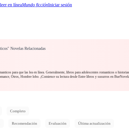
Mundo ficción
Iniciar sesión
nticos" Novelas Relacionadas
BTQ+
YA/TEEN
Paranormal
Misterio/Thriller
Oriental
Juegos
Historia
MM
anticos para que las lea en línea. Generalmente, libros para adolescentes romanticos o historia
Romance, Otros, Hombre lobo. ¡Comience su lectura desde Entre libros y susurros en BueNovel
Completo
d
Recomendación
Evaluación
Última actualización