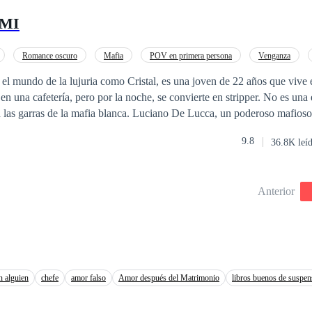
 MI
Romance oscuro
Mafia
POV en primera persona
Venganza
Despiadado
el mundo de la lujuria como Cristal, es una joven de 22 años que vive
 en una cafetería, pero por la noche, se convierte en stripper. No es una
n las garras de la mafia blanca. Luciano De Lucca, un poderoso mafios
imidar por nadie. Sin embargo, todo cambia cuando presencia el sensual 
9.8
36.8K leí
 despierta en él, llevándolo a enfrentarse a problemas con la misma ma
Anterior
n alguien
chefe
amor falso
Amor después del Matrimonio
libros buenos de suspen