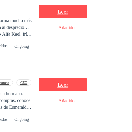
Leer
a forma mucho más
Añadido
 que no
eídos
Ongoing
moroso
CEO
Leer
e su hermana.
s compras, conoce
Añadido
as de Esmeralda,
su corazón, sino
eídos
Ongoing