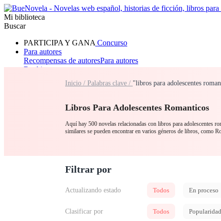
Mi biblioteca
Buscar
PARTICIPA Y GANA
Concurso
Para autores
Recompensas de autores
Para autores
Ranking
Navegar
Inicio /
Palabras clave /
"libros para adolescentes roma
Novelas
Cuentos Cortos
Todos
Romance
Hombre lobo
Mafia
Sistema
Fantasía
Urbano
LG
Libros Para Adolescentes Romanticos
Aquí hay 500 novelas relacionadas con libros para adolescentes rom
similares se pueden encontrar en varios géneros de libros, como 
Filtrar por
Actualizando estado
Todos
En proceso
Clasificar por
Todos
Popularida