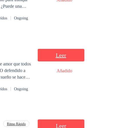
. ¿Puede una
onar a la persona
eídos
Ongoing
o de tus lágrimas,
Leer
se amor que todos
¿O defendido a
Añadido
 Tal vez sería
eídos
Ongoing
Ritmo Rápido
Leer