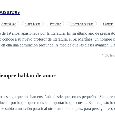
 susurros
Amor dulce
Chica buena
Profesor
Diferencia de Edad
Campus
e de 19 años, apasionada por la literatura. En su último año de preparato
 conoce a su nuevo profesor de literatura, el Sr. Martínez, un hombre c
a en ella una admiración profunda. A medida que las clases avanzan Cla
u forma de enseñar y su manera de ver el mundo.
4.3K leí
siempre hablan de amor
os es algo que nos han enseñado desde que somos pequeños. Siempre r
 lo que queremos sin importar lo que cueste. Eso era justo lo que Isla Harper
se subió a un avión para ir al otro extremo del país, para perseguir eso 
 imaginó jamás era que, junto con los logros de su naciente carrera com