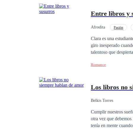
Entre libros y
Afrodita
Pasión
Clara es una estudiant
giro inesperado cuando
talentoso que despiert
vez más atraída por s
Romance
Los libros no 
Belkis Torres
Cumplir nuestros sueñ
otra vez que debemos luchar por
tenía en mente cuando 
anhelaba. Lo que no se