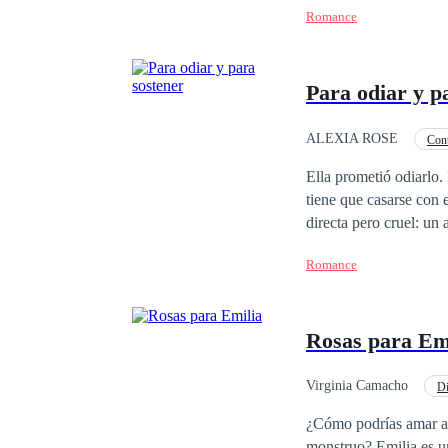
Romance
vendrían muchas cosas
había escrito y leído: el amor. ¿Es posible que los sueños se cumplan? Pero, sobre t
mano de nuestros des
Para odiar y p
ALEXIA ROSE
Con
Matrimonio por Contrat
Ella prometió odiarlo. Él nunca tuvo la 
tiene que casarse con 
directa pero cruel: un
sentimientos ni verdadera cerca
Romance
frío, aferrándose a su 
vertiginosa comienza a
susurrados en la oscuridad.
Rosas para Em
para ellos en este mom
enamorándose de la ún
el odio. Un amor const
Virginia Camacho
Di
Rebelde
Primer 
¿Cómo podrías amar a
monstruo? Emilia es un