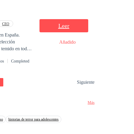
CEO
Leer
 en España.
 elección
Añadido
o temido en toda
baile de la bella
dos
Completed
fia blanca.
Siguiente
Más
so
historias de terror para adolescentes