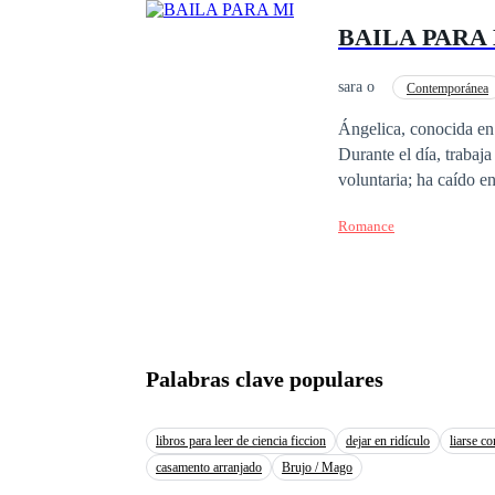
BAILA PARA
sara o
Contemporánea
Traición
Perdón
Ángelica, conocida en 
Durante el día, trabaja
voluntaria; ha caído e
Europa, no se deja int
Romance
Ángelica. Algo extraño
Palabras clave populares
libros para leer de ciencia ficcion
dejar en ridículo
liarse co
casamento arranjado
Brujo / Mago