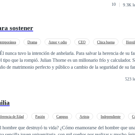
10
9.3K l
 más, nuevas amistades, nuevos gustos, pero sobre todo, algo sobre lo
odo, ¿puede ir el amor de la
eos?
ara sostener
temporánea
Drama
Amor y odio
CEO
Chica buena
Hered
o
De Odio al Amor
Relación Retorcida
intención de anhelarla. Para salvar la herencia de su familia, Elena Vega
el tipo que la rompió. Julian Thorne es un millonario frío y calculador. 
 año de matrimonio perfecto y público a cambio de la seguridad de su fa
nía; todo es un espectáculo para las cámaras. Ella entra en su mundo de lujo
523 l
ira como su única protección. Pero la línea que separa su amor falso de 
 difuminarse. Un contacto duradero, un beso robado en la oscuridad y 
.. Ninguna de estas cosas estaba escrita con letras minúsculas. Lo más peligroso
ilia
ento no es que se descubra su mentira; sino la horrible y inequívoca ve
ica persona a quien les dijeron que se mantuvieran alejados. Un matri
ruido sobre secretos.
ferencia de Edad
Pasión
Campus
Artista
Independiente
C
Amor
Romance oscuro
l hombre que destruyó tu vida? ¿Cómo enamorarse del hombre que una
a sencilla joven universitaria, con mil sueños por realizar y mucho áni