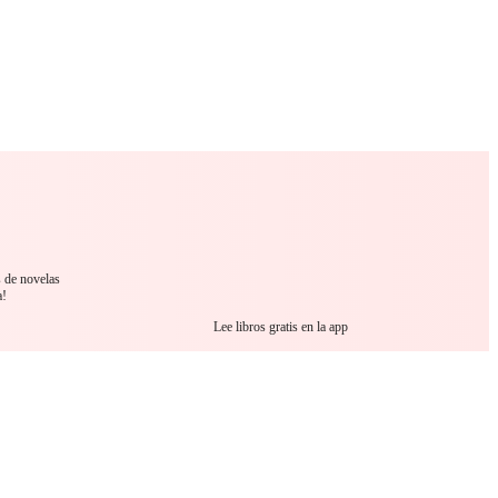
 Romance
Sci-Fi
Guerra
Otros
s de novelas
a!
Lee libros gratis en la app