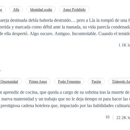
bo
Alfa
Identidad oculta
Amor Prohibido
pareja destinada debía haberla destruido… pero a Lía la rompió de un
controlable. Cuando el temido Alfa Kael, frío,
de leer, comienza a fijarse en ella, Lía se ve atrapada en una conexión
1.1K l
la no solo es un riesgo para la manada… Es un
dad dentro de ella tome el control. Porque esta vez… no será la débil. Será
s
 Oportunidad
Primer Amor
Poder Femenino
Pasión
Triángulo A
ntemporánea
Profesor
 aprendiz de cocina, que queda a cargo de su sobrina tras la muerte d
 nueva maternidad y un trabajo que no le deja tiempo ni para hacer la
restigiosa cadena hotelera que, impactado por las habilidades culinari
ow con el que no solo desea atraer a la talentosa chef que ha aderezado 
10
22.2K l
madre para que los deje enamorarse y tener su vivir felices por siempre.