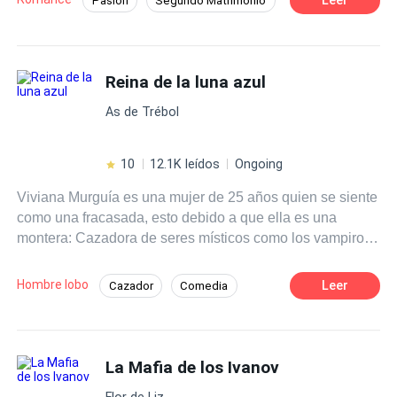
Pasión
Segundo Matrimonio
ahora querrá poseerla por razones muy diferentes.
Romance oscuro
Inteligente
Policía
¿Logrará su cometido al tiempo que cobra venganza y se
enamora de una mujer opuesta a él?
Deseo de Control
Divorcio
Reina de la luna azul
Amor Prohibido
Embarazo
As de Trébol
10
12.1K leídos
Ongoing
Viviana Murguía es una mujer de 25 años quien se siente
como una fracasada, esto debido a que ella es una
montera: Cazadora de seres místicos como los vampiros
y hombres lobo. Durante toda su vida fue entrenada para
convertirse en Montero Celestial; el máximo cargo de los
Hombre lobo
Leer
Cazador
Comedia
monteros, pero el día de la coronación, fue su prima
Pasión
Romance oscuro
Vampiro
quien recibió el título y no ella. Después de la humillación
y de haber sufrido un rechazo a manos de Lucas, el
Arrogante
hombre del que siempre estuvo enamorada, Viviana
La Mafia de los Ivanov
decide escapar del clan de los monteros para vivir como
Flor de Liz