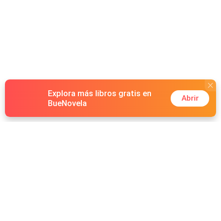
Explora más libros gratis en
Abrir
BueNovela
Hot Genres
Romance
Recursos
Hombre lobo