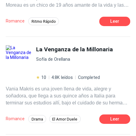
Moreau es un chico de 19 años amante de la vida y las
libertades de la juventud. Pero todo se terminará para
ellos cuando los obliguen a casarse para cerrar un trato y
Romance
Leer
Ritmo Rápido
esconder la vida de Ilhan. Será la guerra declarada, hasta
Poder Femenino
Mujeriego
que llegue el divorcio y uno de ellos se dé cuenta que se
enamoró, y el otro se vaya con el corazón roto. ¿Podrán
Independiente
Millonario Instantáneo
volver a unirse luego de terminar con su matrimonio?
La Venganza de la Millonaria
Diferencia de Edad
CEO
Contemporánea
Matrimonio por Contrato
Sofía de Orellana
10
4.8K leídos
Completed
Vania Makris es una joven llena de vida, alegre y
soñadora, que llega a sus quince años a Italia para
terminar sus estudios allí, bajo el cuidado de su hermano
mayor. Cuatro años después, conoce a quien creyó sería
su príncipe azul, pero luego se transformaría en su peor
Romance
Leer
Drama
El Amor Duele
tormento. Mateo De Santis es un hombre cruel, dueño
CEO
Chica buena
Diferencia de Edad
varios locales y secretos acerca de su vida. Pero cuando