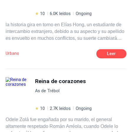
10
6.0K leídos
Ongoing
la historia gira en torno en Elías Hong, un estudiante de
intercambio extranjero, debido a su aspecto y su apellido
es envuelto en muchos conflictos, su suerte cambiará
junto cuando llegue a conocer a Andrea Martínez, no sólo
su compañera de clase sino maestra de defensa
Urbano
Leer
personal, donde el orgullo de el le impide aceptar que
una mujer le salve.
Reina de corazones
As de Trébol
10
2.7K leídos
Ongoing
Odele Zolá fue engañada por su marido, el general
altamente respetado Román Arréola, cuando Odele lo