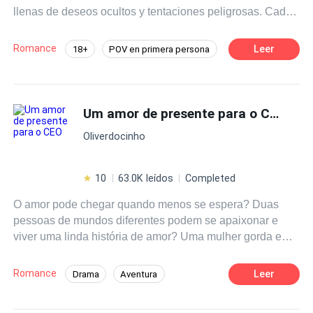
llenas de deseos ocultos y tentaciones peligrosas. Cada
relato explora la emoción de cruzar líneas prohibidas, con
tensión creciente y pasiones profundas. Estas son
Romance
Leer
18+
POV en primera persona
historias cortas completas que van de 7 a 10 capítulos,
Mafia
Diferencia de Edad
donde los personajes se rinden a impulsos irresistibles.
Abre las páginas… y deja que la tentación tome el
Amor Prohibido
control.
Um amor de presente para o CEO
Oliverdocinho
10
63.0K leídos
Completed
O amor pode chegar quando menos se espera? Duas
pessoas de mundos diferentes podem se apaixonar e
viver uma linda história de amor? Uma mulher gorda e
fora do padrão que a sociedade impõe pode fazer um
CEO lindo, gostoso e disputado por muitas se apaixonar
Romance
Leer
Drama
Aventura
por ela? Foi isso que Amely, uma mulher bem resolvida
Contemporâneo
Independente
consigo mesma e que se ama acima de tudo, descobriu.