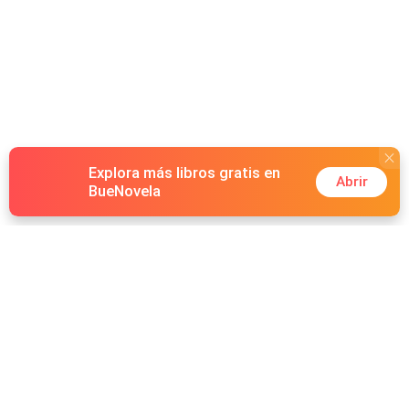
conteúdo adulto: contém cenas descritas de sexo,
palavras de baixo calão e violência.
Explora más libros gratis en
Abrir
BueNovela
Hot Genres
Romance
Recursos
Hombre lobo