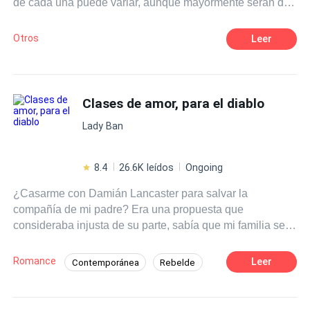
de cada una puede variar, aunque mayormente serán de
suspenso.
Otros
Leer
Clases de amor, para el diablo
Lady Ban
8.4
26.6K leídos
Ongoing
¿Casarme con Damián Lancaster para salvar la
compañía de mi padre? Era una propuesta que
consideraba injusta de su parte, sabía que mi familia se
negaría a tal propuesta, pero el pensó, que yo no. Era
obvio que jamás permitiría que mi padre lo perdiera todo,
Romance
Leer
Contemporánea
Rebelde
por lo que terminé aceptando el trato de aquel estúpido
Matrimonio por Contrato
hombre arrogante. Él era el peor de todos, el hombre más
basto y poco romántico que podía existir en la tierra. Se
Diferencia de Edad
De Odio al Amor