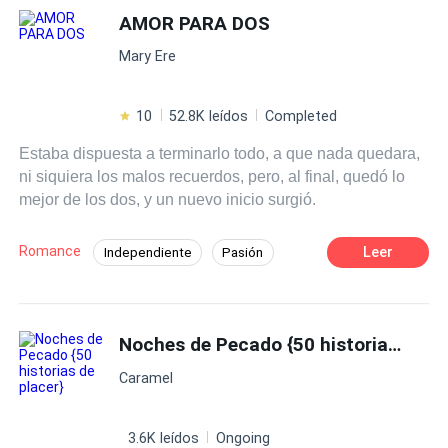
suponía que yo debía odiarlo con mi vida por lo que nos
AMOR PARA DOS
Arrogante
Comedia
Romance oscuro
había hecho a todos, pero al contrario de eso, terminé
CEO
Mary Ere
dándole clases de amor y enamorándome perdidamente
de él gracias a sus torpes y ordinarios intentos de
conquistarme.
10
52.8K leídos
Completed
Estaba dispuesta a terminarlo todo, a que nada quedara,
ni siquiera los malos recuerdos, pero, al final, quedó lo
mejor de los dos, y un nuevo inicio surgió.
Romance
Leer
Independiente
Pasión
Segunda Oportunidad
Rebelde
CEO
Traición
Ritmo Rápido
Venganza
Noches de Pecado {50 historias de placer}
Acción
Caramel
3.6K leídos
Ongoing