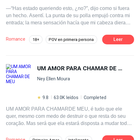
—“Has estado queriendo esto, ¿no?”, dijo como si fuera
un hecho. Asentí. La punta de su polla empujó contra mi
entrada; la mera sensación hacía que mi cabeza diera
vueltas, y entonces se detuvo y la sacó de nuevo. Giré la
cabeza para mirarlo. —“¿Por qué carajos te detuviste?”
Romance
Leer
18+
POV en primera persona
—prácticamente grité. —“Ruégalo como una buena
Pasión
CEO
Chica buena
chica” —sonrió con suficiencia mientras usaba su gruesa
polla para azotar mi trasero. —“Por favor, señor, fóllame
Profesor
Aventura de Una Noche
con tu deliciosa polla. Por favor, lléname” —gemí. --- Esta
UM AMOR PARA CHAMAR DE MEU
Erótico
Gay por ti
es una colección de historias eróticas escritas para
Ney Ellen Moura
hacerte estremecer de expectativa, gotear pensamientos
pecaminosos y seducir tu mente más allá de toda
reparación. Abróchate el cinturón porque es hora de
9.8
63.0K leídos
Completed
noches pecaminosas.
UM AMOR PARA CHAMARDE MEU, é tudo que ele
quer, mesmo com medo de destruir o que resta do seu
coração. Mas será que ela estará disposta a mudar toda a
sua vida em função desse grande amor, do qual ela
pensará ser somente um amor platônico? Estarão ambos
Romance
Leer