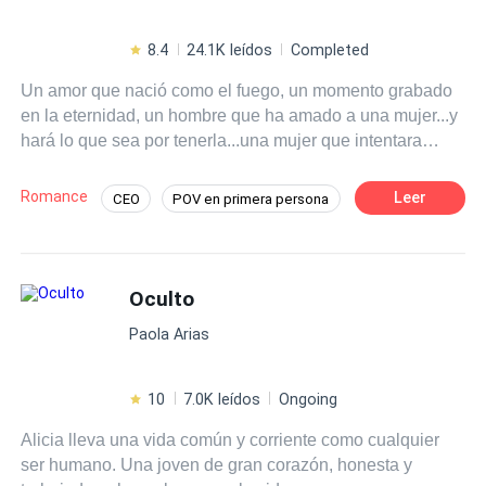
8.4
24.1K leídos
Completed
Un amor que nació como el fuego, un momento grabado
en la eternidad, un hombre que ha amado a una mujer...y
hará lo que sea por tenerla...una mujer que intentara
resistirse a toda costa...un pasado de aquel amor que
nunca pudo ser...y que ha surgido como una llamarada
Romance
Leer
CEO
POV en primera persona
que lo consumira todo a su paso. En medio de pasiones y
Primer Amor
Abogado
secretos, una secretaria, un jefe...un pasado en
comun...el
amor oculto
de un Ceo...ha salido a la luz.
Desafío a las Expectativas
Oculto
Poder Femenino
Contemporánea
Secretario/a
Amor Prohibido
Paola Arias
10
7.0K leídos
Ongoing
Alicia lleva una vida común y corriente como cualquier
ser humano. Una joven de gran corazón, honesta y