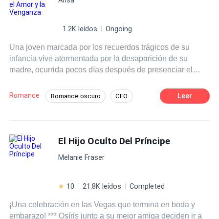
ligação com ele seja mais do que destino… pode ser a
chave para entender quem realmente é. Mas quanto mais
verdades emergem, mais perigoso se torna o caminho.
1.2K leídos
Ongoing
Ivy não é apenas uma humana qualquer. E há muitos
Una joven marcada por los recuerdos trágicos de su
dispostos a caçá-la para impedir que seu verdadeiro
infancia vive atormentada por la desaparición de su
legado venha à tona.
madre, ocurrida pocos días después de presenciar el
asesinato de su padre frente a sus propios ojos. Ahora,
Lyra ha crecido y está decidida a descubrir la verdad. Sin
Romance
Leer
Romance oscuro
CEO
embargo, su búsqueda la lleva a enredarse en una red de
Infidelidad
Venganza
sentimientos, atrapada entre los amores de varios
hombres que la rodean. ¿Logrará Lyra encontrar a su
madre? ¿Podrá descubrir quién fue el verdadero
El Hijo Oculto Del Príncipe
responsable de aquella tragedia que cambió su vida para
Melanie Fraser
siempre?
10
21.8K leídos
Completed
¡Una celebración en las Vegas que termina en boda y
embarazo! *** Osíris junto a su mejor amiga deciden ir a