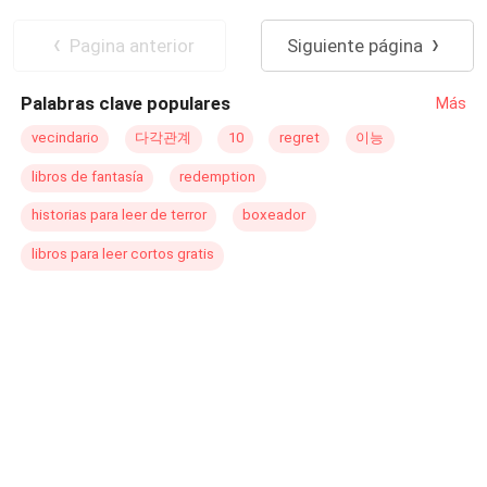
de todos. Pero el aspecto más importante es la
separación de Melinda y Neptuno, todo debido a la
Pagina anterior
Siguiente página
princesa de los Rinocerontes. Así que la lucha de ambas
por el amor de Neptuno será colosal. ¿Neptuno a quien
Palabras clave populares
Más
elegirá? ¿Seguirá con Melinda? O ¿Se casará con la
princesa de los Rinocerontes?
vecindario
다각관계
10
regret
이능
libros de fantasía
redemption
historias para leer de terror
boxeador
libros para leer cortos gratis