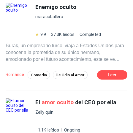
Enemigo oculto
maracaballero
9.9
37.3K leídos
Completed
Burak, un empresario turco, viaja a Estados Unidos para
conocer a la prometida de su único hermano,
emocionado por el futuro acontecimiento, este se ve
eclipsado por una gran tragedia; Burak al no tener las
respuestas a tantas preguntas, busca por sí mismo el
Romance
Leer
Comedia
De Odio al Amor
camino que lo llevará a ellas al mismo tiempo que
Independiente
Ritmo Rápido
conoce a una mujer, Jaqueline King, quien por primera
vez hará que Burak…pierda la cabeza y dude de sus
Rebelde
Divorcio
Contemporánea
propias decisiones.
El
amor oculto
del CEO por ella
CEO
Zelly quin
1.1K leídos
Ongoing