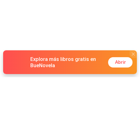
Explora más libros gratis en
Abrir
BueNovela
Hot Genres
Romance
Recursos
Hombre lobo