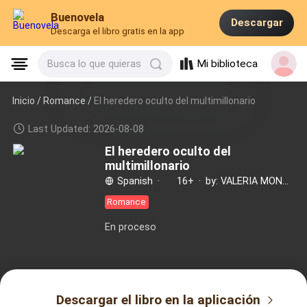
Buenovela
Descargar
Descarga el libro gratis en la app
Mi biblioteca
Busca lo que quieras
Inicio /
Romance
/
El heredero oculto del multimillonario
Last Updated: 2026-08-08
El heredero oculto del
multimillonario
Spanish
·
16+
·
by: VALERIA MONTEZ
Romance
En proceso
Descargar el libro en la aplicación