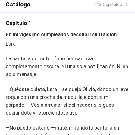
que ella es la chica enmascarada de su pasado. Él solo
Catálogo
143 Capítulos
sabe que quiere romper su desafío y reclamarla por
completo. Su explosiva rivalidad cambia rápidamente a
Capítulo 1
una oscura obsesión. Sus celos posesivos se vuelven
letales en el momento en que Dante resurge. Impulsado a
En mi vigésimo cumpleaños descubrí su traición
la locura por el arrepentimiento, Dante cruzará cualquier
Lara
línea peligrosa para arrastrar a Lara de vuelta. Él
enciende una guerra viciosa de altas apuestas contra
La pantalla de mi teléfono permanecía
Valentino. Pero Valentino es un hombre que destruye
absolutamente a cualquiera que mire lo que le pertenece.
completamente oscura. Ni una sola notificación. Ni un
Lara está atrapada en un peligroso triángulo de lujuria y
solo mensaje.
venganza. Sus muros cuidadosamente construidos
finalmente se desmoronan cuando su pequeño niño
—Quédate quieta, Lara —se quejó Olivia, dando un leve
camina directamente hacia el aterrador multimillonario y
toque con una brocha de maquillaje contra mi
le exige un abrazo. ¿Qué sucede cuando el rey
párpado—. Vas a arruinar el delineador si sigues
despiadado descubre la verdad? ¿Qué hará Valentino
quejándote y retorciéndote así.
cuando se dé cuenta de que su desafiante rival es la
madre de su hijo oculto?
—No puedo evitarlo —muté, mirando la pantalla en