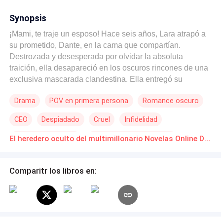
Synopsis
¡Mami, te traje un esposo! Hace seis años, Lara atrapó a
su prometido, Dante, en la cama que compartían.
Destrozada y desesperada por olvidar la absoluta
traición, ella desapareció en los oscuros rincones de una
exclusiva mascarada clandestina. Ella entregó su
inocencia a un despiadado extraño sin nombre. Se
Drama
POV en primera persona
Romance oscuro
escapó antes del amanecer, sin llevarse nada más que
labios magullados y un secreto que la obligaría a
CEO
Despiadado
Cruel
Infidelidad
esconderse. Hoy, Lara es una arquitecta aguda e
independiente y la madre ferozmente protectora de un
Triángulo Amoroso
Matrimonio por Contrato
El heredero oculto del multimillonario Novelas Online Descarga gratuita de PDF
niño de cinco años. Su nueva vida en Londres está
perfectamente calculada. Entonces Valentino Kratvak
hace añicos su realidad. Él es brutalmente frío, altamente
Comparitr los libros en:
peligroso y su rival corporativo más feroz. También es la
copia exacta de su hijo. En el segundo en que Valentino
fija sus penetrantes ojos azules en ella, comienza un
juego de gato y ratón profundamente tóxico. Él no sabe