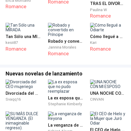
Erica Montalvo
Romance
TRAS EL DIVORCIO: RUEGA POR MI SEÑOR KINGSTON
Romance
—¿A dónde vas? —preguntó Bella, levantando una ceja.
Paulina W
Romance
—Necesito pasar primero por el apartamento de
Dante —dijo yo, deslizándome dentro de mi abrigo—.
Solo tengo un muy mal presentimiento. Necesito
Tan Sólo una MIRADA
Cómo llegué a Odiarte
Robado y convertido en Príncipe
kesii87
Kari
asegurarme de que él esté bien.
Jannina Morales
Romance
Romance
Romance
—Como quieras —dijo Olivia, agarrando sus llaves—.
Pero no llegues tarde.
Nuevas novelas de lanzamiento
Pagué al conductor y usé mi tarjeta de acceso de
repuesto para entrar al lujoso edificio de
Divorciada del CEO mujeriego
UNA NOCHE CON MI ESPOSO
apartamentos de Dante. El viaje en ascensor hacia el
La ex esposa que no pudo reemplazar
Svaqq16
CINVAN
piso de arriba se sintió tan lento. Mi estómago se
Stephanie Kimberly
retorcía en nudos.
La venganza de Reyona
Abrí su puerta principal en silencio, esperando
El CEO de Hielo y la Mujer que Juró Odiar