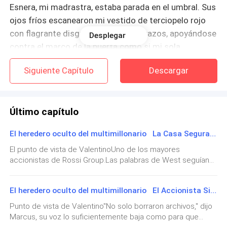
Esnera, mi madrastra, estaba parada en el umbral. Sus
ojos fríos escanearon mi vestido de terciopelo rojo
con flagrante disgusto. Cruzó los brazos, apoyándose
Desplegar
contra el marco de la puerta como si mi sola
presencia infectara su casa.
Siguiente Capítulo
Descargar
—¿Vas a salir a celebrar tu mediocre existencia? —
preguntó Esnera, con su voz goteando veneno.
Último capítulo
—Es su cumpleaños, Sra. Rossi —espetó Bella, dejando
El heredero oculto del multimillonario La Casa Segura de Tiffany
caer su revista sobre la cama.
El punto de vista de Valenti⁠noUno de los mayores
accionistas de Rossi Group.Las palabras de West seguían
—Métete en tus asuntos, Bella —replicó Esnera
resonando en la sala de conferencias. Miré la pantalla
bruscamente. Girando su fría mirada de vuelta hacia
donde la palabra DIRECTOR aún brillaba bajo los registros
mí—. No importa lo que hagas, Lara, nunca encajarás
El heredero oculto del multimillonario El Accionista Silencioso
de propiedad, y de repente la habitación se sintió
verdaderamente en nuestro mundo. Puedes usar
demasiado pequeña para todas las preguntas que llenaban
Punto de vista de Valentino"No solo borraron archivos," dijo
mi cabeza. Los dedos de Lara se deslizaron en los míos
vestidos caros, puedes pintarte la cara, y puedes salir
Marcus, su voz lo suficientemente baja como para que
debajo de la mesa, pero incluso su toque no pudo calmar la