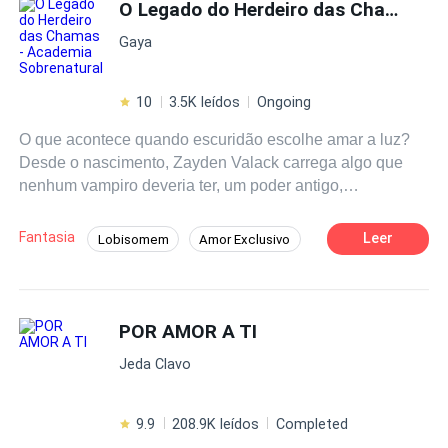
O Legado do Herdeiro das Chamas -
Gaya
10
3.5K leídos
Ongoing
O que acontece quando escuridão escolhe amar a luz?
Desde o nascimento, Zayden Valack carrega algo que
nenhum vampiro deveria ter, um poder antigo,
indestrutível e indomável que o consome por dentro. Seu
coração é dividido em metade chamas incessantes, e
Fantasia
Leer
Lobisomem
Amor Exclusivo
metade escuridão insidiosa. Ele é o herdeiro
Intenso
Dragão
Bruxo/Bruxa
amaldiçoado de um reino erguido sobre sangue e
segredos. Na
Academia
Uperside, onde os sobrenaturais
Vampiro
Reviravolta
Superpoder
são moldados para governar, Zayden é temido, desejado
POR AMOR A TI
Renascimento
e aclamado por todos. Mas nada disso é o abala. Só uma
Jeda Clavo
coisa que o perturba; a presença de Neréia Renault, a
bruxa que cresceu ao seu lado e agora o desafia com
olhar silencioso, seu cheiro viciante e com cada
9.9
208.9K leídos
Completed
respiração contida. Ela não sabe o que provoca em