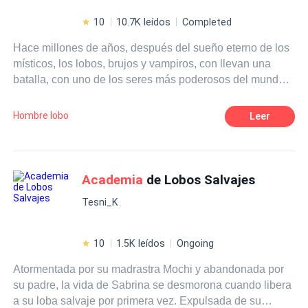
10
10.7K leídos
Completed
Hace millones de años, después del sueño eterno de los
místicos, los lobos, brujos y vampiros, con llevan una
batalla, con uno de los seres más poderosos del mundo
mágico, el cual es completamente capaz de corromper al
más devoto vampiro o lobo; y llevarlo por el camino de
Hombre lobo
Leer
las tinieblas, por aquella razón las brujas, decidieron
crear el vínculo astral, en donde se basaba en una
alineación mística en la que se mesclaba el alma de un
brujo, con un lobo o un vampiro, y así estos se convertían
Academia
de Lobos Salvajes
en ser incorruptible, vinculados hasta la eternidad.Pero
Tesni_K
para ello todos tenían que estar juntos, y que mejor lugar
que una
academia
mística, en donde las almas se
congenian y se hacen más fuertes...Acompáñenme a
10
1.5K leídos
Ongoing
conocer la historia de Julen y Lois, uno el príncipe de los
Atormentada por su madrastra Mochi y abandonada por
lobos del fuego, poderosos y temidos, quien buscaba a
su padre, la vida de Sabrina se desmorona cuando libera
su brujo aliado, pero sobre todo en busca de su gran
a su loba salvaje por primera vez. Expulsada de su
amor eternoOtra una princesa amorosa, fuerte y con un