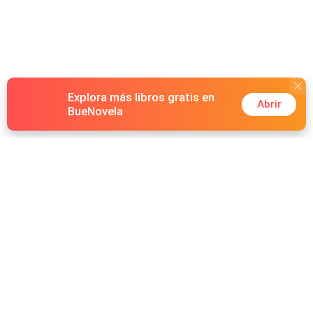
Explora más libros gratis en
Abrir
BueNovela
Hot Genres
Romance
Recursos
Hombre lobo
Palabras clave
Redes Sociales
Mafia
Búsquedas calientes