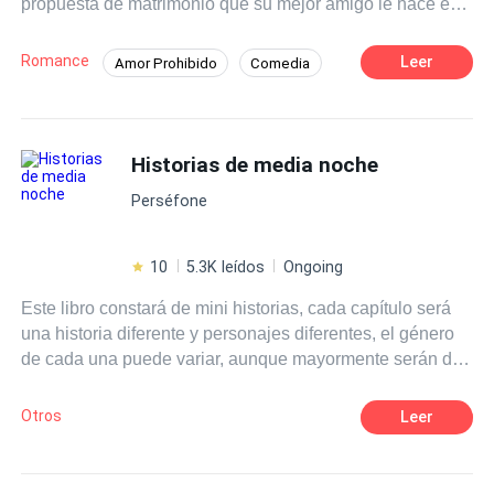
propuesta de matrimonio que su mejor amigo le hace es
falsa, lo que parece ser una broma al principio,
desencadenará sentimientos que ninguno de ellos pensó
Romance
Leer
Amor Prohibido
Comedia
experimentar, esto se convertiría en el juego que, con el
Ritmo Rápido
Triángulo Amoroso
tiempo no se sabe quién apostaría más, ni hasta dónde
los llevaría... Dos historias... ¿serán capaces de
Campus
Heredero / Heredera
Ángel
sobrevivir juntas?
Historias de media noche
Arrogante
Romance oscuro
Perséfone
10
5.3K leídos
Ongoing
Este libro constará de mini historias, cada capítulo será
una historia diferente y personajes diferentes, el género
de cada una puede variar, aunque mayormente serán de
suspenso.
Otros
Leer