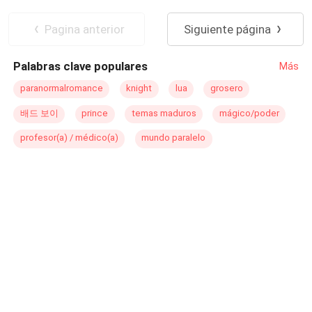
simples que poseía. Ha vivido muchos años rodeado en
Reencuentro de Amantes
Malentendido
la mentira, fingiendo ser feliz y ahora está dispuesto a
Rebelde
Diferencia de Edad
Pagina anterior
Siguiente página
enfrentarlo todo por recuperar a su verdadero amor.
Contemporánea
Palabras clave populares
Más
paranormalromance
knight
lua
grosero
배드 보이
prince
temas maduros
mágico/poder
profesor(a) / médico(a)
mundo paralelo