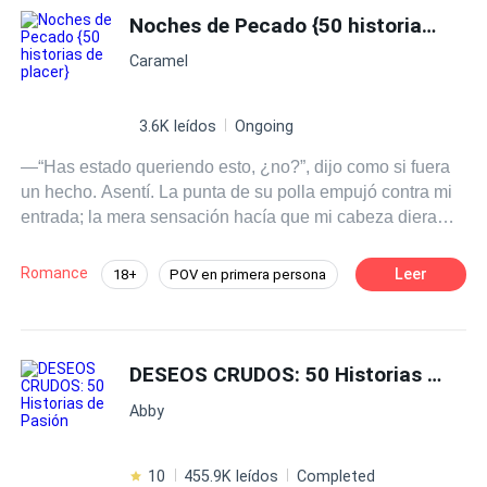
Noches de Pecado {50 historias de placer}
Caramel
3.6K leídos
Ongoing
—“Has estado queriendo esto, ¿no?”, dijo como si fuera
un hecho. Asentí. La punta de su polla empujó contra mi
entrada; la mera sensación hacía que mi cabeza diera
vueltas, y entonces se detuvo y la sacó de nuevo. Giré la
cabeza para mirarlo. —“¿Por qué carajos te detuviste?”
Romance
Leer
18+
POV en primera persona
—prácticamente grité. —“Ruégalo como una buena
Pasión
CEO
Chica buena
chica” —sonrió con suficiencia mientras usaba su gruesa
polla para azotar mi trasero. —“Por favor, señor, fóllame
Profesor
Aventura de Una Noche
con tu deliciosa polla. Por favor, lléname” —gemí. --- Esta
DESEOS CRUDOS: 50 Historias de Pasión
Erótico
Gay por ti
es una colección de historias eróticas escritas para
Abby
hacerte estremecer de expectativa, gotear pensamientos
pecaminosos y seducir tu mente más allá de toda
reparación. Abróchate el cinturón porque es hora de
10
455.9K leídos
Completed